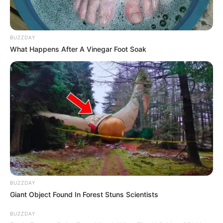
BUZZDAY
What Happens After A Vinegar Foot Soak
BUZZDAY
Giant Object Found In Forest Stuns Scientists
BUZZDAY