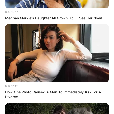
κυριολεξία και όλα επιταχύνονται οδηγούμενα στην
τελική μάχη των μαχών… Για όποιον με διαβάζει για
BUZZDAY
πρώτη φορά, μπορεί όλα αυτά να του φαίνονται …
Meghan Markle's Daughter All Grown Up — See Her Now!
κάπως, επειδή διαφοροποιούνται από το αφήγημα
των συστημικών ΜΜΕ… Όμως προτείνω να μην τα
προσπεράσει… Να τα κρατήσει στο πίσω μέρος του
μυαλού του…
Προσωπικά καυχιέμαι ότι αυτό εδώ το ιστολόγιο
έχει προσφέρει τεράστια γνώση με τα πάνω απο
8000 άρθρα εναλλακτικής ενημέρωσης και είναι
ένας θησαυρός για όποιον θελήσει να ανοίξει τις
κεραίες του και να κολυμπήσει σε αχαρτογράφητα
για τους περισσότερους νερά…
BUZZDAY
How One Photo Caused A Man To Immediately Ask For A
Δυστυχώς εξαιτίας σοβαρού θέματος επιβίωσης,
Divorce
έφτασα στο σημείο να ζητήσω τη συνδρομή των
αναγνωστών.. Και ήταν ότι πιο δύσκολο αποφάσισα
ποτέ να κάνω.. Και πολεμήθηκα πολύ για αυτό…