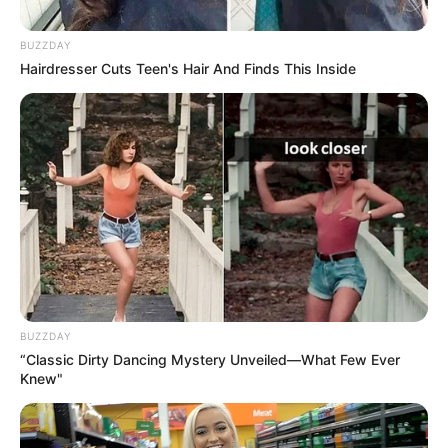
BUZZDAY
Hairdresser Cuts Teen's Hair And Finds This Inside
BUZZDAY
“Classic Dirty Dancing Mystery Unveiled—What Few Ever
ΣΤΗΡΙΞΤΕ ΤΗΝ ΠΡΟΣΠΑΘΕΙΑ ΜΑΣ.. ΜΗΝ
Knew"
ΑΦΗΣΕΤΕ ΝΑ ΚΛΕΙΣΕΙ ΑΥΤΟ ΤΟ ΙΣΤΟΛΟΓΙΟ…
ΒΟΗΘΕΙΣΤΕ ΜΑΣ ΚΑΝΟΝΤΑΣ ΜΙΑ
ΔΩΡΕΑ
..
ΠΑΤΗΣΤΕ ΤΟ ΚΟΥΜΠΙ “DONATE”