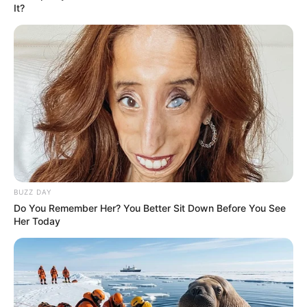
It?
Ο
Τζούλιαν Ασάνζ
αποκάλυψε εγκλήματα πολέμου,
επιχειρήσεις αλλαγής καθεστώτος και το πραγματικό
πρόσωπο του στρατιωτικού-βιομηχανικού
συγκροτήματος. Ο
Edward Snowden
αποκαλύπτει τα
παράνομα προγράμματα μαζικής παρακολούθησης της
NSA που στοχεύουν Αμερικανούς πολίτες. Το μόνο τους
έγκλημα ήταν η αποκάλυψη της κυβερνητικής παράβασης.
BUZZ DAY
Υπέστησαν διώξεις, σκληρές συνθήκες και απομόνωση
Do You Remember Her? You Better Sit Down Before You See
κατά τη διάρκεια της διοίκησης Ομπάμα-Μπάιντεν. Τότε
Her Today
η ιδιωτική ζωή πουλούσε στους τεχνολογικούς γίγαντες
και γίνονταν ατέλειωτοι πόλεμοι βασισμένοι στην
εξαπάτηση.
Με τον πρόεδρο Τραμπ στο τιμόνι, αλλάζουν τα