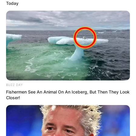
Today
BUZZ DAY
Fishermen See An Animal On An Iceberg, But Then They Look
Closer!