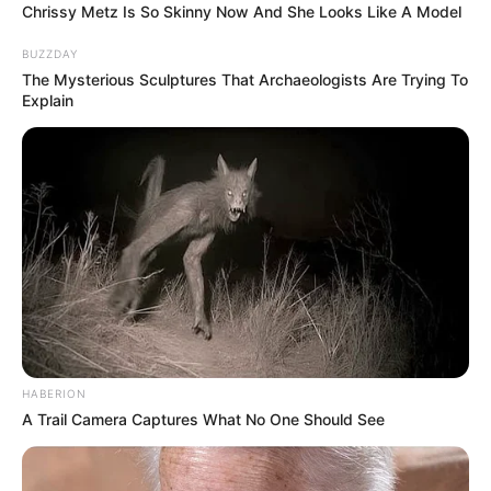
Chrissy Metz Is So Skinny Now And She Looks Like A Model
BUZZDAY
The Mysterious Sculptures That Archaeologists Are Trying To
Explain
HABERION
A Trail Camera Captures What No One Should See