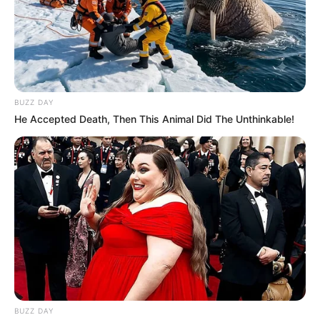
πράγματα. Οι αμνηστίες, σε συνδυασμό με νέα
κατηγορητήρια εντός των υπηρεσιών πληροφοριών, θα
μεταμορφώσουν ριζικά το τοπίο για τις καθιερωμένες
δυνάμεις. Υπό την ηγεσία του Gabbard, αυτό σημαίνει μια
εξέγερση μέσα στο ίδιο το σύστημα. Επιτέλους
αναλαμβάνει η αλήθεια.
BUZZ DAY
He Accepted Death, Then This Animal Did The Unthinkable!
Η κυβέρνηση Ομπάμα τους μήνυσε για να
προστατεύσει μυστικά, όχι ανθρώπους
. Οι
πραγματικοί εγκληματίες στην κοινότητα πληροφοριών
δεν εγκατέλειψαν ποτέ τη δικαιοσύνη. Τώρα, με τον
Τραμπ, η δικαιοσύνη είναι πάνω τους.
Η ατζέντα «America First» του Τραμπ αποκαθιστά την
ιδιωτικότητα, την ελευθερία και το δικαίωμα να γνωρίζει
τις κυβερνητικές πράξεις. Συμπεριλαμβάνοντας τον
Assange και τον Snowden, αυτό τους δίνει τη δύναμη να
πολεμήσουν την τυραννία απευθείας στην καρδιά του
BUZZ DAY