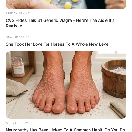
παρακολούθησης και του κυβερνητικού ψεύδους,
φέρεται να ηγείται μέρος αυτής της ιστορικής
FRIDAY PLANS
μεταρρύθμισης πληροφοριών.
CVS Hides This $1 Generic Viagra - Here's The Aisle It's
Really In.
BRAINBERRIES
She Took Her Love For Horses To A Whole New Level
NERVE FLOW
Neuropathy Has Been Linked To A Common Habit. Do You Do