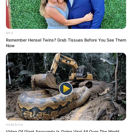
MFH
Remember Hensel Twins? Grab Tissues Before You See Them
Now
HABERION
Video Of Giant Anaconda Is Going Viral All Over The World.