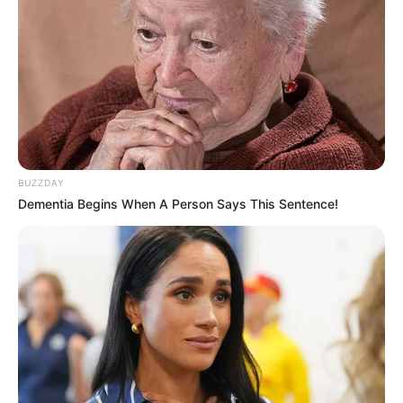
Το βαθύ κράτος βρίσκεται ήδη σε πανικό.
Προετοιμαστείτε για επιθέσεις στα ΜΜΕ και διαρροές
πληροφοριών από υπηρεσίες που φοβούνται την
κατάρρευση των απάτων και των ψεμάτων τους.
Αυτή μπορεί να είναι μια από τις πιο θαρραλέες πράξεις
του Τραμπ μέχρι στιγμής. Επιβάλλει δικαιοσύνη και
επιτίθεται στο εποπτικό κράτος και προδίδει τα
BUZZDAY
διεφθαρμένα δίκτυα που υπονομεύουν εδώ και καιρό τη
Dementia Begins When A Person Says This Sentence!
Δημοκρατία.
Το σφυρί της δικαιοσύνης θα πέσει σκληρά στο
Deep State.
από JuanOsavin
Αυτά και μένουμε συντονισμένοι.. Κάθε μέρα που
ξημερώνει ούτε που μπορούμε να φανταστούμε τι
μας επιφυλλάσσει.. Οι εξελίξεις τρέχουν στην