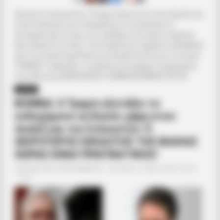
Αγαπητοί αναγνώστες. Ζητάμε ταπεινά την υποστήριξη σας.
Η γενναιοδωρία σας διασφαλίζει ότι μπορούμε να
διατηρήσουμε το φως στις αλήθειες που έχουν σημασία.
Βασιζόμαστε σε εσάς. Υποστήριξέ μας σήμερα και βοήθησέ
μας να συνεχίσουμε! Κάντε μια δωρεά πατώντας το κουμπί
“DONATE” παραπάνω.. Εναλλακτικά υπάρχει λογαριασμός
στην Εθνική με IBAN GR9501104880000048834149733
ΔΙΕΘΝΗ
ΒΟΜΒΑ: Ο Τραμπ εξετάζει το
ενδεχόμενο να δώσει χάρη στον
Ασάνζ και τον Σνόουντεν: Ο
ΧΕΙΡΟΤΕΡΟΣ ΕΦΙΑΛΤΗΣ ΤΗΣ ΒΑΘΙΑΣ
ΧΩΡΑΣ ΕΙΝΑΙ ΠΡΑΓΜΑΤΙΚΟΣ!
Από
ΝΙΚΟΛΑΟΣ ΑΝΑΞΙΜΑΝΔΡΟΣ
Πέμπτη, 7 Μαΐου 2026, 20:24
0