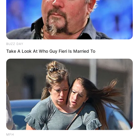
BUZZ DAY
Take A Look At Who Guy Fieri Is Married To
MFH