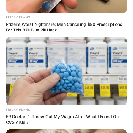
FRIDAY PLANS
Pfizer's Worst Nightmare: Men Canceling $80 Prescriptions
Επισκεφτείτε
το κανάλι μου στο youtube
αν
For This 87¢ Blue Pill Hack
ψάχνετε πραγματικά να βρείτε την αλήθεια… Η
Ενημέρωση που δεν θα ακούσετε ποτέ από τα
κυρίαρχα ΜΜΕ… Υποστηρίξτε αυτόν τον αγώνα με
την εγγραφή, τα κόσμια σχόλια και τα λάικ σας…
FACEBOOK
ΑΡΈΣΕΙ
YOUTUBE
ΕΓΓΡΑΦΕΊΤΕ
FRIDAY PLANS
EMAIL
ΑΚΟΛΟΥΘΉΣΤΕ
ER Doctor: "I Threw Out My Viagra After What I Found On
CVS Aisle 7"