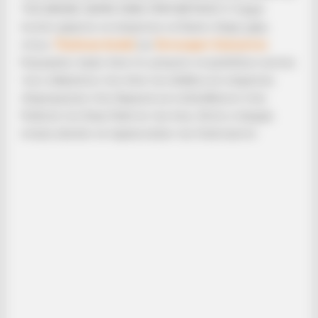
ΤΗΣ ΒΑΘΙΑΣ ΧΩΡΑΣ ΕΙΝΑΙ ΠΡΑΓΜΑΤΙΚΟΣ! Ο Τραμπ
λοιπόν φέρεται να σκέφτεται να δώσει πλήρη χάρη
στους
Τζούλιαν Ασάνζ
και
Έντουαρντ Σνόουντεν
.
Κορυφαίες πηγές λένε ότι μπορούν να εμπλέξουν αυτούς
τους ανθρώπους που λένε την αλήθεια σε υπηρεσίες
πληροφοριών στην Αμερική για να βοηθήσουν στην
διάλυση του Deep State εκ των έσω. Αυτή η τολμηρή
κίνηση απειλεί να ταρακουνήσει την Ουάσινγκτον.