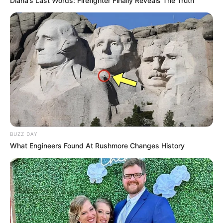
Diana’s Last Words: Firefighter Finally Reveals The Truth
BUZZ DAY
What Engineers Found At Rushmore Changes History