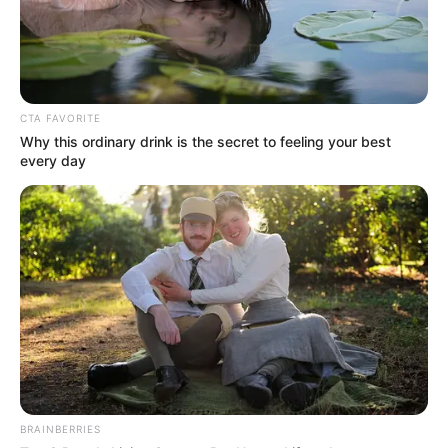
CTA FAVORITE
Why this ordinary drink is the secret to feeling your best
every day
Όλα τα κείμενα και οι εικόνες είναι πνευματική ιδιοκτησία του
ΝΙΚΟΛΑΟΣ ΑΝΑΞΙΜΑΝΔΡΟΣ. Aπαγορεύεται η αναπαραγωγή, η
αναδημοσίευση και η τροποποίησή τους χωρίς προηγούμενη
γραπτή άδεια του δημιουργού τους. Με επιφύλαξη κάθε νόμιμου
δικαιώματος. Διαβάστε την
Πολιτική Απορρήτου
του website πριν
να το χρησιμοποιήσετε, καθώς χρησιμοποιώντας το την
αποδέχεστε. Ο ιστότοπος διατηρεί το δικαίωμα να τροποποιήσει
τους όρους χρήσης.
Επικοινωνήστε μαζί μας:
nikolaosgeor@gmail.com
BRAINBERRIES