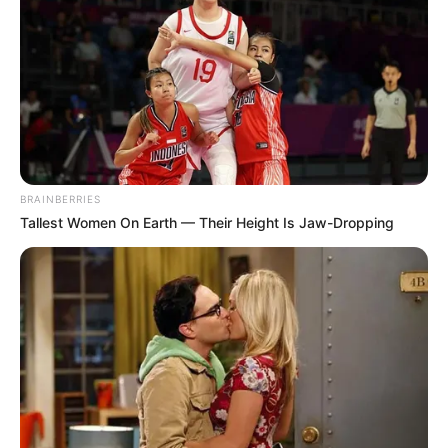
BRAINBERRIES
Tallest Women On Earth — Their Height Is Jaw-Dropping