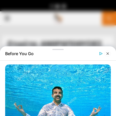
Facebook
Youtube
Telegram
PRIMARY
MENU
Ετικέτα: ΑΝΘΡΩΠΟΘΥΣΙΕΣ
Before You Go
ΥΓΕΙΑ
ΣΤΑΜΑΤΗΣΤΕ ΤΗΝ ΚΑΤΑΣΤΡΟΦΗ ΤΟΥ
ΑΝΘΡΩΠΙΝΟΥ ΓΕΝΟΥΣ…. ΔΕΝ ΣΑΣ
ΑΝΗΚΟΥΝ
ΣΤΗΝ ΕΠΟΧΗ ΤΗΣ ΑΠΟΛΥΤΗΣ ΠΑΡΑΝΟΙΑΣ ΟΠΟΥ Η
ΑΝΩΜΑΛΙΑ ΘΕΩΡΕΙΤΑΙ ΦΥΣΙΟΛΟΓΙΚΗ ΑΚΟΥΓΕΤΑΙ ΜΙΑ
ΕΠΙΠΛΕΟΝ ΚΡΑΥΓΗ ΑΓΩΝΙΑΣ ΤΗΣ ΓΙΑΤΡΟΥ ΑΣΠΑΣΙΑΣ
ΜΙΧΈΛΗ ΜΠΟΥΛΤΑΔΑΚΗ, ΕΙΔΙΚΗΣ ΠΑΘΟΛΟΓΟΥ, ΕΙΔΙΚΗΣ
ΚΑΡΔΙΟΛΟΓΟΥ. ”...