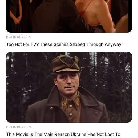
Υγειονομικοί: Επιστολή-κόλαφος στην
επέτειο των αναστολών..
BRAINBERRIES
Παρασκευή, 2 Σεπτεμβρίου 2022, 15:39
Too Hot For TV? These Scenes Slipped Through Anyway
Υγειονομικοί: Επιστολή-κόλαφος στην επέτειο των...
REINER FUELLMICH ΓΙΑ ΤΗΝ
Η Εκδικητική μανία της
ΝΥΡΕΜΒΕΡΓΗ 2: «ΣΕ 2 ΕΩΣ 3
κυβέρνησης Μητσοτάκη
ΕΒΔΟΜΑΔΕΣ, ΘΑ...
εναντίον αυτού που έβγαλε
την αλήθεια...
BRAINBERRIES
This Movie Is The Main Reason Ukraine Has Not Lost To