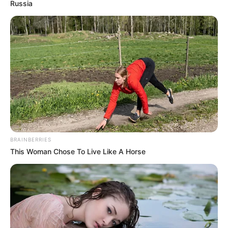
Russia
ΗΠΑ: Ο Αμερικανικός
Ο Τραμπ αποκαλύπτει τον
Ερυθρός Σταυρός πιάστηκε
μεγαλύτερο φόβο του,
να αναμειγνύει αίμα
προειδοποιεί «Βρισκόμαστε
εμβολιασμένων με αίμα...
στην πιο επικίνδυνη...
Email address:
BRAINBERRIES
This Woman Chose To Live Like A Horse