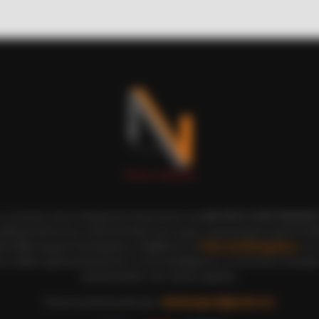
BUZZ DAY
eath Before You See Her
If A Cat Bites Its Owner
ι οι εικόνες είναι πνευματική ιδιοκτησία του ΝΙΚΟΛΑΟΣ ΑΝΑΞΙΜΑΝΔΡ
αδημοσίευση και η τροποποίησή τους χωρίς προηγούμενη γραπτή άδ
ξη κάθε νόμιμου δικαιώματος. Διαβάστε την
Πολιτική Απορρήτου
του 
ε, καθώς χρησιμοποιώντας το την αποδέχεστε. Ο ιστότοπος διατηρεί
τροποποιήσει τους όρους χρήσης.
Επικοινωνήστε μαζί μας:
nikolaosgeor@gmail.com