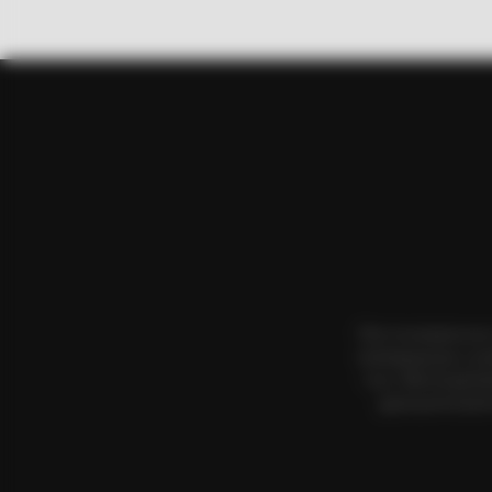
BUZZ DAY
Remember Lizzie? Take A Deep Br
Now
Όλα τα κείμενα κα
αναπαραγωγή, η αν
τους. Με επιφύλα
χρησιμοποιήσετ