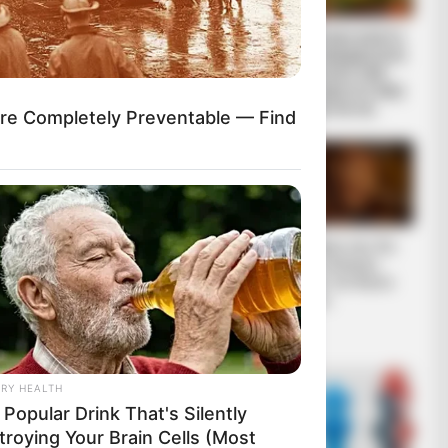
Ο Βαρθολομαίος
Η ΜΕΓΑΛΗ ΑΠΑΤΗ
μας δείχνει ότι η
ΤΗΣ ΑΝΑΔΑΣΩΣΗΣ.
ίδια η εκκλησία
ΠΟΣΑ ΜΥΣΤΙΚΑ
είναι με τον...
ΤΟΥ ΔΑΣΟΥΣ ΜΑΣ
ΚΡΥΒΟΥΝ ΓΙΑ...
ere Completely Preventable — Find
ΧΤΥΠΟΥΝ ΤΑ
Το τέρας που ζει
ΤΥΜΠΑΝΑ ΤΟΥ
στις υπόγειες
ΠΟΛΕΜΟΥ. ΤΟ
στοές του Αγίου
ΛΥΚΑΥΓΕΣ ΕΙΝΑΙ
Όρους..
ΕΔΩ. ΟΛΑ ΤΑ
ΠΟΥΛΙΑ...
RY HEALTH
Popular Drink That's Silently
troying Your Brain Cells (Most