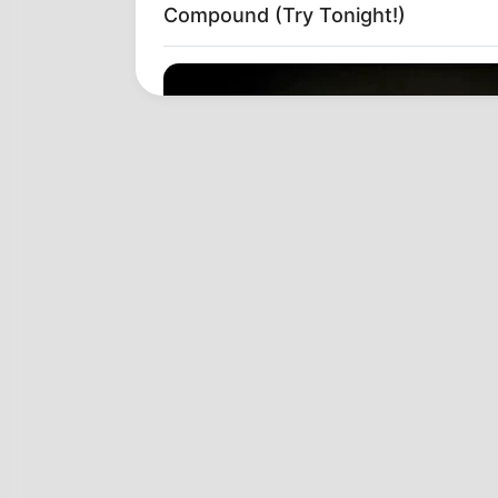
Compound (Try Tonight!)
HABERION
A Trail Camera Captures What No