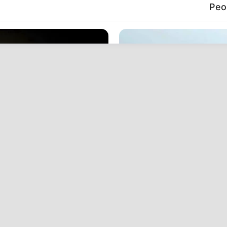
Peop
HABERION
 One Should See
A Spine-Chilling Find In 