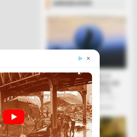
ΔΗΜΟΦΙΛΗ ΑΡΘΡΑ
Ο «Μαύρος Ιππότης» ο
εξωγήινος δορυφόρος σε
τροχιά γύρω από τη Γη...
Πέμπτη, 22 Σεπτεμβρίου 2022, 19:25
Ο «Μαύρος Ιππότης» ο εξωγήινος...