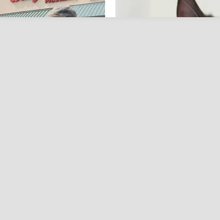
RADAR MEDIA
 Men Ditching Viagra
This Cat Video Is So Fu