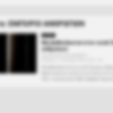
τα: ΕΜΠΟΡΟΙ ΑΝΘΡΩΠΩΝ
ΑΠΟΨΕΙΣ
Μια βαθιά βουτιά στον covid:
ανθρώπων
Από
ΝΙΚΟΛΑΟΣ ΑΝΑΞΙΜΑΝΔΡΟΣ
Πέμπτη, 11 Ιανουαρίου 2024, 18:03
0
Μια βαθιά βουτιά στον covid: Έμποροι ανθ
βαθιά πηγαίνει η τρύπα του κουνελιού; Στις
2021, ο εκπρόσωπος Mike Gallagher δημοσίε