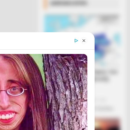
ΔΗΜΟΦΙΛΗ ΑΡΘΡΑ
Ανοιχτή επιστολή προς τον
Πρόεδρο της Τουρκικής
Δημοκρατίας Ρ. Τ.
Ερντογάν
Κυριακή, 2 Οκτωβρίου 2022, 11:20
Ανοιχτή επιστολή προς τον Πρόεδρο...