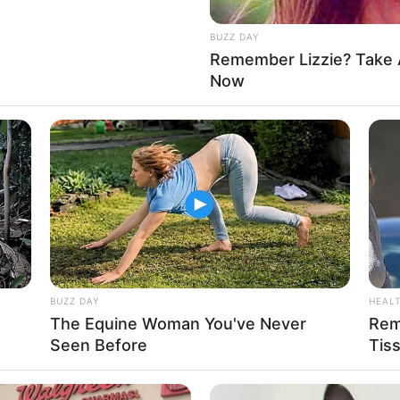
BUZZ DAY
Remember Lizzie? Take 
Now
BUZZ DAY
HEAL
The Equine Woman You've Never
Rem
Seen Before
Tis