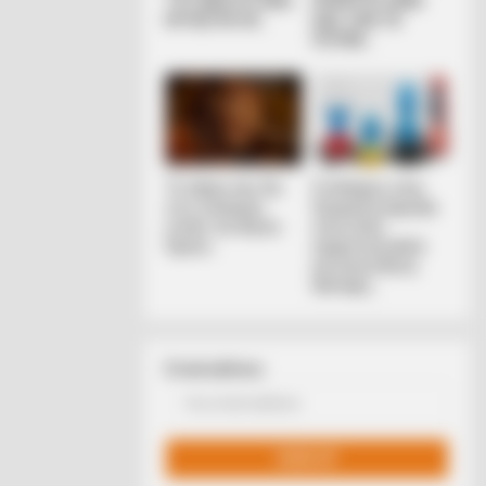
ΤΟΥ ΔΑΣΟΥΣ ΜΑΣ
ΛΥΚΑΥΓΕΣ ΕΙΝΑΙ
ΚΡΥΒΟΥΝ ΓΙΑ...
ΕΔΩ. ΟΛΑ ΤΑ
ΠΟΥΛΙΑ...
R MEDIA
 Truth About Archie They Couldn't
Το τέρας που ζει
Ο πόλεμος στην
e Any Longer
στις υπόγειες
Ουκρανία περνάει
στοές του Αγίου
στην πολύ
Όρους..
σημαντική αλλά
και επικίνδυνη
δεύτερη...
Email address: