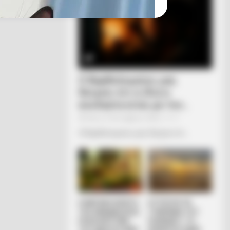
Ο Βαρθολομαίος μας
δείχνει ότι η ίδια η
εκκλησία είναι με τον...
Τρίτη, 4 Οκτωβρίου 2022, 11:11
Ο Βαρθολομαίος μας δείχνει ότι...
nny, People Can't Stop Laughing
Η ΜΕΓΑΛΗ ΑΠΑΤΗ
ΧΤΥΠΟΥΝ ΤΑ
ΤΗΣ ΑΝΑΔΑΣΩΣΗΣ.
ΤΥΜΠΑΝΑ ΤΟΥ
ΠΟΣΑ ΜΥΣΤΙΚΑ
ΠΟΛΕΜΟΥ. ΤΟ