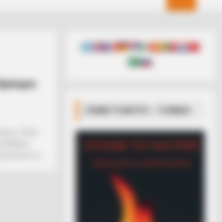
 Έμποροι
ΣΠΑΜΕ ΤΟ ΜΑΤΡΙΞ – ΤΟ ΒΙΒΛΙΟ
ρώπων.. Πόσο
 20 Μαΐου
υσε αυτό το...