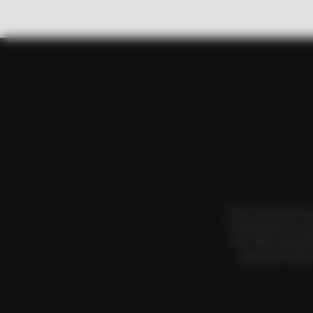
HABERION
Nicole Kidman Finally Admits Wha
Όλα τα κείμενα κα
αναπαραγωγή, η αν
τους. Με επιφύλα
χρησιμοποιήσετ
BUZZ DAY
What This Snake Does—Experts S
You Can't Unsee It