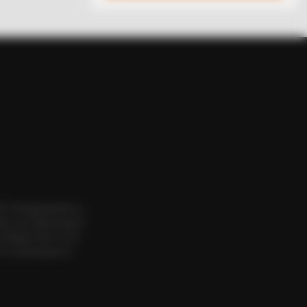
Outfit Took Prince William's Breath
ΟΣ. Aπαγορεύεται η
εια του δημιουργού
website πριν να το
 το δικαίωμα να
DAY
ember Albert? You Better Sit
n Before You See Him Today