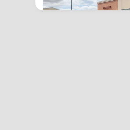
FRIDAY PLANS
Walgreens Nightmare Comes True:
For This 87¢ Generic Aisle 7 Hack