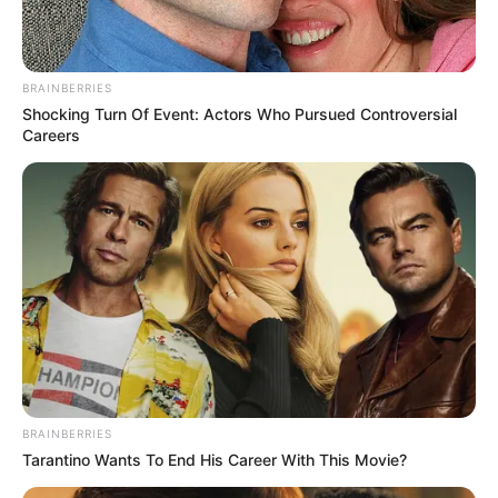
ΔΗΜΟΦΙΛΗ ΑΡΘΡΑ
BRAINBERRIES
Shocking Turn Of Event: Actors Who Pursued Controversial
Careers
Ο ΠΟΥ υπό έλεγχο: παρατυπίες και
BRAINBERRIES
συγκρούσεις συμφερόντων
Tarantino Wants To End His Career With This Movie?
Κυριακή, 2 Οκτωβρίου 2022, 12:14