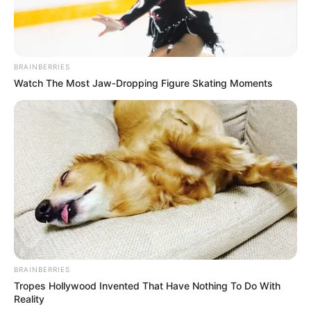
BRAINBERRIES
Watch The Most Jaw‑Dropping Figure Skating Moments
Υγειονομικοί: Επιστολή-κόλαφος στην
επέτειο των αναστολών..
Παρασκευή, 2 Σεπτεμβρίου 2022, 15:39
Υγειονομικοί: Επιστολή-κόλαφος στην επέτειο των...
BRAINBERRIES
Tropes Hollywood Invented That Have Nothing To Do With
Reality