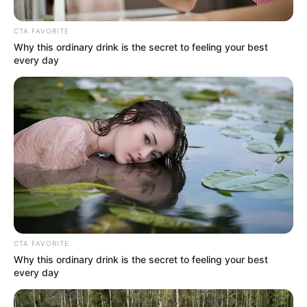
ΑΠΟΨΕΙΣ
ΡΟΗ ΤΩΝ ΑΡΘΡΩΝ
CTA FAVORITE
ΕΙΝΑΙ ΟΛΟΙ ΜΕ ΤΟ ΚΟΥΣΤΟΥΜΙ ΦΥΛΑΚΗΣ
Why this ordinary drink is the secret to feeling your best
every day
ΚΑΙ ΤΗΝ ΒΑΛΙΤΣΑ ΣΤΟ ΧΕΡΙ
Η ΕΥΘΥΝΗ ΕΙΝΑΙ ΠΡΑΞΗ ΔΕΝ ΕΙΝΑΙ ΛΟΓΙΑ ΚΑΙ ΔΗΛΩΣΕΙΣ…. ΔΕΝ
ΥΠΑΡΧΕΙ ΣΩΤΗΡΙΑ ΓΙΑ ΟΛΟΥΣ ΑΥΤΟΥΣ ΟΤΙ ΚΑΙ ΝΑ ΚΑΝΟΥΝ
ΣΕ ΣΥΝΕΡΓΑΣΙΑ ΜΕ ΤΑ ΜΕΣΑ ΜΑΖΙΚΗΣ...
ΚΟΙΝΩΝΙΚΑ ΔΙΚΤΥΑ
FACEBOOK
ΑΡΈΣΕΙ
CTA FAVORITE
Why this ordinary drink is the secret to feeling your best
YOUTUBE
ΕΓΓΡΑΦΕΊΤΕ
every day
EMAIL
ΑΚΟΛΟΥΘΉΣΤΕ