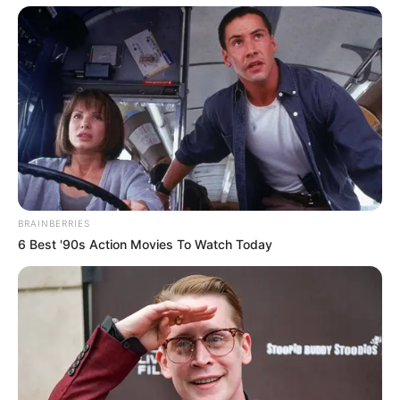
REINER FUELLMICH ΓΙΑ ΤΗΝ
Η Εκδικητική μανία της
ΝΥΡΕΜΒΕΡΓΗ 2: «ΣΕ 2 ΕΩΣ 3
κυβέρνησης Μητσοτάκη
ΕΒΔΟΜΑΔΕΣ, ΘΑ...
εναντίον αυτού που έβγαλε
την αλήθεια...
BRAINBERRIES
6 Best '90s Action Movies To Watch Today
ΗΠΑ: Ο Αμερικανικός
Ο Τραμπ αποκαλύπτει τον
Ερυθρός Σταυρός πιάστηκε
μεγαλύτερο φόβο του,
να αναμειγνύει αίμα
προειδοποιεί «Βρισκόμαστε
εμβολιασμένων με αίμα...
στην πιο επικίνδυνη...
Email address: