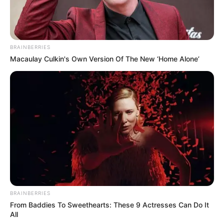
BRAINBERRIES
Macaulay Culkin's Own Version Of The New ‘Home Alone’
Όλα τα κείμενα και οι εικόνες είναι πνευματική ιδιοκτησία του
ΝΙΚΟΛΑΟΣ ΑΝΑΞΙΜΑΝΔΡΟΣ. Aπαγορεύεται η αναπαραγωγή, η
BRAINBERRIES
αναδημοσίευση και η τροποποίησή τους χωρίς προηγούμενη
From Baddies To Sweethearts: These 9 Actresses Can Do It
γραπτή άδεια του δημιουργού τους. Με επιφύλαξη κάθε νόμιμου
All
δικαιώματος. Διαβάστε την
Πολιτική Απορρήτου
του website πριν