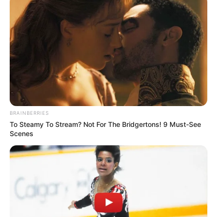
Ο ΠΟΥ υπό έλεγχο: παρατυπίες...
Δεν χρωστάμε σε κανέναν,
Η επιστήμη θα πρέπει να
αυτοί χρωστούν σε εμάς τα
ανήκει στους ανθρώπους και
πάντα
όχι στο Νταβός...
BRAINBERRIES
To Steamy To Stream? Not For The Bridgertons! 9 Must-See
Scenes
ΓΙΑΤΙ ΑΠΟΦΑΣΗΣΑ ΝΑ
ΠΟΙΟΣ ΣΚΟΤΩΣΕ ΤΟΝ
ΓΡΑΨΩ
ΚΑΠΟΔΙΣΤΡΙΑ;;[Η δολοφονία
του Καποδίστρια – Ποιοι
ήταν οι πραγματικοί...