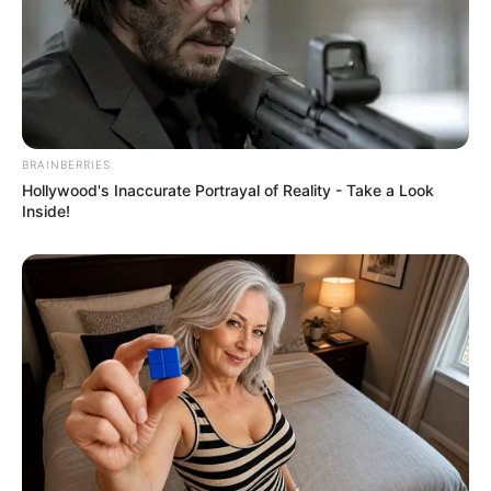
Έρχεται το μεγαλύτερο κραχ
Διέρρευσε η κρίσιμη
στη σύγχρονη Ιστορία
συμφωνία ΕΕ – Pfizer
BRAINBERRIES
Hollywood's Inaccurate Portrayal of Reality - Take a Look
Inside!
Μια σημαντική και δίκαιη
ΙΡΙΔΙΖΟΝΤΕΣ ΘΩΡΑΚΕΣ
ανάλυση της ομιλίας του
ΠΟΛΕΜΙΣΤΩΝ
Πούτιν.. Ο οποίος δεν...
ΑΝΤΑΝΑΚΛΟΥΝ ΤΟ ΦΩΣ ΣΤΟ
ΣΤΕΡΕΩΜΑ ΚΑΙ ΣΦΡΑΓΙΖΟΥΝ
ΤΗΝ ΝΥΧΤΑ.
Email address: