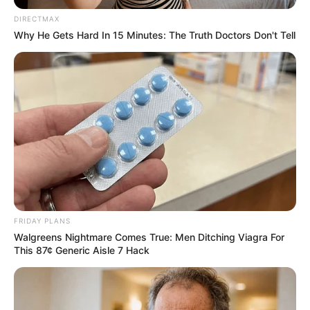
DIRECTMAX
Why He Gets Hard In 15 Minutes: The Truth Doctors Don't Tell
FRIDAY PLANS
Walgreens Nightmare Comes True: Men Ditching Viagra For
Όλα τα κείμενα και οι εικόνες είναι πνευματική ιδιοκτησία του
This 87¢ Generic Aisle 7 Hack
ΝΙΚΟΛΑΟΣ ΑΝΑΞΙΜΑΝΔΡΟΣ. Aπαγορεύεται η αναπαραγωγή, η
αναδημοσίευση και η τροποποίησή τους χωρίς προηγούμενη
γραπτή άδεια του δημιουργού τους. Με επιφύλαξη κάθε νόμιμου
δικαιώματος. Διαβάστε την
Πολιτική Απορρήτου
του website πριν