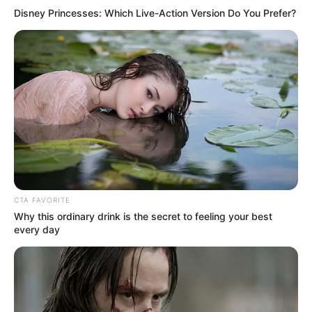
Disney Princesses: Which Live-Action Version Do You Prefer?
ΕΠΕΙΓΟΝ: Στην απόφαση ΑΠΑΓΟΡΕΥΣΗΣ
rapid test από τον Ε.Ο.Φ αναγράφεται
CTA FAVORITE
Why this ordinary drink is the secret to feeling your best
καθαρά ότι...
every day
Σάββατο, 27 Αυγούστου 2022, 10:17
ΕΠΕΙΓΟΝ: Στην απόφαση ΑΠΑΓΟΡΕΥΣΗΣ rapid...