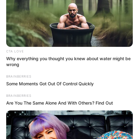
ΔΗΜΟΦΙΛΗ ΑΡΘΡΑ
CTA LOVE
Why everything you thought you knew about water might be
wrong
BRAINBERRIES
Some Moments Got Out Of Control Quickly
BRAINBERRIES
Are You The Same Alone And With Others? Find Out
Η omertà της Covid
Πέμπτη, 29 Σεπτεμβρίου 2022, 19:54
Η omertà της Covid… “Αλλά...