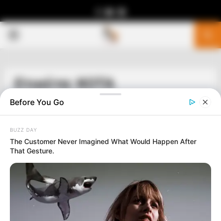
Facebook
Youtube
Telegram
PRIMARY
MENU
Ετικέτα: ΚΟΤΑ
Before You Go
BUZZ DAY
The Customer Never Imagined What Would Happen After
That Gesture.