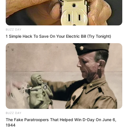
ΔΗΜΟΦΙΛΗ ΑΡΘΡΑ
BUZZ DAY
1 Simple Hack To Save On Your Electric Bill (Try Tonight)
ΛΙΓΑ ΛΟΓΙΑ ΓΙΑ ΜΕΝΑ
Πέμπτη, 22 Οκτωβρίου 2020, 20:06
BUZZ DAY
ΓΕΙΑ ΣΑΣ….ΚΑΛΩΣ ΗΛΘΑΤΕ ΣΤΗΝ ΙΣΤΟΣΕΛΙΔΑ...
The Fake Paratroopers That Helped Win D-Day On June 6,
1944