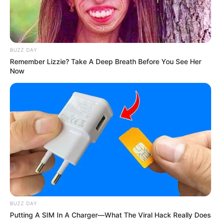
BUZZ DAY
Remember Lizzie? Take A Deep Breath Before You See Her
Now
Δεν χρωστάμε σε κανέναν, αυτοί
χρωστούν σε εμάς τα πάντα
Τρίτη, 6 Σεπτεμβρίου 2022, 12:14
Δεν χρωστάμε σε κανέναν, αυτοί...
BUZZ DAY
Putting A SIM In A Charger—What The Viral Hack Really Does