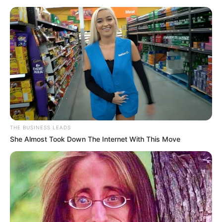
ΑΛΕΞΑΝΔΡΟΣ ΖΕΥΣ Ο
ΕΙΜΑΣΤΕ ΣΤΗΝ ΤΕΛΙΚΗ
ΑΡΧΗΓΟΣ ΤΩΝ ΕΛ. Ο
ΕΥΘΕΙΑ.. ΕΙΝΑΙ ΕΔΩ.. ΕΙΝΑΙ
ΑΠΟΛΥΤΟΣ ΚΥΡΙΑΡΧΟΣ.
ΜΑΖΙ ΜΑΣ, ΜΑΣ
ΕΙΝΑΙ ΕΔΩ, ΕΙΝΑΙ...
ΠΡΟΣΤΑΤΕΥΟΥΝ ΚΑΙ...
THE BUSINESS LEADS
She Almost Took Down The Internet With This Move
ΕΒΡΑΙΟΙ ΚΑΙ ΕΠΑΝΑΣΤΑΣΕΙΣ….
Ο ΠΟΥ υπό έλεγχο:
παρατυπίες και
συγκρούσεις συμφερόντων