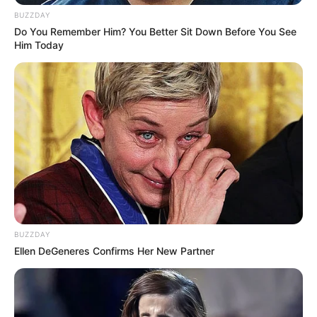
BUZZDAY
Do You Remember Him? You Better Sit Down Before You See
ΗΠΑ: Ο Αμερικανικός
Ο Τραμπ αποκαλύπτει τον
Him Today
Ερυθρός Σταυρός πιάστηκε
μεγαλύτερο φόβο του,
να αναμειγνύει αίμα
προειδοποιεί «Βρισκόμαστε
εμβολιασμένων με αίμα...
στην πιο επικίνδυνη...
Email address:
BUZZDAY
Ellen DeGeneres Confirms Her New Partner