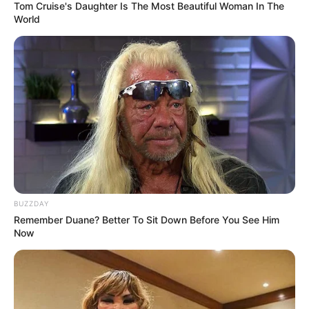
Tom Cruise's Daughter Is The Most Beautiful Woman In The
World
ΓΙΑΤΙ ΑΠΟΦΑΣΗΣΑ ΝΑ
ΠΟΙΟΣ ΣΚΟΤΩΣΕ ΤΟΝ
ΓΡΑΨΩ
ΚΑΠΟΔΙΣΤΡΙΑ;;[Η δολοφονία
του Καποδίστρια – Ποιοι
ήταν οι πραγματικοί...
BUZZDAY
Remember Duane? Better To Sit Down Before You See Him
Now