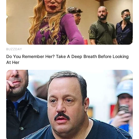
Υγειονομικοί: Επιστολή-κόλαφος στην
επέτειο των αναστολών..
Παρασκευή, 2 Σεπτεμβρίου 2022, 15:39
Υγειονομικοί: Επιστολή-κόλαφος στην επέτειο των...
BUZZDAY
Do You Remember Her? Take A Deep Breath Before Looking
At Her
REINER FUELLMICH ΓΙΑ ΤΗΝ
Η Εκδικητική μανία της
ΝΥΡΕΜΒΕΡΓΗ 2: «ΣΕ 2 ΕΩΣ 3
κυβέρνησης Μητσοτάκη
ΕΒΔΟΜΑΔΕΣ, ΘΑ...
εναντίον αυτού που έβγαλε
την αλήθεια...