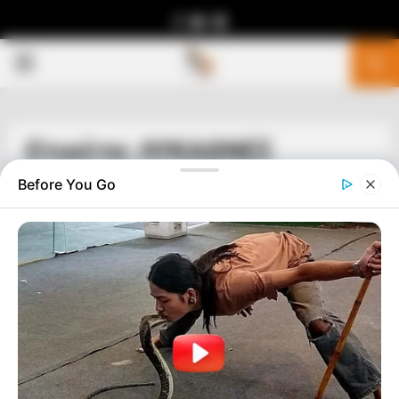
Facebook
Youtube
Telegram
PRIMARY
MENU
Ετικέτα: ΛΥΚΑΩΝΕΣ
Before You Go
ΥΠΕΡΒΑΤΙΚΟ
ΛΥΚΑΩΝΕΣ VS ΕΡΠΕΤΟΕΙΔΗ…….ΜΙΑ
ΕΧΘΡΑ ΠΟΥ ΚΡΑΤΑΕΙ ΕΚΑΤΟΜΜΥΡΙΑ
ΧΡΟΝΙΑ
ΜΙΑ ΕΧΘΡΑ ΜΕΤΑΞΥ ΑΥΤΩΝ ΤΩΝ ΔΥΟ ΕΙΔΩΝ ΤΟΥ
ΣΥΜΠΑΝΤΟΣ, ΠΟΥ ΚΡΑΤΑΕΙ ΕΚΑΤΟΜΜΥΡΙΑ ΧΡΟΝΙΑ ΚΑΙ ΕΧΕΙ
ΠΑΙΞΕΙ ΤΟΝ ΡΟΛΟ ΤΗΣ ΣΕ ΟΤΙ ΕΧΕΙ ΓΙΝΕΙ ΜΕΧΡΙ ΤΙΣ...