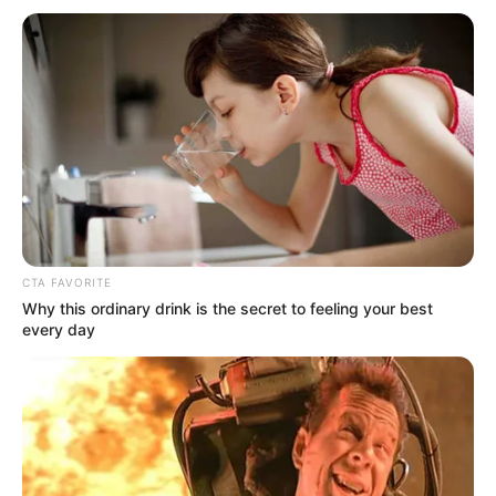
Δεν χρωστάμε σε κανέναν, αυτοί...
Η επιστήμη θα πρέπει να
ΓΙΑΤΙ ΑΠΟΦΑΣΗΣΑ ΝΑ
ανήκει στους ανθρώπους και
ΓΡΑΨΩ
όχι στο Νταβός...
CTA FAVORITE
Why this ordinary drink is the secret to feeling your best
every day
ΠΟΙΟΣ ΣΚΟΤΩΣΕ ΤΟΝ
Υγειονομικοί: Επιστολή-
ΚΑΠΟΔΙΣΤΡΙΑ;;[Η δολοφονία
κόλαφος στην επέτειο των
του Καποδίστρια – Ποιοι
αναστολών..
ήταν οι πραγματικοί...