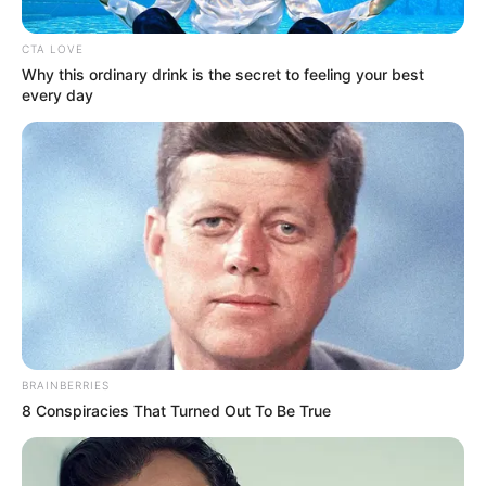
ΑΠΟΨΕΙΣ
CTA LOVE
Όταν ο εξευτελισμός ντύνεται με φίλτρα
Why this ordinary drink is the secret to feeling your best
every day
και παρουσιάζεται ως επιτυχία, η
κοινωνία διαλύεται.
Όταν ο εξευτελισμός ντύνεται με φίλτρα και παρουσιάζεται
ως επιτυχία, η κοινωνία διαλύεται… Ελληνίδες influencer
στα “πάρτι της ντροπής” στο Ντουμπάι . Η κοινωνία μας...
ΚΟΙΝΩΝΙΚΑ ΔΙΚΤΥΑ
BRAINBERRIES
FACEBOOK
ΑΡΈΣΕΙ
8 Conspiracies That Turned Out To Be True
YOUTUBE
ΕΓΓΡΑΦΕΊΤΕ