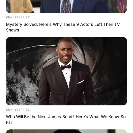
BRAINBERRIES
Mystery Solved: Here's Why These 9 Actors Left Their TV
Shows
Δεν χρωστάμε σε κανέναν, αυτοί
χρωστούν σε εμάς τα πάντα
Τρίτη, 6 Σεπτεμβρίου 2022, 12:14
Δεν χρωστάμε σε κανέναν, αυτοί...
BRAINBERRIES
Who Will Be the Next James Bond? Here's What We Know So
Far