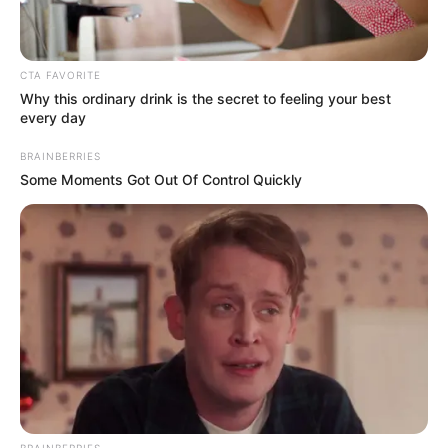
CTA FAVORITE
Why this ordinary drink is the secret to feeling your best
every day
BRAINBERRIES
Some Moments Got Out Of Control Quickly
Όλα τα κείμενα και οι εικόνες είναι πνευματική ιδιοκτησία του
ΝΙΚΟΛΑΟΣ ΑΝΑΞΙΜΑΝΔΡΟΣ. Aπαγορεύεται η αναπαραγωγή, η
αναδημοσίευση και η τροποποίησή τους χωρίς προηγούμενη
γραπτή άδεια του δημιουργού τους. Με επιφύλαξη κάθε νόμιμου
δικαιώματος. Διαβάστε την
Πολιτική Απορρήτου
του website πριν
να το χρησιμοποιήσετε, καθώς χρησιμοποιώντας το την
BRAINBERRIES