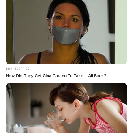
Η επιστήμη θα πρέπει να
ΓΙΑΤΙ ΑΠΟΦΑΣΗΣΑ ΝΑ
ανήκει στους ανθρώπους και
ΓΡΑΨΩ
όχι στο Νταβός...
BRAINBERRIES
How Did They Get Gina Carano To Take It All Back?
ΠΟΙΟΣ ΣΚΟΤΩΣΕ ΤΟΝ
Υγειονομικοί: Επιστολή-
ΚΑΠΟΔΙΣΤΡΙΑ;;[Η δολοφονία
κόλαφος στην επέτειο των
του Καποδίστρια – Ποιοι
αναστολών..
ήταν οι πραγματικοί...
Email address: