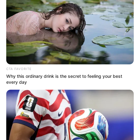
Διέρρευσε η κρίσιμη
Μια σημαντική και δίκαιη
συμφωνία ΕΕ – Pfizer
ανάλυση της ομιλίας του
Πούτιν.. Ο οποίος δεν...
CTA FAVORITE
Why this ordinary drink is the secret to feeling your best
every day
ΙΡΙΔΙΖΟΝΤΕΣ ΘΩΡΑΚΕΣ ΠΟΛΕΜΙΣΤΩΝ
ΑΝΤΑΝΑΚΛΟΥΝ ΤΟ ΦΩΣ ΣΤΟ ΣΤΕΡΕΩΜΑ
ΚΑΙ ΣΦΡΑΓΙΖΟΥΝ ΤΗΝ ΝΥΧΤΑ.
Δευτέρα, 24 Μαΐου 2021, 14:02
ΤΟ ΦΩΣ ΗΡΘΕ ΓΙΑ ΝΑ...