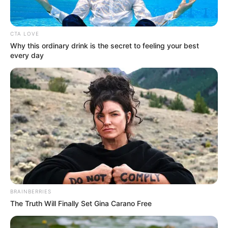
τον λόγο Πούτιν: Είναι η έναρξη της
Νικηφόρας...
Κυριακή, 2 Οκτωβρίου 2022, 13:05
CTA LOVE
Συνέντευξη Alexander Dugin σχολιάζοντας τον...
Why this ordinary drink is the secret to feeling your best
every day
ΕΠΕΙΓΟΝ: Στην απόφαση
Έρχεται το μεγαλύτερο κραχ
ΑΠΑΓΟΡΕΥΣΗΣ rapid test από
στη σύγχρονη Ιστορία
τον Ε.Ο.Φ αναγράφεται
καθαρά ότι...
BRAINBERRIES
The Truth Will Finally Set Gina Carano Free