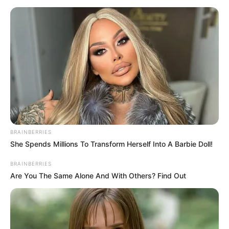
Όλα τα κείμενα και οι εικόνες είναι πνευματική ιδιοκτησία του
ΝΙΚΟΛΑΟΣ ΑΝΑΞΙΜΑΝΔΡΟΣ. Aπαγορεύεται η αναπαραγωγή, η
αναδημοσίευση και η τροποποίησή τους χωρίς προηγούμενη
γραπτή άδεια του δημιουργού τους. Με επιφύλαξη κάθε νόμιμου
δικαιώματος. Διαβάστε την
Πολιτική Απορρήτου
του website πριν
να το χρησιμοποιήσετε, καθώς χρησιμοποιώντας το την
αποδέχεστε. Ο ιστότοπος διατηρεί το δικαίωμα να τροποποιήσει
τους όρους χρήσης.
Επικοινωνήστε μαζί μας:
nikolaosgeor@gmail.com
BRAINBERRIES
She Spends Millions To Transform Herself Into A Barbie Doll!
BRAINBERRIES
Are You The Same Alone And With Others? Find Out
@2022 - nikolaosanaximandros.gr. All Right Reserved. Designed and
Developed by
Web Technical