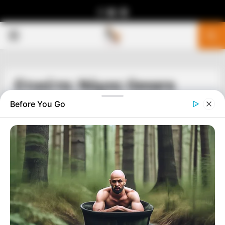
Facebook
Youtube
Telegram
PRIMARY
MENU
Ετικέτα: Νόμος Gesara
Before You Go