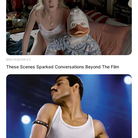
κυνήγι είναι σε εξέλιξη
Τετάρτη, 5 Οκτωβρίου 2022, 21:39
Ο Υπόγειος Πόλεμος είναι γεγονός.....
BRAINBERRIES
These Scenes Sparked Conversations Beyond The Film
Κεντρικό Ισραηλιτικό
ΑΠΟΚΑΛΥΨΗ ΤΩΡΑ. ΗΡΘΕ Η
Συμβούλιο: Αντιδρά για την
ΩΡΑ ΤΩΝ ΓΗΙΝΩΝ
προαγωγή της Παγουτέλη
ΑΠΟΚΑΛΥΨΕΩΝ ΛΕΠΤΟ ΠΡΟΣ
στην αντιπροεδρία του...
ΛΕΠΤΟ. Ο...