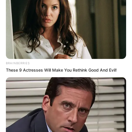
Η Ρωσία κινητοποίησε το πυρηνικό
υποβρύχιο «K-329 Belgorod» για να
δοκιμάσει την...
Δευτέρα, 3 Οκτωβρίου 2022, 12:38
Η Ρωσία κινητοποίησε το πυρηνικό...
BRAINBERRIES
These 9 Actresses Will Make You Rethink Good And Evil!
ΕΠΙΚΟΙΝΩΝΙΑ ΑΝΩΘΕΝ. ΠΩΣ
Από το 1867 ξέρουν ότι η
ΓΙΝΕΤΑΙ. ΟΔΗΓΙΕΣ ΓΙΑ
Ελλάδα έχει πολύ πετρέλαιο
ΑΡΧΑΡΙΟΥΣ ΑΛΛΑ ΚΑΙ
σύμφωνα με...
ΣΥΜΒΟΥΛΕΣ ΓΙΑ
ΠΡΟΧΩΡΗΜΕΝΟΥΣ.