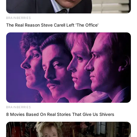
BRAINBERRIES
The Real Reason Steve Carell Left 'The Office'
Η Moderna μηνύει τους
Η omertà της Covid
αντιπάλους της της Big
Pharma για τις
πατέντες εμβολίων
BRAINBERRIES
8 Movies Based On Real Stories That Give Us Shivers
Ο Υπόγειος Πόλεμος είναι γεγονός.. Το