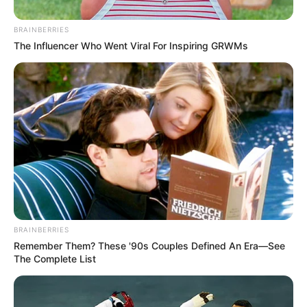
BRAINBERRIES
The Influencer Who Went Viral For Inspiring GRWMs
BRAINBERRIES
ΣΠΑΜΕ ΤΟ ΜΑΤΡΙΞ – ΤΟ ΒΙΒΛΙΟ
Remember Them? These '90s Couples Defined An Era—See
The Complete List