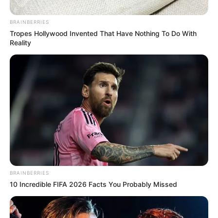
BRAINBERRIES
Tropes Hollywood Invented That Have Nothing To Do With
ΡΟΗ ΤΩΝ ΑΡΘΡΩΝ
ΣΗΜΑΝΤΙΚΕΣ ΕΙΔΗΣΕΙΣ
Reality
Γερμανική εφημερίδα Τageszeitung: “Ο
πρωθυπουργός Μητσοτάκης έχει
φτιάξει μια πραγματική βιομηχανία
κρατικών υπαλλήλων”
Γερμανική εφημερίδα Τageszeitung: “Ο πρωθυπουργός
Μητσοτάκης έχει φτιάξει μια πραγματική βιομηχανία
κρατικών υπαλλήλων”. Ο Μητσοτάκης είναι χειρότερος
από όλους τους προκατόχους του, χειρότερος και από...
BRAINBERRIES
10 Incredible FIFA 2026 Facts You Probably Missed
ΚΟΙΝΩΝΙΚΑ ΔΙΚΤΥΑ
FACEBOOK
ΑΡΈΣΕΙ