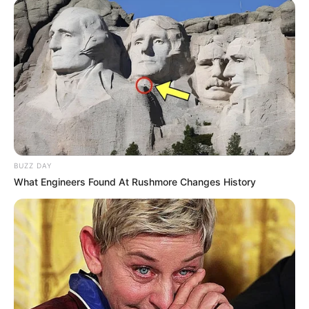
BUZZ DAY
What Engineers Found At Rushmore Changes History
ΔΗΜΟΦΙΛΗ ΑΡΘΡΑ