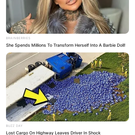
ΚΟΙΝΩΝΙΚΑ ΔΙΚΤΥΑ
FACEBOOK
ΑΡΈΣΕΙ
BRAINBERRIES
She Spends Millions To Transform Herself Into A Barbie Doll!
YOUTUBE
ΕΓΓΡΑΦΕΊΤΕ
EMAIL
ΑΚΟΛΟΥΘΉΣΤΕ
BUZZ DAY
Lost Cargo On Highway Leaves Driver In Shock