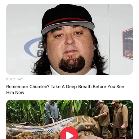
Συνέντευξη Alexander Dugin
ΕΠΕΙΓΟΝ: Στην απόφαση
σχολιάζοντας τον λόγο
ΑΠΑΓΟΡΕΥΣΗΣ rapid test από
Πούτιν: Είναι η έναρξη της
τον Ε.Ο.Φ αναγράφεται
Νικηφόρας...
καθαρά ότι...
Email address:
BUZZ DAY
Remember Chumlee? Take A Deep Breath Before You See
Him Now