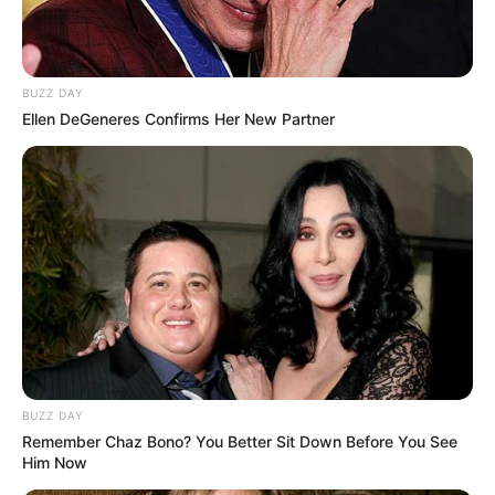
BUZZ DAY
Ellen DeGeneres Confirms Her New Partner
Η Ρωσία κινητοποίησε το πυρηνικό
υποβρύχιο «K-329 Belgorod» για να
δοκιμάσει την...
Δευτέρα, 3 Οκτωβρίου 2022, 12:38
Η Ρωσία κινητοποίησε το πυρηνικό...
BUZZ DAY
Remember Chaz Bono? You Better Sit Down Before You See
ΕΠΙΚΟΙΝΩΝΙΑ ΑΝΩΘΕΝ. ΠΩΣ
Από το 1867 ξέρουν ότι η
Him Now
ΓΙΝΕΤΑΙ. ΟΔΗΓΙΕΣ ΓΙΑ
Ελλάδα έχει πολύ πετρέλαιο
ΑΡΧΑΡΙΟΥΣ ΑΛΛΑ ΚΑΙ
σύμφωνα με...