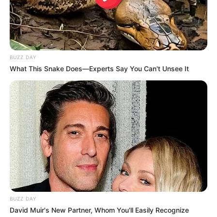
BUZZ DAY
What This Snake Does—Experts Say You Can't Unsee It
Όλα τα κείμενα και οι εικόνες είναι πνευματική ιδιοκτησία του
ΝΙΚΟΛΑΟΣ ΑΝΑΞΙΜΑΝΔΡΟΣ. Aπαγορεύεται η αναπαραγωγή, η
αναδημοσίευση και η τροποποίησή τους χωρίς προηγούμενη
γραπτή άδεια του δημιουργού τους. Με επιφύλαξη κάθε νόμιμου
δικαιώματος. Διαβάστε την
Πολιτική Απορρήτου
του website πριν
να το χρησιμοποιήσετε, καθώς χρησιμοποιώντας το την
αποδέχεστε. Ο ιστότοπος διατηρεί το δικαίωμα να τροποποιήσει
τους όρους χρήσης.
Επικοινωνήστε μαζί μας:
nikolaosgeor@gmail.com
BUZZ DAY
David Muir's New Partner, Whom You'll Easily Recognize