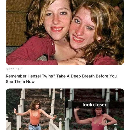
ΣΥΜΒΟΥΛΕΣ ΓΙΑ
ΠΡΟΧΩΡΗΜΕΝΟΥΣ.
Η Moderna μηνύει τους
Η omertà της Covid
αντιπάλους της της Big
Pharma για τις
BUZZ DAY
πατέντες εμβολίων
Remember Hensel Twins? Take A Deep Breath Before You
See Them Now