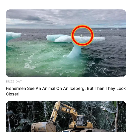
Η επιστήμη θα πρέπει να
ΓΙΑΤΙ ΑΠΟΦΑΣΗΣΑ ΝΑ
ανήκει στους ανθρώπους και
ΓΡΑΨΩ
όχι στο Νταβός...
BUZZ DAY
Fishermen See An Animal On An Iceberg, But Then They Look
Closer!
ΠΟΙΟΣ ΣΚΟΤΩΣΕ ΤΟΝ
Υγειονομικοί: Επιστολή-
ΚΑΠΟΔΙΣΤΡΙΑ;;[Η δολοφονία
κόλαφος στην επέτειο των
του Καποδίστρια – Ποιοι
αναστολών..
ήταν οι πραγματικοί...