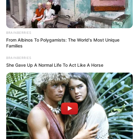
YOUTUBE
ΕΓΓΡΑΦΕΊΤΕ
EMAIL
ΑΚΟΛΟΥΘΉΣΤΕ
BRAINBERRIES
From Albinos To Polygamists: The World's Most Unique
Families
BRAINBERRIES
She Gave Up A Normal Life To Act Like A Horse