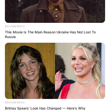
ΕΒΡΑΙΟΙ ΚΑΙ ΕΠΑΝΑΣΤΑΣΕΙΣ….
Ο ΠΟΥ υπό έλεγχο:
παρατυπίες και
συγκρούσεις συμφερόντων
BRAINBERRIES
This Movie Is The Main Reason Ukraine Has Not Lost To
Russia
Δεν χρωστάμε σε κανέναν, αυτοί
χρωστούν σε εμάς τα πάντα
Τρίτη, 6 Σεπτεμβρίου 2022, 12:14
BRAINBERRIES
Δεν χρωστάμε σε κανέναν, αυτοί...
Britney Spears' Look Has Changed — Here's Why