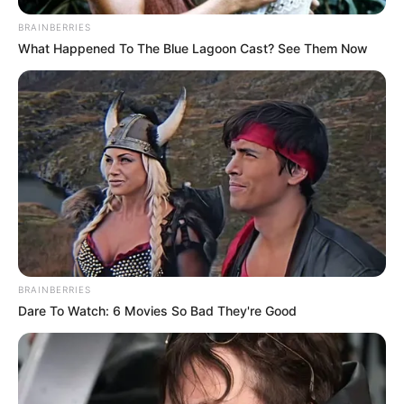
BRAINBERRIES
What Happened To The Blue Lagoon Cast? See Them Now
BRAINBERRIES
Dare To Watch: 6 Movies So Bad They're Good
ΣΠΑΜΕ ΤΟ ΜΑΤΡΙΞ – ΤΟ ΒΙΒΛΙΟ