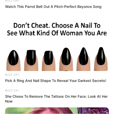
BUZZ DAY
αναδημοσίευση και η τροποποίησή τους χωρίς προηγούμενη
Watch This Parrot Belt Out A Pitch-Perfect Beyonce Song
γραπτή άδεια του δημιουργού τους. Με επιφύλαξη κάθε νόμιμου
δικαιώματος. Διαβάστε την
Πολιτική Απορρήτου
του website πριν
να το χρησιμοποιήσετε, καθώς χρησιμοποιώντας το την
αποδέχεστε. Ο ιστότοπος διατηρεί το δικαίωμα να τροποποιήσει
τους όρους χρήσης.
Επικοινωνήστε μαζί μας:
nikolaosgeor@gmail.com
BUZZ DAY
@2022 - nikolaosanaximandros.gr. All Right Reserved. Designed and
Pick A Ring And Nail Shape To Reveal Your Darkest Secrets!
Developed by
Web Technical
BUZZ DAY
She Chose To Remove The Tattoos On Her Face. Look At Her
Now