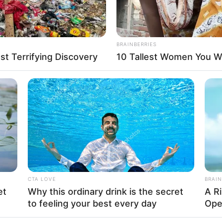
BRAINBERRIES
t Terrifying Discovery
10 Tallest Women You Wo
CTA LOVE
BRAIN
et
Why this ordinary drink is the secret
A R
to feeling your best every day
Ope