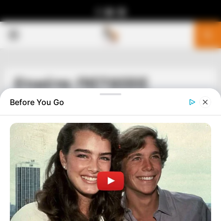
Facebook
Youtube
Telegram
PRIMARY
MENU
Ετικέτα: ΠΙΣΤΩΣΕΙΣ
Before You Go
ΣΗΜΑΝΤΙΚΕΣ ΕΙΔΗΣΕΙΣ
ΥΠΟΓΕΙΑ ΠΟΛΙΤΕΙΑ ΤΟΥ ΝΑΤΟ ΣΤΟΝ
ΘΕΣΣΑΛΙΚΟ ΚΑΜΠΟ
ΥΠΟΓΕΙΑ ΠΟΛΙΤΕΙΑ ΤΟΥ ΝΑΤΟ ΣΤΟΝ ΘΕΣΣΑΛΙΚΟ ΚΑΜΠΟ
ΕΦΤΙΑΞΑΝ ΛΙΓΟ ΠΡΙΝ ΜΠΟΥΜΕ ΣΤΟΝ 21ο ΑΙΩΝΑ, ΟΠΩΣ ΜΑΣ
ΛΕΕΙ ΤΟ ΑΡΘΡΟ ΤΟΥ 1999 ΠΟΥ ΑΝΑΚΑΛΥΨΑ
ΨΑΧΝΟΝΤΑΣ…… ΓΙΑ...