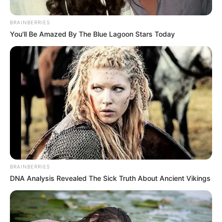
ΚΟΙΝΩΝΙΚΑ ΔΙΚΤΥΑ
BRAINBERRIES
You'll Be Amazed By The Blue Lagoon Stars Today
FACEBOOK
ΑΡΈΣΕΙ
YOUTUBE
ΕΓΓΡΑΦΕΊΤΕ
EMAIL
ΑΚΟΛΟΥΘΉΣΤΕ
BRAINBERRIES
DNA Analysis Revealed The Sick Truth About Ancient Vikings