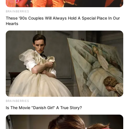
Ο πόλεμος στην Ουκρανία περνάει στην
BRAINBERRIES
πολύ σημαντική αλλά και επικίνδυνη
These '90s Couples Will Always Hold A Special Place In Our
Hearts
δεύτερη...
Πέμπτη, 29 Σεπτεμβρίου 2022, 11:05
Ο πόλεμος στην Ουκρανία περνάει...
“Αντιεμβολιαστής,
Πίσω στον Μεσαίωνα: Η ΕΕ
ρωσόφιλος, ψεκασμένος”: το
χωρίς φθηνό ηλεκτρικό
τρίπτυχο του σύγχρονου
ρεύμα, διολισθαίνει στη
BRAINBERRIES
πολιτικού επαναστάτη.
φτώχεια...
Is The Movie "Danish Girl" A True Story?