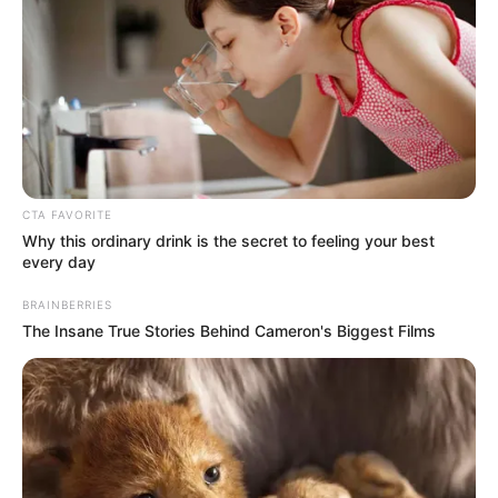
Οι ουκρανικές αντεπιθέσεις
ΛΙΓΑ ΛΟΓΙΑ ΓΙΑ ΜΕΝΑ
και η ρωσική στρατηγική
που θυμίζει το Κουρσκ- Μια...
Email address:
CTA FAVORITE
Why this ordinary drink is the secret to feeling your best
every day
BRAINBERRIES
The Insane True Stories Behind Cameron's Biggest Films