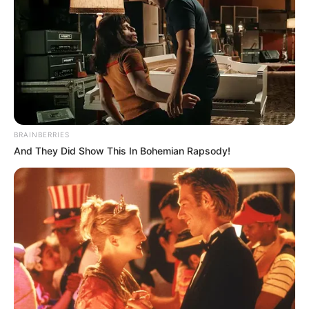
ΧΤΥΠΟΥΝ ΤΑ ΤΥΜΠΑΝΑ ΤΟΥ
Το τέρας που ζει στις
ΠΟΛΕΜΟΥ. ΤΟ ΛΥΚΑΥΓΕΣ
υπόγειες στοές του Αγίου
ΕΙΝΑΙ ΕΔΩ. ΟΛΑ ΤΑ ΠΟΥΛΙΑ...
Όρους..
BRAINBERRIES
And They Did Show This In Bohemian Rapsody!