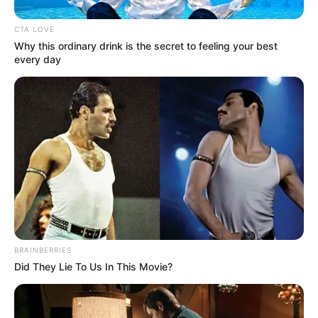
CTA LOVE
Why this ordinary drink is the secret to feeling your best
every day
Ο «Μαύρος Ιππότης» ο εξωγήινος
δορυφόρος σε τροχιά γύρω από τη Γη...
Πέμπτη, 22 Σεπτεμβρίου 2022, 19:25
Ο «Μαύρος Ιππότης» ο εξωγήινος...
BRAINBERRIES
Did They Lie To Us In This Movie?
Ο Βαρθολομαίος μας δείχνει
Η ΜΕΓΑΛΗ ΑΠΑΤΗ ΤΗΣ
ότι η ίδια η εκκλησία είναι με
ΑΝΑΔΑΣΩΣΗΣ. ΠΟΣΑ
τον...
ΜΥΣΤΙΚΑ ΤΟΥ ΔΑΣΟΥΣ ΜΑΣ
ΚΡΥΒΟΥΝ ΓΙΑ...