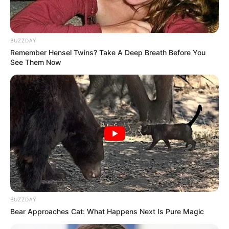
ΚΟΙΝΩΝΙΚΑ ΔΙΚΤΥΑ
FACEBOOK
ΑΡΈΣΕΙ
BUZZDAY
Remember Hensel Twins? Take A Deep Breath Before You
YOUTUBE
ΕΓΓΡΑΦΕΊΤΕ
See Them Now
EMAIL
ΑΚΟΛΟΥΘΉΣΤΕ
BUZZDAY
Bear Approaches Cat: What Happens Next Is Pure Magic