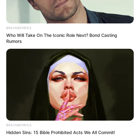
Το τέρας που ζει στις
Ο πόλεμος στην Ουκρανία
υπόγειες στοές του Αγίου
περνάει στην πολύ
Όρους..
σημαντική αλλά και
επικίνδυνη δεύτερη...
BRAINBERRIES
Who Will Take On The Iconic Role Next? Bond Casting
Rumors
Email address:
BRAINBERRIES
Hidden Sins: 15 Bible Prohibited Acts We All Commit!