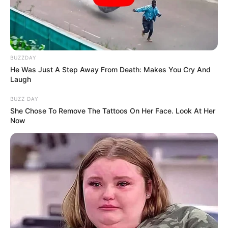
Ανοιχτή επιστολή προς τον Πρόεδρο της
BUZZDAY
Τουρκικής Δημοκρατίας Ρ. Τ. Ερντογάν
He Was Just A Step Away From Death: Makes You Cry And
Laugh
Κυριακή, 2 Οκτωβρίου 2022, 11:20
Ανοιχτή επιστολή προς τον Πρόεδρο...
BUZZ DAY
She Chose To Remove The Tattoos On Her Face. Look At Her
Now
ΑΠΟ ΣΗΜΕΡΑ ΤΙΠΟΤΑ ΔΕΝ
Το Κογκρέσο υπονοεί ότι τα
ΕΙΝΑΙ ΙΔΙΟ. ΕΝΕΡΓΟΠΟΙΗΣΗ
UFO δεν έχουν ανθρώπινη
ΙΧΩΡ. ΤΑ ΣΗΜΑΔΙΑ ΕΜΦΑΝΗ,
προέλευση
Η...