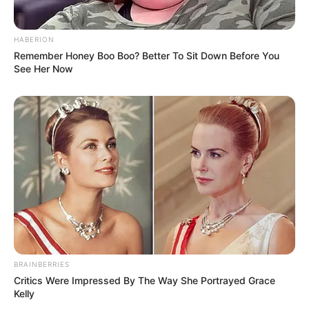
HABERION
Remember Honey Boo Boo? Better To Sit Down Before You
See Her Now
Το πετσόκομα των “Ellinika
Ο «Μαύρος Ιππότης» ο
Hoaxes!”
εξωγήινος δορυφόρος σε
τροχιά γύρω από τη Γη...
BRAINBERRIES
Critics Were Impressed By The Way She Portrayed Grace
Kelly