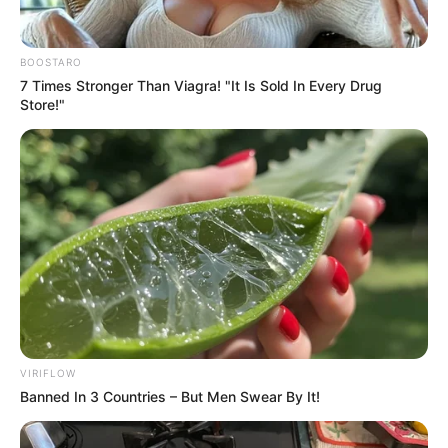
BOOSTARO
7 Times Stronger Than Viagra! "It Is Sold In Every Drug
Store!"
ΔΙΕΘΝΗ
ΣΗΜΑΝΤΙΚΕΣ ΕΙΔΗΣΕΙΣ
“ΠΟΣΕΙΔΩΝ”: ΤΟ ΝΕΟ ΥΠΕΡΣΥΓΧΡΟΝΟ
ΠΥΡΗΝΙΚΟ ΟΠΛΟ ΤΗΣ ΡΩΣΙΚΗΣ
ΠΟΛΕΜΙΚΗΣ ΜΗΧΑΝΗΣ.
“ΠΟΣΕΙΔΩΝ”: ΤΟ ΝΕΟ ΥΠΕΡΣΥΓΧΡΟΝΟ ΠΥΡΗΝΙΚΟ ΟΠΛΟ ΤΗΣ
ΡΩΣΙΚΗΣ ΠΟΛΕΜΙΚΗΣ ΜΗΧΑΝΗΣ. ΚΑΙ ΕΙΝΑΙ ΜΙΑ ΤΟΡΠΙΛΗ ΣΕ
ΜΕΓΕΘΟΣ ΛΕΩΦΟΡΕΙΟΥ ΠΟΥ ΔΙΑΘΕΤΕΙ ΠΥΡΗΝΙΚΗ ΚΕΦΑΛΗ.
ΤΟ ΡΩΣΙΚΌ ΝΑΥΤΙΚΌ ΣΥΝΕΧΊΖΕΙ...
VIRIFLOW
Banned In 3 Countries – But Men Swear By It!