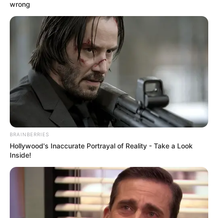
Δευτέρα, 3 Οκτωβρίου 2022, 12:38
wrong
Η Ρωσία κινητοποίησε το πυρηνικό...
ΕΠΙΚΟΙΝΩΝΙΑ ΑΝΩΘΕΝ. ΠΩΣ
Από το 1867 ξέρουν ότι η
ΓΙΝΕΤΑΙ. ΟΔΗΓΙΕΣ ΓΙΑ
Ελλάδα έχει πολύ πετρέλαιο
ΑΡΧΑΡΙΟΥΣ ΑΛΛΑ ΚΑΙ
σύμφωνα με...
ΣΥΜΒΟΥΛΕΣ ΓΙΑ
ΠΡΟΧΩΡΗΜΕΝΟΥΣ.
BRAINBERRIES
Hollywood's Inaccurate Portrayal of Reality - Take a Look
Inside!
Η Moderna μηνύει τους
Η omertà της Covid