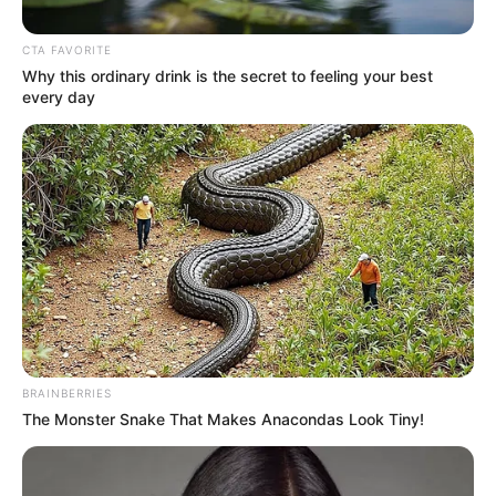
ΑΠΟΨΕΙΣ
ΠΟΛΙΤΙΚΗ
CTA FAVORITE
Το λόμπι των αιολικών και οι λομπίστες
Why this ordinary drink is the secret to feeling your best
every day
της οικογένειας Μητσοτάκη
Το λόμπι των αιολικών και οι λομπίστες της οικογένειας
Μητσοτάκη.. Το ερώτημα είναι γιατί ο ελληνικός λαός
βρίσκεται σε τόσο βαθιά ύπνωση ή αν τελικά...
ΚΟΙΝΩΝΙΚΑ ΔΙΚΤΥΑ
FACEBOOK
ΑΡΈΣΕΙ
BRAINBERRIES
The Monster Snake That Makes Anacondas Look Tiny!
YOUTUBE
ΕΓΓΡΑΦΕΊΤΕ
EMAIL
ΑΚΟΛΟΥΘΉΣΤΕ