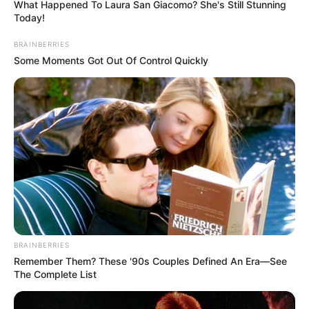
What Happened To Laura San Giacomo? She's Still Stunning
Today!
BRAINBERRIES
Some Moments Got Out Of Control Quickly
Κεντρικό Ισραηλιτικό
ΑΠΟΚΑΛΥΨΗ ΤΩΡΑ. ΗΡΘΕ Η
Συμβούλιο: Αντιδρά για την
ΩΡΑ ΤΩΝ ΓΗΙΝΩΝ
προαγωγή της Παγουτέλη
ΑΠΟΚΑΛΥΨΕΩΝ ΛΕΠΤΟ ΠΡΟΣ
στην αντιπροεδρία του...
ΛΕΠΤΟ. Ο...
Συνέντευξη Alexander Dugin
ΕΠΕΙΓΟΝ: Στην απόφαση
BRAINBERRIES
σχολιάζοντας τον λόγο
ΑΠΑΓΟΡΕΥΣΗΣ rapid test από
Remember Them? These '90s Couples Defined An Era—See
Πούτιν: Είναι η έναρξη της
τον Ε.Ο.Φ αναγράφεται
Νικηφόρας...
καθαρά ότι...
The Complete List