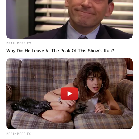
αντιπάλους της της Big
Pharma για τις
πατέντες εμβολίων
BRAINBERRIES
Why Did He Leave At The Peak Of This Show's Run?
Ο Υπόγειος Πόλεμος είναι γεγονός.. Το
κυνήγι είναι σε εξέλιξη
Τετάρτη, 5 Οκτωβρίου 2022, 21:39
Ο Υπόγειος Πόλεμος είναι γεγονός.....
BRAINBERRIES