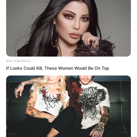
BRAINBERRIES
If Looks Could Kill, These Women Would Be On Top