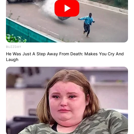
Email address:
BUZZDAY
He Was Just A Step Away From Death: Makes You Cry And
Laugh
Όλα τα κείμενα και οι εικόνες είναι πνευματική ιδιοκτησία του
ΝΙΚΟΛΑΟΣ ΑΝΑΞΙΜΑΝΔΡΟΣ. Aπαγορεύεται η αναπαραγωγή, η
αναδημοσίευση και η τροποποίησή τους χωρίς προηγούμενη