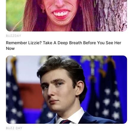
BUZZDAY
Remember Lizzie? Take A Deep Breath Before You See Her
Now
Τι είναι το Blockchain του κβαντικού
χρηματοοικονομικού συστήματος (QFS);
Πέμπτη, 22 Σεπτεμβρίου 2022, 20:36
Τι είναι το Blockchain του...
BUZZ DAY