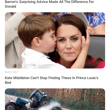
Barron's Surprising Advice Made All The Difference For
Donald
ΤΑ ΜΑΤΙΑ ΜΑΣ ΚΑΙ ΤΑ
Ανοιχτή επιστολή
..ΑΥΤΙΑ ΜΑΣ ΣΤΗΝ
υγειονομικών προς Πλεύρη:
ΓΕΡΜΑΝΙΑ… ΤΙ ΕΙΝΑΙ ΠΟΛΥ...
Να επιστρέψουμε στη
δουλειά μας – Οι...
BUZZ DAY
ΝΙΚΟΣ ΑΝΤΩΝΙΑΔΗΣ: Η
Μια μάζωξη με μήνυμα από
Kate Middleton Can't Stop Finding These In Prince Louis's
ΕΠΙΣΤΟΛΗ ΠΑΡΑΙΤΗΣΗΣ ΜΟΥ
Φρυκτωρίες
Bed
ΑΠΟ ΤΗ ΝΟΜΙΚΗ
ΕΚΠΡΟΣΩΠΗΣΗ ΤΟΥ
ΦΑΙΔΩΝΑ...