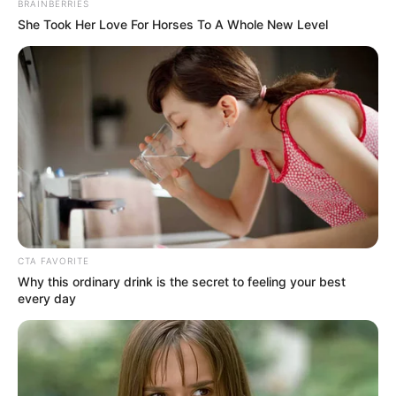
τον λόγο Πούτιν: Είναι η έναρξη της
BRAINBERRIES
Νικηφόρας...
She Took Her Love For Horses To A Whole New Level
Κυριακή, 2 Οκτωβρίου 2022, 13:05
Συνέντευξη Alexander Dugin σχολιάζοντας τον...
ΕΠΕΙΓΟΝ: Στην απόφαση
Έρχεται το μεγαλύτερο κραχ
ΑΠΑΓΟΡΕΥΣΗΣ rapid test από
στη σύγχρονη Ιστορία
τον Ε.Ο.Φ αναγράφεται
CTA FAVORITE
καθαρά ότι...
Why this ordinary drink is the secret to feeling your best
every day