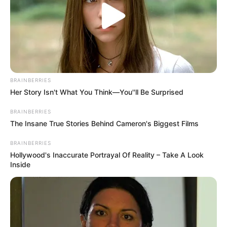
Διέρρευσε η κρίσιμη
Μια σημαντική και δίκαιη
συμφωνία ΕΕ – Pfizer
ανάλυση της ομιλίας του
Πούτιν.. Ο οποίος δεν...
BRAINBERRIES
Her Story Isn't What You Think—You''ll Be Surprised
BRAINBERRIES
The Insane True Stories Behind Cameron's Biggest Films
BRAINBERRIES
Hollywood's Inaccurate Portrayal Of Reality – Take A Look
Inside
ΙΡΙΔΙΖΟΝΤΕΣ ΘΩΡΑΚΕΣ ΠΟΛΕΜΙΣΤΩΝ
ΑΝΤΑΝΑΚΛΟΥΝ ΤΟ ΦΩΣ ΣΤΟ ΣΤΕΡΕΩΜΑ
ΚΑΙ ΣΦΡΑΓΙΖΟΥΝ ΤΗΝ ΝΥΧΤΑ.
Δευτέρα, 24 Μαΐου 2021, 14:02
ΤΟ ΦΩΣ ΗΡΘΕ ΓΙΑ ΝΑ...