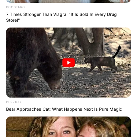
BOOSTARO
7 Times Stronger Than Viagra! "It Is Sold In Every Drug
Store!"
ΑΛΕΞΑΝΔΡΟΣ ΖΕΥΣ Ο
ΕΙΜΑΣΤΕ ΣΤΗΝ ΤΕΛΙΚΗ
ΑΡΧΗΓΟΣ ΤΩΝ ΕΛ. Ο
ΕΥΘΕΙΑ.. ΕΙΝΑΙ ΕΔΩ.. ΕΙΝΑΙ
ΑΠΟΛΥΤΟΣ ΚΥΡΙΑΡΧΟΣ.
ΜΑΖΙ ΜΑΣ, ΜΑΣ
ΕΙΝΑΙ ΕΔΩ, ΕΙΝΑΙ...
ΠΡΟΣΤΑΤΕΥΟΥΝ ΚΑΙ...
BUZZDAY
Bear Approaches Cat: What Happens Next Is Pure Magic
ΕΒΡΑΙΟΙ ΚΑΙ ΕΠΑΝΑΣΤΑΣΕΙΣ….
Ο ΠΟΥ υπό έλεγχο:
παρατυπίες και
συγκρούσεις συμφερόντων