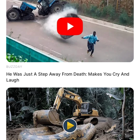
BUZZDAY
He Was Just A Step Away From Death: Makes You Cry And
Laugh
Όλα τα κείμενα και οι εικόνες είναι πνευματική ιδιοκτησία του
ΝΙΚΟΛΑΟΣ ΑΝΑΞΙΜΑΝΔΡΟΣ. Aπαγορεύεται η αναπαραγωγή, η
αναδημοσίευση και η τροποποίησή τους χωρίς προηγούμενη
γραπτή άδεια του δημιουργού τους. Με επιφύλαξη κάθε νόμιμου
δικαιώματος. Διαβάστε την
Πολιτική Απορρήτου
του website πριν
να το χρησιμοποιήσετε, καθώς χρησιμοποιώντας το την
αποδέχεστε. Ο ιστότοπος διατηρεί το δικαίωμα να τροποποιήσει