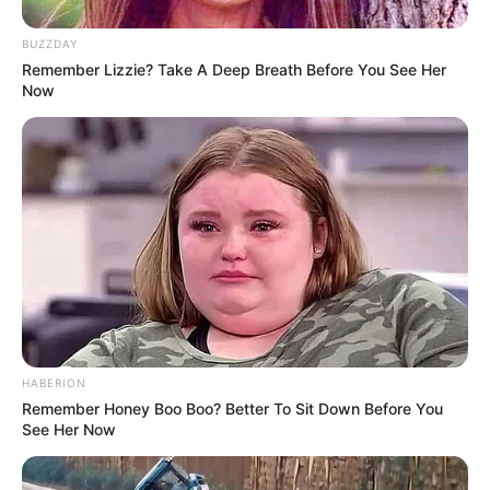
BUZZDAY
Η επιστήμη θα πρέπει να
ΓΙΑΤΙ ΑΠΟΦΑΣΗΣΑ ΝΑ
ανήκει στους ανθρώπους και
ΓΡΑΨΩ
Remember Lizzie? Take A Deep Breath Before You See Her
όχι στο Νταβός...
Now
ΠΟΙΟΣ ΣΚΟΤΩΣΕ ΤΟΝ
Υγειονομικοί: Επιστολή-
ΚΑΠΟΔΙΣΤΡΙΑ;;[Η δολοφονία
κόλαφος στην επέτειο των
του Καποδίστρια – Ποιοι
αναστολών..
ήταν οι πραγματικοί...
HABERION
Email address:
Remember Honey Boo Boo? Better To Sit Down Before You
See Her Now