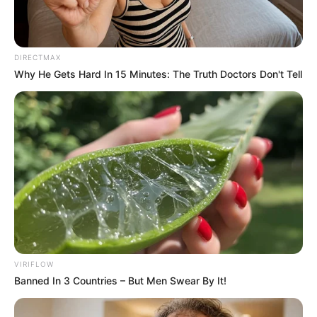
DIRECTMAX
Why He Gets Hard In 15 Minutes: The Truth Doctors Don't Tell
ΣΠΑΜΕ ΤΟ ΜΑΤΡΙΞ – ΤΟ ΒΙΒΛΙΟ
VIRIFLOW
Banned In 3 Countries – But Men Swear By It!