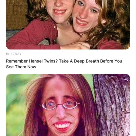
BUZZDAY
Remember Hensel Twins? Take A Deep Breath Before You
See Them Now
Δεν χρωστάμε σε κανέναν, αυτοί
χρωστούν σε εμάς τα πάντα
Τρίτη, 6 Σεπτεμβρίου 2022, 12:14
Δεν χρωστάμε σε κανέναν, αυτοί...