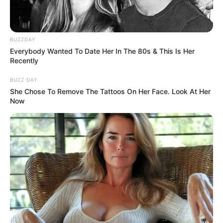
ΔΗΜΟΦΙΛΗ ΑΡΘΡΑ
BUZZDAY
Everybody Wanted To Date Her In The 80s & This Is Her
Recently
BUZZ DAY
She Chose To Remove The Tattoos On Her Face. Look At Her
Now
ΛΙΓΑ ΛΟΓΙΑ ΓΙΑ ΜΕΝΑ
Πέμπτη, 22 Οκτωβρίου 2020, 20:06
ΓΕΙΑ ΣΑΣ….ΚΑΛΩΣ ΗΛΘΑΤΕ ΣΤΗΝ ΙΣΤΟΣΕΛΙΔΑ...