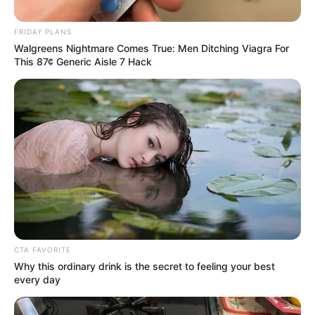
ΙΣΤΟΡΙΑ
ΡΟΗ ΤΩΝ ΑΡΘΡΩΝ
FRIDAY PLANS
Ο ήρωας πιλότος που έσωσε χιλιάδες
Walgreens Nightmare Comes True: Men Ditching Viagra For
This 87¢ Generic Aisle 7 Hack
ζωές
Ο ήρωας πιλότος που έσωσε χιλιάδες ζωές. Στο άρθρο
αυτό σας έχω μια ιστορία που αναδεικνύει τον ηρωισμό
ενός Έλληνα πιλότου ο οποίος κατάφερε να...
ΚΟΙΝΩΝΙΚΑ ΔΙΚΤΥΑ
FACEBOOK
ΑΡΈΣΕΙ
CTA FAVORITE
Why this ordinary drink is the secret to feeling your best
YOUTUBE
ΕΓΓΡΑΦΕΊΤΕ
every day
EMAIL
ΑΚΟΛΟΥΘΉΣΤΕ