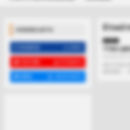
Ετικέ
ΚΟΙΝΩΝΙΚΑ ΔΙΚΤΥΑ
ΑΠΟΨΕΙΣ
FACEBOOK
ΑΡΈΣΕΙ
ΤΥΧΗ ΔΕΝ
Από
ΝΙΚΟΛΑΟΣ 
YOUTUBE
ΕΓΓΡΑΦΕΊΤΕ
ΣΑΣ ΤΟ ΕΧΩ Ξ
ΚΑΓΚΕΛΑ……… Μ
EMAIL
ΑΚΟΛΟΥΘΉΣΤΕ