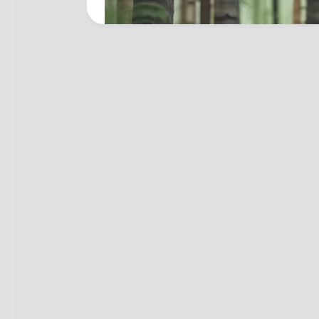
CTA LOVE
Why everything you thought you 
be wrong
BRAINBERRIES
Take A Look At Demi Moore's Mos
Iconic And Provocative Roles