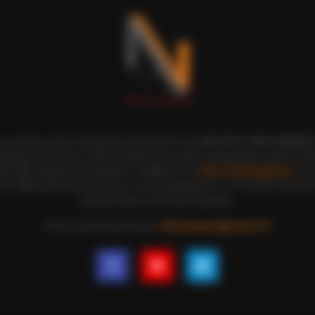
BRAINBERRIES
ou? Think Again
And They Did Show This
BRAIN
The
ι οι εικόνες είναι πνευματική ιδιοκτησία του ΝΙΚΟΛΑΟΣ ΑΝΑΞΙΜΑΝΔΡ
The
αδημοσίευση και η τροποποίησή τους χωρίς προηγούμενη γραπτή άδ
ξη κάθε νόμιμου δικαιώματος. Διαβάστε την
Πολιτική Απορρήτου
του 
ε, καθώς χρησιμοποιώντας το την αποδέχεστε. Ο ιστότοπος διατηρεί
τροποποιήσει τους όρους χρήσης.
Επικοινωνήστε μαζί μας:
nikolaosgeor@gmail.com
CTA FAVORITE
hat
Why this ordinary drink is the secret
to feeling your best every day