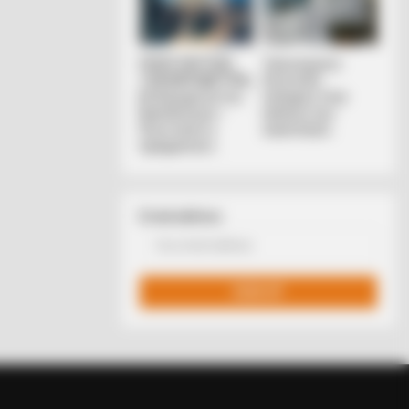
ΠΟΙΟΣ ΣΚΟΤΩΣΕ
Υγειονομικοί:
ΤΟΝ ΚΑΠΟΔΙΣΤΡΙΑ;;
Επιστολή-
[Η δολοφονία του
κόλαφος στην
Καποδίστρια –
επέτειο των
BERRIES
Ποιοι ήταν οι
αναστολών..
Incredible FIFA 2026 Facts You
πραγματικοί...
bably Missed
Email address: