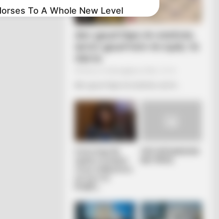
Horses To A Whole New Level
Δεν χρωστάμε σε κανέναν,
αυτοί χρωστούν σε εμάς τα
πάντα
Τρίτη, 6 Σεπτεμβρίου 2022, 12:14
Δεν χρωστάμε σε κανέναν, αυτοί...
Η επιστήμη θα
ΓΙΑΤΙ ΑΠΟΦΑΣΗΣΑ
πρέπει να ανήκει
ΝΑ ΓΡΑΨΩ
στους ανθρώπους
και όχι στο
Νταβός...