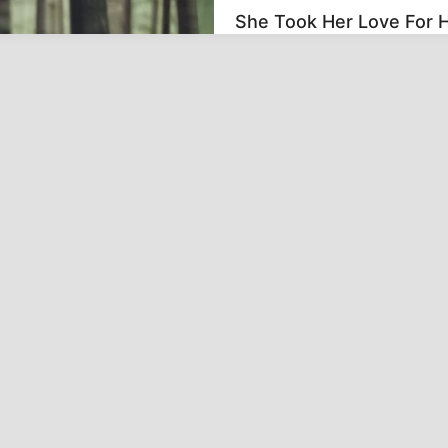
She Took Her Love For 
knew about water might
t