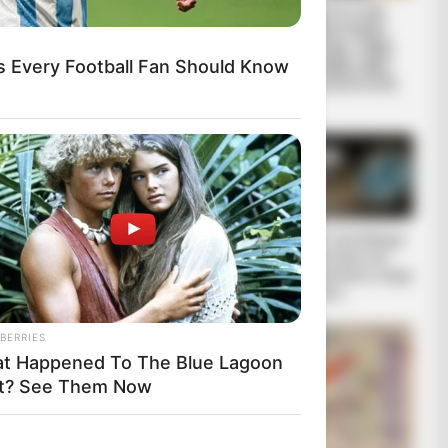
ΑΛΕΞΑΝΔΡΟΣ
ΕΙΜΑΣΤΕ ΣΤΗΝ
ΖΕΥΣ Ο ΑΡΧΗΓΟΣ
ΤΕΛΙΚΗ ΕΥΘΕΙΑ..
ΤΩΝ ΕΛ. Ο
ΕΙΝΑΙ ΕΔΩ.. ΕΙΝΑΙ
s Every Football Fan Should Know
ΑΠΟΛΥΤΟΣ
ΜΑΖΙ ΜΑΣ, ΜΑΣ
ΚΥΡΙΑΡΧΟΣ. ΕΙΝΑΙ
ΠΡΟΣΤΑΤΕΥΟΥΝ
ΕΔΩ, ΕΙΝΑΙ...
ΚΑΙ...
ΕΒΡΑΙΟΙ ΚΑΙ
Ο ΠΟΥ υπό έλεγχο:
ΕΠΑΝΑΣΤΑΣΕΙΣ….
παρατυπίες και
συγκρούσεις συμφ
ερόντων
BERRIES
t Happened To The Blue Lagoon
t? See Them Now