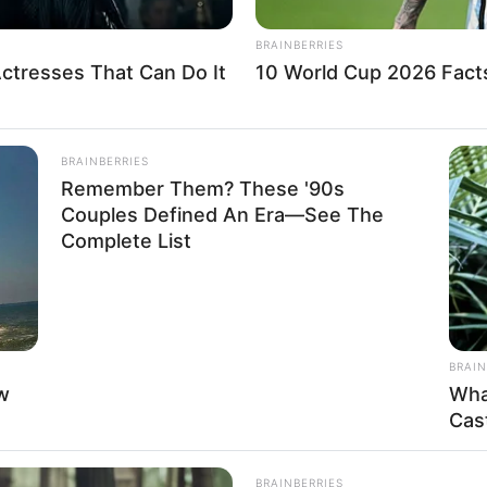
BRAINBERRIES
ctresses That Can Do It
10 World Cup 2026 Fact
BRAINBERRIES
Remember Them? These '90s
Couples Defined An Era—See The
Complete List
BRAIN
ow
Wha
Cas
BRAINBERRIES