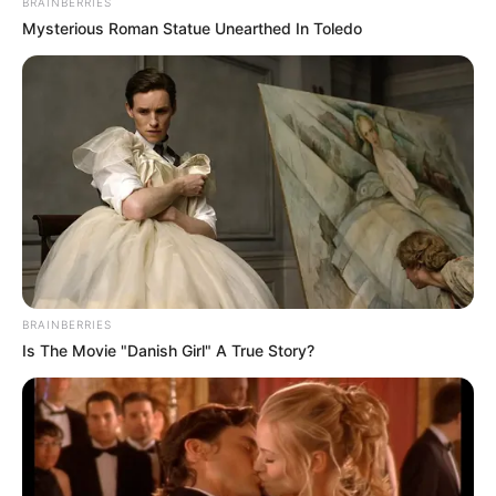
BRAINBERRIES
Mysterious Roman Statue Unearthed In Toledo
ΑΛΕΞΑΝΔΡΟΣ ΖΕΥΣ Ο
ΕΙΜΑΣΤΕ ΣΤΗΝ ΤΕΛΙΚΗ
ΑΡΧΗΓΟΣ ΤΩΝ ΕΛ. Ο
ΕΥΘΕΙΑ.. ΕΙΝΑΙ ΕΔΩ.. ΕΙΝΑΙ
ΑΠΟΛΥΤΟΣ ΚΥΡΙΑΡΧΟΣ.
ΜΑΖΙ ΜΑΣ, ΜΑΣ
ΕΙΝΑΙ ΕΔΩ, ΕΙΝΑΙ...
ΠΡΟΣΤΑΤΕΥΟΥΝ ΚΑΙ...
BRAINBERRIES
Is The Movie "Danish Girl" A True Story?
ΕΒΡΑΙΟΙ ΚΑΙ ΕΠΑΝΑΣΤΑΣΕΙΣ….
Ο ΠΟΥ υπό έλεγχο:
παρατυπίες και
συγκρούσεις συμφερόντων