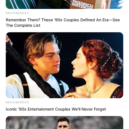
BRAINBERRIES
Remember Them? These '90s Couples Defined An Era—See
ΑΠΟΨΕΙΣ
ΙΣΤΟΡΙΑ
The Complete List
Ο ΠΡΑΓΜΑΤΙΚΟΣ ΕΧΘΡΟΣ ΕΙΝΑΙ ΜΕΣΑ
ΜΑΣ. ΕΙΝΑΙ ΚΟΜΜΑΤΙ ΑΠΟ ΤΟΝ
ΕΓΩΚΕΝΤΡΙΣΜΟ ΜΑΣ.
ΜΟΛΙΣ ΟΙ ΑΝΘΡΩΠΟΙ ΚΑΙ ΕΙΔΙΚΑ ΟΙ ΕΛΛΗΝΕΣ ΚΑΤΑΛΑΒΟΥΝ
ΠΟΙΟΣ ΠΡΑΓΜΑΤΙΚΑ ΕΙΝΑΙ Ο ΕΧΘΡΟΣ, ΤΟ ΣΟΚ ΠΟΥ ΘΑ
ΠΑΘΟΥΝ ΘΑ ΕΙΝΑΙ ΤΟΣΟ ΜΕΓΑΛΟ ΠΟΥ ΚΑΝΕΙΣ ΔΕΝ...
ΚΟΙΝΩΝΙΚΑ ΔΙΚΤΥΑ
BRAINBERRIES
Iconic '90s Entertainment Couples We'll Never Forget
FACEBOOK
ΑΡΈΣΕΙ
YOUTUBE
ΕΓΓΡΑΦΕΊΤΕ