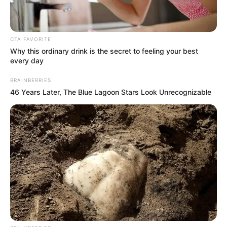
Πίσω στον Μεσαίωνα: Η ΕΕ
Οι ουκρανικές αντεπιθέσεις
χωρίς φθηνό ηλεκτρικό
και η ρωσική στρατηγική
ρεύμα, διολισθαίνει στη
που θυμίζει το Κουρσκ- Μια...
φτώχεια...
CTA FAVORITE
Why this ordinary drink is the secret to feeling your best
every day
BRAINBERRIES
46 Years Later, The Blue Lagoon Stars Look Unrecognizable
ΛΙΓΑ ΛΟΓΙΑ ΓΙΑ ΜΕΝΑ
Πέμπτη, 22 Οκτωβρίου 2020, 20:06
ΓΕΙΑ ΣΑΣ….ΚΑΛΩΣ ΗΛΘΑΤΕ ΣΤΗΝ ΙΣΤΟΣΕΛΙΔΑ...