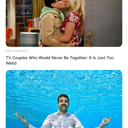
BRAINBERRIES
TV Couples Who Would Never Be Together: 9 Is Just Too
Weird