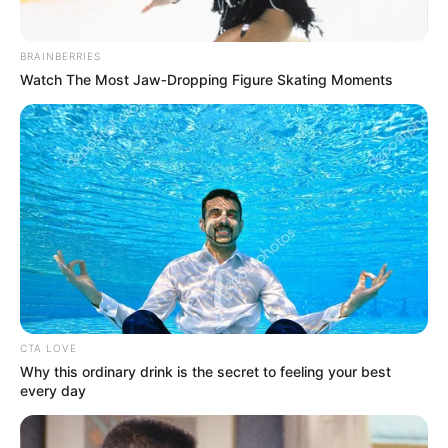
BRAINBERRIES
Watch The Most Jaw‑Dropping Figure Skating Moments
CTA LOVE
Όλα τα κείμενα και οι εικόνες είναι πνευματική ιδιοκτησία του
Why this ordinary drink is the secret to feeling your best
ΝΙΚΟΛΑΟΣ ΑΝΑΞΙΜΑΝΔΡΟΣ. Aπαγορεύεται η αναπαραγωγή, η
every day
αναδημοσίευση και η τροποποίησή τους χωρίς προηγούμενη
γραπτή άδεια του δημιουργού τους. Με επιφύλαξη κάθε νόμιμου
δικαιώματος. Διαβάστε την
Πολιτική Απορρήτου
του website πριν