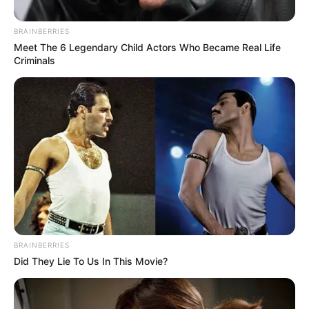
ΥΓΕΙΑ
BRAINBERRIES
Περί mRNA …
Meet The 6 Legendary Child Actors Who Became Real Life
Criminals
Περί mRNA … ευτυχώς όχι μόνο υπάρχει φως στο τούνελ
αλλά και η έξοδος από αυτό στο φως της Αλήθειας και μιας
ελεύθερης ζωής δίχως...
ΚΟΙΝΩΝΙΚΑ ΔΙΚΤΥΑ
FACEBOOK
ΑΡΈΣΕΙ
BRAINBERRIES
YOUTUBE
ΕΓΓΡΑΦΕΊΤΕ
Did They Lie To Us In This Movie?
EMAIL
ΑΚΟΛΟΥΘΉΣΤΕ