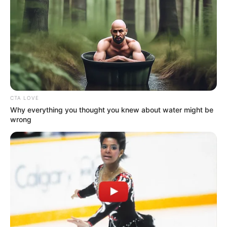
Από το 1867 ξέρουν ότι η
Η Moderna μηνύει τους
Ελλάδα έχει πολύ πετρέλαιο
αντιπάλους της της Big
σύμφωνα με...
Pharma για τις
πατέντες εμβολίων
CTA LOVE
Why everything you thought you knew about water might be
wrong
Η omertà της Covid
Ο Υπόγειος Πόλεμος είναι
γεγονός.. Το κυνήγι είναι σε
εξέλιξη
Email address: