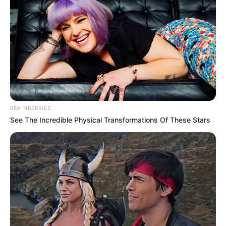
Βρέθηκε υδάτινος
Πως οι αξιωματούχοι της
εξωπλανήτης – Είναι
δημόσιας υγείας κατάντησαν
καλυμμένος από έναν βαθύ
«διεστραμμένοι» και «ηθικά
ωκεανό
κατακριτέοι»
BRAINBERRIES
See The Incredible Physical Transformations Of These Stars
Το χρονικό της συγκάλυψης
Η Ρωσία κινητοποίησε το
του κατασκευασμένου σε
πυρηνικό υποβρύχιο «K-329
εργαστήριο ιού COVID-19
Belgorod» για να δοκιμάσει
την...