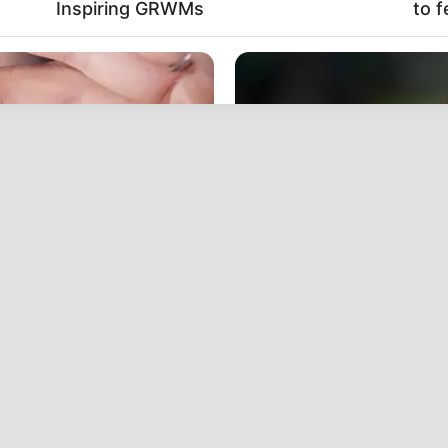
Inspiring GRWMs
to f
BRAINBERRIES
bidden By The Bible
Will You Survive? 10 Th