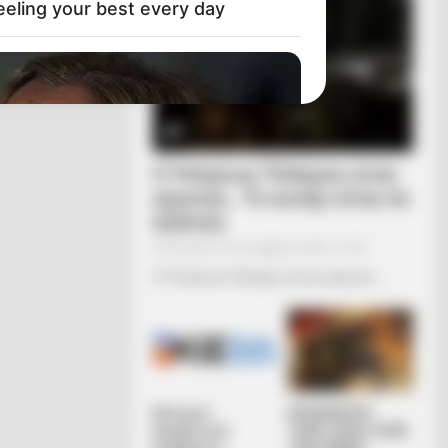
eeling your best every day
Ο Υπόγειος Πόλεμος είναι
γεγονός.. Το κυνήγι είναι σε
εξέλιξη
Τετάρτη, 5 Οκτωβρίου 2022, 21:39
Ο Υπόγειος Πόλεμος είναι γεγονός.....
ings To Keep In Your Emergency Kit
Κεντρικό
ΑΠΟΚΑΛΥΨΗ
Ισραηλιτικό
ΤΩΡΑ. ΗΡΘΕ Η ΩΡΑ