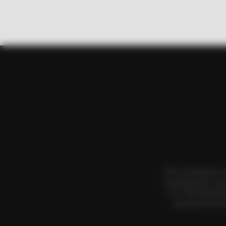
BRAINBERRIES
Disney Princesses: Which Live-Act
Prefer?
Όλα τα κείμενα κα
αναπαραγωγή, η αν
τους. Με επιφύλα
χρησιμοποιήσετ
BRAINBERRIES