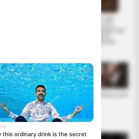
ΕΠΙΚΟΙΝΩΝΙΑ
Από το 1867
ΑΝΩΘΕΝ. ΠΩΣ
ξέρουν ότι η
ΓΙΝΕΤΑΙ. ΟΔΗΓΙΕΣ
Ελλάδα έχει πολύ
ΓΙΑ ΑΡΧΑΡΙΟΥΣ
πετρέλαιο
ΑΛΛΑ ΚΑΙ
σύμφωνα με...
ΣΥΜΒΟΥΛΕΣ ΓΙΑ
ΠΡΟΧΩΡΗΜΕΝΟΥΣ.
Η Moderna μηνύει
Η omertà της Covid
τους αντιπάλους
της της Big
Pharma για τις
πατέντες εμβολίω
ν
LOVE
this ordinary drink is the secret