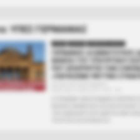
τα: ΥΠΕΣ ΓΕΡΜΑΝΙΑΣ
ΔΙΕΘΝΗ
ΠΟΛΙΤΙΚΗ
ΣΗΜΑΝΤΙΚΕΣ ΕΙΔΗΣΕΙΣ
ΓΕΡΜΑΝΟΣ ΑΞΙΩΜΑΤΟΥΧΟΣ Δ
ΕΚΘΕΣΗ ΤΟΥ ΥΠΟΥΡΓΕΙΟΥ ΕΣ
ΠΟΥ ΑΠΟΡΡΙΠΤΕΙ ΤΗΝ CORON
«ΠΑΓΚΟΣΜΙΟ ΨΕΥΤΙΚΟ ΣΥΝΑ
Από
ΝΙΚΟΛΑΟΣ ΑΝΑΞΙΜΑΝΔΡΟΣ
Δευτέρα, 31 Μαΐου 2021, 22:46
0
Η ΓΕΡΜΑΝΙΚΗ ΟΜΟΣΠΟΝΔΙΑΚΗ ΚΥΒΕΡΝΗΣΗ 
ΜΑΖΙΚΗΣ ΕΝΗΜΕΡΩΣΗΣ ΑΣΧΟΛΟΥΝΤΑΙ ΜΕ 
ΤΩΝ ΖΗΜΙΩΝ ΜΕΤΑ ΑΠΟ ΔΙΑΡΡΟΗ ΜΙΑΣ ΕΚΘ
ΥΠΟΥΡΓΕΙΟ ΕΣΩΤΕΡΙΚΩΝ ΠΟΥ...