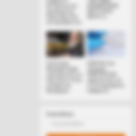
Συμβούλιο:
ΤΩΝ ΓΗΙΝΩΝ
Αντιδρά για την
ΑΠΟΚΑΛΥΨΕΩΝ
προαγωγή της
ΛΕΠΤΟ ΠΡΟΣ
Παγουτέλη στην
ΛΕΠΤΟ. Ο...
αντιπροεδρία του...
AVORITE
this ordinary drink is the secret
Συνέντευξη
ΕΠΕΙΓΟΝ: Στην
eeling your best every day
Alexander Dugin
απόφαση
σχολιάζοντας τον
ΑΠΑΓΟΡΕΥΣΗΣ
λόγο Πούτιν: Είναι
rapid test από τον
η έναρξη της
Ε.Ο.Φ αναγράφεται
Νικηφόρας...
καθαρά ότι...
Email address: