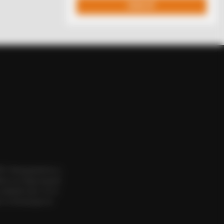
ere Completely Preventable — Find
ΟΣ. Aπαγορεύεται η
εια του δημιουργού
website πριν να το
 το δικαίωμα να
BERRIES