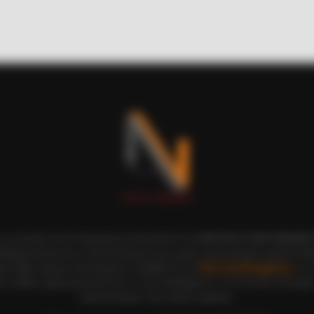
BRAINBERRIES
ion Version Do You
10 Epic Failures That W
Out
ι οι εικόνες είναι πνευματική ιδιοκτησία του ΝΙΚΟΛΑΟΣ ΑΝΑΞΙΜΑΝΔΡ
αδημοσίευση και η τροποποίησή τους χωρίς προηγούμενη γραπτή άδ
ξη κάθε νόμιμου δικαιώματος. Διαβάστε την
Πολιτική Απορρήτου
του 
ε, καθώς χρησιμοποιώντας το την αποδέχεστε. Ο ιστότοπος διατηρεί
τροποποιήσει τους όρους χρήσης.
CTA LOVE
BRAIN