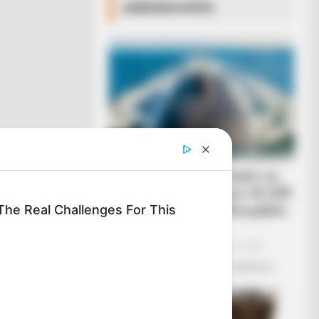
ΔΗΜΟΦΙΛΗ ΑΡΘΡΑ
Η Ρωσία κινητοποίησε το
πυρηνικό υποβρύχιο «K-329
Belgorod» για να δοκιμάσει
he Real Challenges For This
την...
Δευτέρα, 3 Οκτωβρίου 2022, 12:38
Η Ρωσία κινητοποίησε το πυρηνικό...