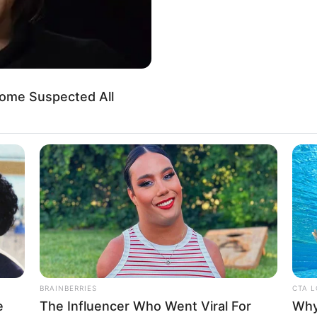
Some Suspected All
BRAINBERRIES
CTA 
e
The Influencer Who Went Viral For
Why 