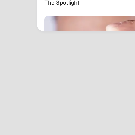
The Spotlight
BRAINBERRIES
Discover 15 Surprising Things For