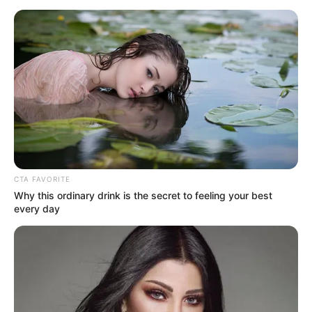
Ανοιχτή επιστολή προς τον Πρόεδρο...
ΑΠΟ ΣΗΜΕΡΑ ΤΙΠΟΤΑ ΔΕΝ
Το Κογκρέσο υπονοεί ότι τα
ΕΙΝΑΙ ΙΔΙΟ. ΕΝΕΡΓΟΠΟΙΗΣΗ
UFO δεν έχουν ανθρώπινη
ΙΧΩΡ. ΤΑ ΣΗΜΑΔΙΑ ΕΜΦΑΝΗ,
προέλευση
Η...
CTA FAVORITE
Why this ordinary drink is the secret to feeling your best
every day
Το πετσόκομα των “Ellinika
Ο «Μαύρος Ιππότης» ο
Hoaxes!”
εξωγήινος δορυφόρος σε
τροχιά γύρω από τη Γη...