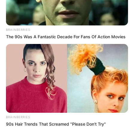
BRAINBERRIES
The 90s Was A Fantastic Decade For Fans Of Action Movies
Όλα τα κείμενα και οι εικόνες είναι πνευματική ιδιοκτησία του
ΝΙΚΟΛΑΟΣ ΑΝΑΞΙΜΑΝΔΡΟΣ. Aπαγορεύεται η αναπαραγωγή, η
BRAINBERRIES
αναδημοσίευση και η τροποποίησή τους χωρίς προηγούμενη
90s Hair Trends That Screamed "Please Don't Try"
γραπτή άδεια του δημιουργού τους. Με επιφύλαξη κάθε νόμιμου
δικαιώματος. Διαβάστε την
Πολιτική Απορρήτου
του website πριν