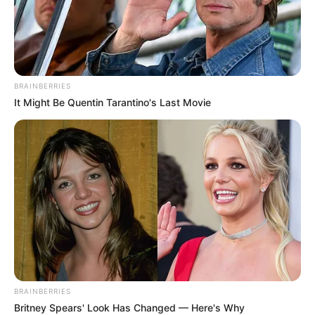
ΔΗΜΟΦΙΛΗ ΑΡΘΡΑ
BRAINBERRIES
It Might Be Quentin Tarantino's Last Movie
Ανοιχτή επιστολή προς τον Πρόεδρο της
Τουρκικής Δημοκρατίας Ρ. Τ. Ερντογάν
BRAINBERRIES
Κυριακή, 2 Οκτωβρίου 2022, 11:20
Britney Spears' Look Has Changed — Here's Why