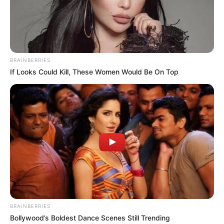
BRAINBERRIES
If Looks Could Kill, These Women Would Be On Top
Ο Βαρθολομαίος μας δείχνει ότι η ίδια η
εκκλησία είναι με τον...
Τρίτη, 4 Οκτωβρίου 2022, 11:11
Ο Βαρθολομαίος μας δείχνει ότι...
BRAINBERRIES
Bollywood’s Boldest Dance Scenes Still Trending