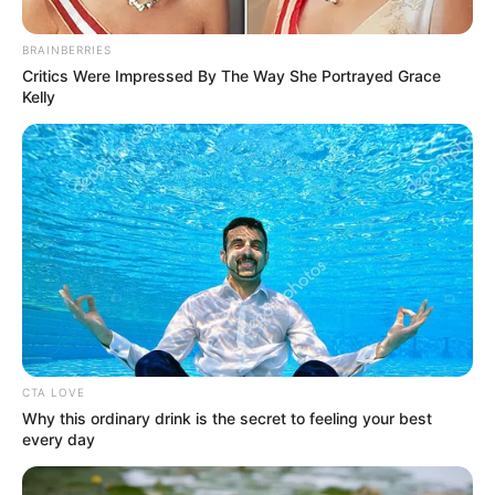
ΠΟΛΙΤΙΚΗ
BRAINBERRIES
Επέκταση των ελληνικών χωρικών
Critics Were Impressed By The Way She Portrayed Grace
Kelly
υδάτων στα 12 ναυτικά μίλια
Επέκταση των ελληνικών χωρικών υδάτων στα 12 ναυτικά
μίλια.. της Ελένης Σαββάκη, Ομότιμης Καθηγήτριας Ιατρικής
Πανεπιστημίου Κρήτης, μέλους του ΙΗΑ. Πώς θα έπρεπε να
κινηθεί η...
ΚΟΙΝΩΝΙΚΑ ΔΙΚΤΥΑ
CTA LOVE
FACEBOOK
ΑΡΈΣΕΙ
Why this ordinary drink is the secret to feeling your best
every day
YOUTUBE
ΕΓΓΡΑΦΕΊΤΕ