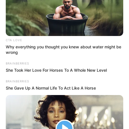
CTA LOVE
Why everything you thought you knew about water might be
wrong
BRAINBERRIES
Κυβέρνηση των «ψεκασμένων» με ψέματα
She Took Her Love For Horses To A Whole New Level
και γελοιότητες!
BRAINBERRIES
Τρίτη, 6 Σεπτεμβρίου 2022, 0:29
She Gave Up A Normal Life To Act Like A Horse
Κυβέρνηση των «ψεκασμένων» με ψέματα...