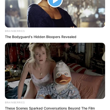
Βρέθηκε υδάτινος
Πως οι αξιωματούχοι της
εξωπλανήτης – Είναι
δημόσιας υγείας κατάντησαν
καλυμμένος από έναν βαθύ
«διεστραμμένοι» και «ηθικά
ωκεανό
κατακριτέοι»
BRAINBERRIES
The Bodyguard's Hidden Bloopers Revealed
Το χρονικό της συγκάλυψης
Η Ρωσία κινητοποίησε το
του κατασκευασμένου σε
πυρηνικό υποβρύχιο «K-329
εργαστήριο ιού COVID-19
Belgorod» για να δοκιμάσει
την...
Email address:
BRAINBERRIES
These Scenes Sparked Conversations Beyond The Film