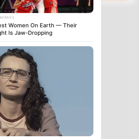
σφέρει μια
 με τους
BERRIES
lest Women On Earth — Their
ght Is Jaw-Dropping
 ο τρίτος
ε ταχύτητα