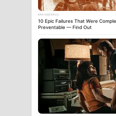
Το αντικ
σπάνια ε
διαστρικ
BRAINBERRIES
10 Epic Failures That Were Comple
Preventable — Find Out
Ένα διαστρικ
επιβεβαιωμέν