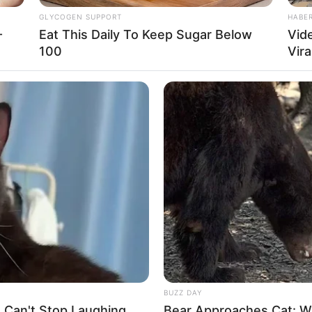
GLYCOGEN SUPPORT
HABE
-
Eat This Daily To Keep Sugar Below
Vid
100
Vira
BUZZ DAY
e Can't Stop Laughing
Bear Approaches Cat: W