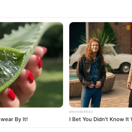
BRAINBERRIES
wear By It!
I Bet You Didn't Know It