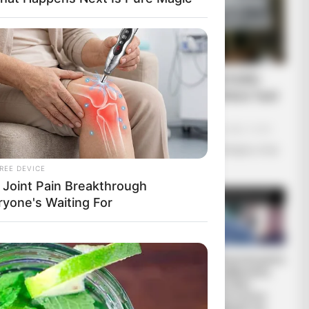
Υγειονομικοί: Επιστολή-
κόλαφος στην επέτειο των
αναστολών..
Παρασκευή, 2 Σεπτεμβρίου 2022, 15:39
Υγειονομικοί: Επιστολή-κόλαφος στην
ου τρέχει
επέτειο των...
REE DEVICE
 Joint Pain Breakthrough
ryone's Waiting For
REINER FUELLMICH
Η Εκδικητική μανία
ΓΙΑ ΤΗΝ
της κυβέρνησης
ΝΥΡΕΜΒΕΡΓΗ 2:
Μητσοτάκη
«ΣΕ 2 ΕΩΣ 3
εναντίον αυτού