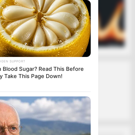
ασφαλίζει ότι
 σε εσάς.
ας το κουμπί
OGEN SUPPORT
h Blood Sugar? Read This Before
τον
y Take This Page Down!