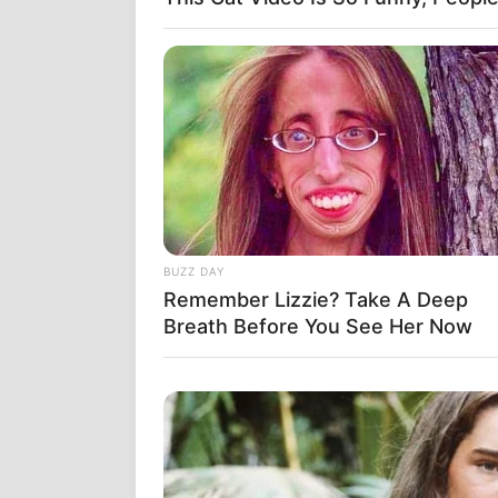
Αστροφυσικό
προς τον Ήλ
BUZZ DAY
Remember Lizzie? Take A Deep
Breath Before You See Her Now