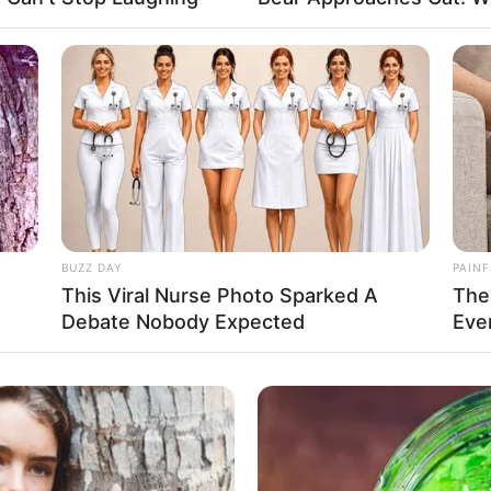
ς υποδηλώνει ότι το μυστηριώδες διαστρικό αντικείμενο π
ιο θα μπορούσε να είναι Εξωγήινο διαστημόπλοιο
…
BUZZ DAY
PAINF
This Viral Nurse Photo Sparked A
The
Debate Nobody Expected
Eve