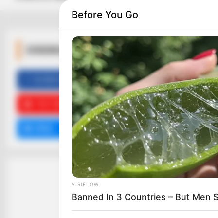
Before You Go
ΚΟΙΝΩΝΙΚΑ ΔΙΚΤΥΑ
FACEBOOK
ΑΡΈΣΕΙ
YOUTUBE
ΕΓΓΡΑΦΕΊΤΕ
EMAIL
ΑΚΟΛΟΥΘΉΣΤΕ
VIRIFLOW
Banned In 3 Countries – But Men S