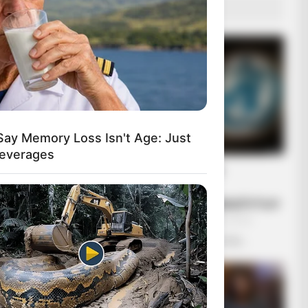
ΔΗΜΟΦΙΛΗ ΑΡΘΡΑ
Say Memory Loss Isn't Age: Just
Beverages
Ο ΠΟΥ υπό έλεγχο:
παρατυπίες και
συγκρούσεις συμφερόντων
Κυριακή, 2 Οκτωβρίου 2022, 12:14
Ο ΠΟΥ υπό έλεγχο: παρατυπίες...