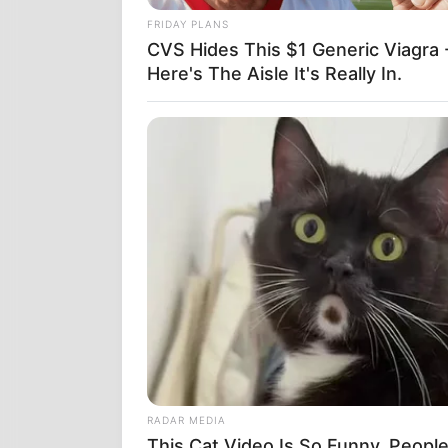
FRIDAY PLANS
CVS Hides This $1 Generic Viagra 
Here's The Aisle It's Really In.
RADAR MEDIA
This Cat Video Is So Funny, Peopl