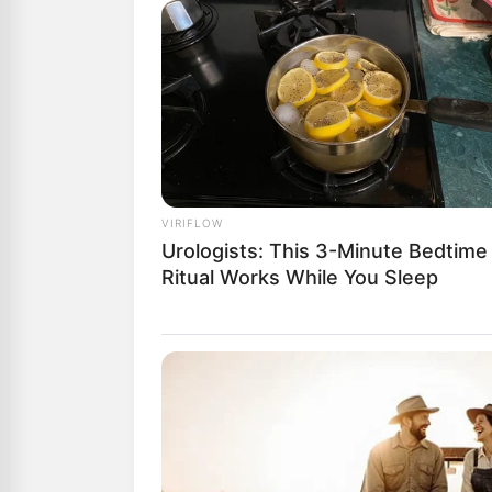
Αγαπητοί αναγ
μπορούμε να δ
Υποστήριξέ μα
“DONATE” παρα
GR950110488
VIRIFLOW
ΥΠΕΡΒΑΤΙΚΟ
Urologists: This 3-Minute Bedtime
Εξωγήι
Ritual Works While You Sleep
Ήλιο;;;
Από
ΝΙΚΟΛΑΟΣ 