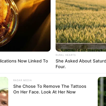
ΒΑΙΝΕΙ Ο ΚΟΣΜΟΣ ΟΤΙ ΚΑΤΙ ΓΙΝΕΤΑΙ ΕΚΕΙ ΜΕΣΑ…… ΤΟ ΚΑΤΑΛΑΒΑΙ
 ΤΟ ΔΕΙ……… ΚΑΙ ΜΙΑ ΩΡΑΙΑ ΠΡΩΙΑ, ΑΥΤΟ ΤΟ ΜΑΓΑΖΙ ΕΙΝΑΙ ΕΤΟΙΜ
Ι ΑΝΑΔΕΙΚΝΥΕΤΑΙ ΜΕ ΟΛΗ ΤΟΥ ΤΗΝ ΜΕΓΑΛΟΠΡΕΠΕΙΑ ΣΤΟΝ ΚΟΣ
ΗΣΕΙ…….
RURAL HEARTS
dications Now Linked To
She Asked About Saturda
Four.
RADAR MEDIA
She Chose To Remove The Tattoos
On Her Face. Look At Her Now
 ΕΖΗΣΑΝ ΤΟ ΠΑΛΙΟ ΜΑΓΑΖΙ ΚΑΙ ΞΑΦΝΙΚΑ ΑΝΤΙΚΡΥΣΑΝ ΤΟ ΝΕΟ Κ