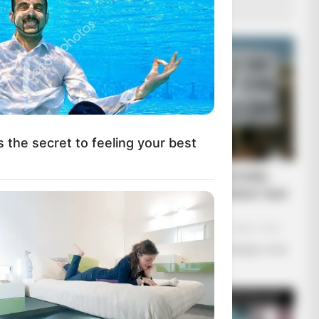
ΔΗΜΟΦΙΛΗ ΑΡΘΡΑ
s the secret to feeling your best
Υγειονομικοί: Επιστολή-
κόλαφος στην επέτειο των
αναστολών..
Παρασκευή, 2 Σεπτεμβρίου 2022, 15:39
Υγειονομικοί: Επιστολή-κόλαφος στην
επέτειο των...