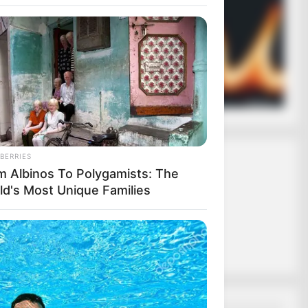
ασφαλίζει ότι
 σε εσάς.
ας το κουμπί
BERRIES
m Albinos To Polygamists: The
ld's Most Unique Families