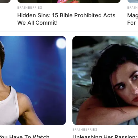
BRAINBERRIES
BRAIN
Hidden Sins: 15 Bible Prohibited Acts
Mag
We All Commit!
For 
ΓΙΝΟΝΤΑΙ ΣΠΟΥΔΑΙΑ ΠΡΑΓΜΑΤΑ ΑΠΟ ΣΠΟΥΔΑΙΟΥΣ
ΑΝΘΡΩΠΟΥΣ
ΩΠΟΙ ΑΝΑΡΩΤΙΟΥΝΤΑΙ ΠΛΕΟΝ ΤΙ ΕΙΝΑΙ ΑΥΤΟ ΠΟΥ ΓΙΝΕΤΑΙ ΣΤΙΣ 
Ι ΔΕΝ ΜΠΟΡΟΥΝ ΝΑ ΤΟ ΒΙΩΣΟΥΝ ΣΤΗΝ ΚΑΘΗΜΕΡΙΝΟΤΗΤΑ ΤΟΥΣ…..
 ΝΑ ΚΑΤΑΝΟΗΣΟΥΝ ΚΑΠΟΙΑ ΔΕΔΟΜΕΝΑ, ΑΥΤΑ ΔΕΝ ΑΠΟΔΕΙΚΝΥΟ
ΠΛΟΥ ΚΟΣΜΟΥ……. ΓΙΑΤΙ ΦΑΙΝΕΤΑΙ ΜΟΝΟ ΤΟ ΚΑΚΟ……ΟΜΩΣ ΓΙΝΟΝ
ΡΑΓΜΑΤΑ………
BRAINBERRIES
 You Have To Watch
Unleashing Her Passion: