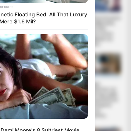
BERRIES
netic Floating Bed: All That Luxury
REINER FUELLMICH
Η Εκδικητική μανία
Mere $1.6 Mil?
ΓΙΑ ΤΗΝ
της κυβέρνησης
ΝΥΡΕΜΒΕΡΓΗ 2:
Μητσοτάκη
«ΣΕ 2 ΕΩΣ 3
εναντίον αυτού
ΕΒΔΟΜΑΔΕΣ, ΘΑ...
που έβγαλε την
αλήθεια...
ΜΕΡΕΣ
 ΓΙΑΤΙ ΕΝΩ
ΝΤΑΙ ΣΤΑ
ΗΠΑ: Ο
Ο Τραμπ
Αμερικανικός
αποκαλύπτει τον
ΤΑΙ
Ερυθρός Σταυρός
μεγαλύτερο φόβο
πιάστηκε να
του, προειδοποιεί
αναμειγνύει αίμα
«Βρισκόμαστε
εμβολιασμένων με
στην πιο
αίμα...
επικίνδυνη...
 Demi Moore's 8 Sultriest Movie