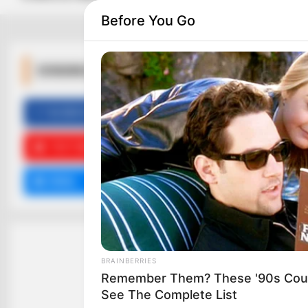
Before You Go
ΚΟΙΝΩΝΙΚΑ ΔΙΚΤΥΑ
FACEBOOK
ΑΡΈΣΕΙ
YOUTUBE
ΕΓΓΡΑΦΕΊΤΕ
EMAIL
ΑΚΟΛΟΥΘΉΣΤΕ
BRAINBERRIES
Remember Them? These '90s Coup
See The Complete List