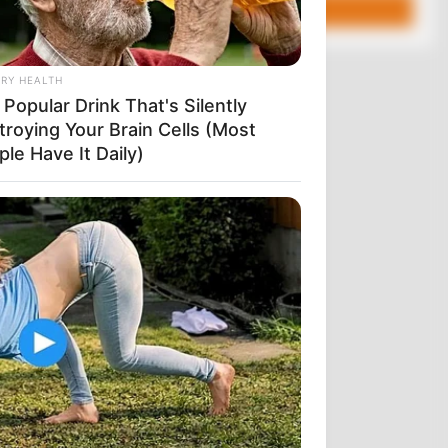
…… ΤΟ ΕΙΔΑΝ
ΤΑ ΑΠΟ
RY HEALTH
Υ ΤΑ ΜΑΤΙΑ
Popular Drink That's Silently
……
troying Your Brain Cells (Most
ΜΕ;;;;; ΟΤΑΝ
le Have It Daily)
ΤΙΚΡΥΣΟΥΜΕ
ΡΕΙ ΝΑ ΓΙΝΕΙ
ΝΑΖΩ……
 ΤΗΝ
……..
ΥΝ ΤΟ ΤΕΛΙΚΟ