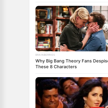
Αγαπητοί αναγ
μπορούμε να δ
Υποστήριξέ μα
“DONATE” παρα
GR950110488
ΑΠΟΨΕΙΣ
ΓΙΝΟΝ
BRAINBERRIES
Why Big Bang Theory Fans Despis
ΣΠΟΥΔ
These 8 Characters
Από
ΝΙΚΟΛΑΟΣ 