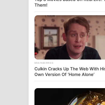
Them!
ΟΛΟΙ ΣΑΣ ΣΙ
ΕΙΝΑΙ ΔΙΚΟ 
ΠΟΥ ΑΝΑΚΑΙΝ
BRAINBERRIES
ΛΕΙΤΟΥΡΓΙΚΟ
Culkin Cracks Up The Web With Hi
Own Version Of ‘Home Alone’
ΤΙ ΣΥΜΒΑΙΝΕΙ
ΓΙΝΕΤΑΙ ΕΙΝ
ΕΡΓΑΣΙΕΣ ΠΟ
ΑΥΤΟ ΠΟΥ ΒΛ
ΦΑΝΤΑΣΤΕΙ Π