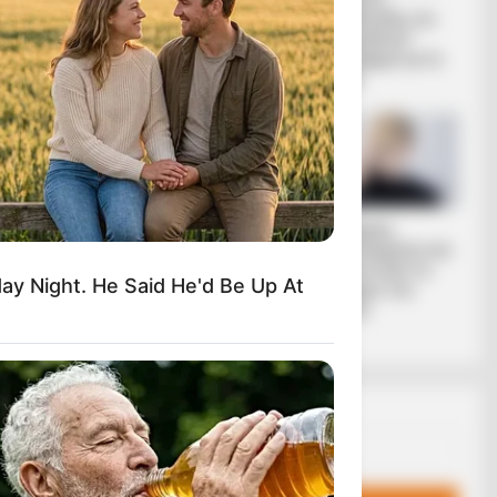
υποκλοπές στην
καταδικάζει τον
ΝΕΙ, ΧΩΡΙΣ
Ελλάδα – “Η...
“γκεμπελικό”
Ο….. ΠΕΦΤΕΙ
συναγερμό για το
κλίμα
ΜΟ, ΕΤΟΙΜΟ
ΑΙΤΗΜΑ
Αφαίρεση
ΑΠΑΓΟΡΕΥΣΗΣ
εμφυτεύματος και
ΣΤΗΝ ΔΕΗ Α.Ε ΝΑ
βιοτσιπ από τις
y Night. He Said He'd Be Up At
ΠΡΟΒΕΙ ΣΕ
δυνάμεις του
ΔΙΑΚΟΠΗ
φωτός
ΗΛΕΚΤΡΟΔΟΤΗΣΗΣ
Email address:
ΑΙ ΠΙΟ