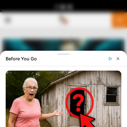
Facebook
Youtube
Telegram
PRIMARY
MENU
Before You Go