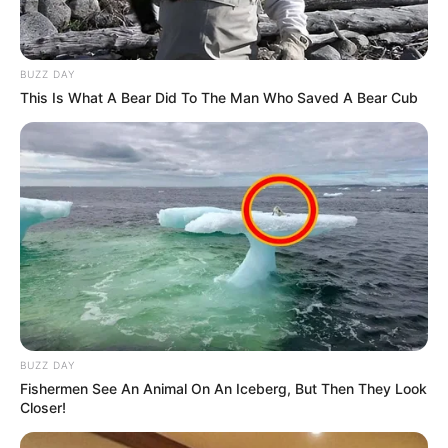
BUZZ DAY
This Is What A Bear Did To The Man Who Saved A Bear Cub
BUZZ DAY
Fishermen See An Animal On An Iceberg, But Then They Look
Closer!