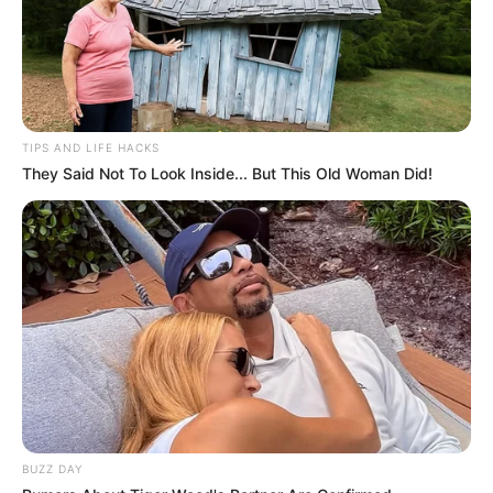
PIC.TWITTER.COM/ZMDLIW4ZYS
— DNI TULSI GABBARD
(@DNIGABBARD)
JUNE 19, 2026
TIPS AND LIFE HACKS
They Said Not To Look Inside... But This Old Woman Did!
ΣΤΗΡΙΞΤΕ ΤΗΝ ΠΡΟΣΠΑΘΕΙΑ ΜΑΣ.. ΜΗΝ
ΑΦΗΣΕΤΕ ΝΑ ΚΛΕΙΣΕΙ ΑΥΤΟ ΤΟ ΙΣΤΟΛΟΓΙΟ…
ΒΟΗΘΕΙΣΤΕ ΜΑΣ ΚΑΝΟΝΤΑΣ ΜΙΑ
ΔΩΡΕΑ
..
ΠΑΤΗΣΤΕ ΤΟ ΚΟΥΜΠΙ “DONATE”
ΠΑΡΑΚΑΤΩ
(απλά εδώ να τονίσω ότι για να
προχωρήσει η διαδικασία με το DONATE, ΔΕΝ
πρέπει να τσεκάρετε το κουτί που σας ζητάει να
διατηρήσει τα στοιχεία σας)…
ΕΑΝ ΚΑΠΟΙΟΙ ΔΕΝ
ΘΕΛΕΤΕ ΝΑ ΔΩΣΕΤΕ ΣΤΟΙΧΕΙΑ ΤΗΣ ΚΑΡΤΑΣ
ΣΑΣ ΣΤΟ ΔΙΑΔΙΚΤΥΟ, Η ΑΠΛΑ ΔΕΝ ΤΑ
ΚΑΤΑΦΕΡΝΕΤΕ ΜΕ ΑΥΤΑ, ΜΠΟΡΕΙΤΕ ΝΑ ΜΟΥ
BUZZ DAY
ΚΑΤΑΘΕΣΕΤΕ ΣΕ ΛΟΓΑΡΙΑΣΜΟ ΣΤΗΝ ΕΘΝΙΚΗ