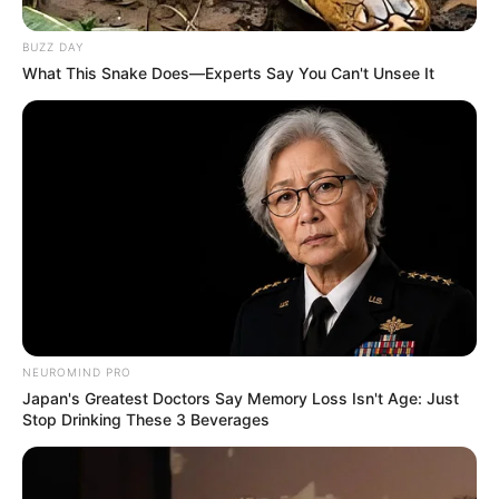
BUZZ DAY
What This Snake Does—Experts Say You Can't Unsee It
NEUROMIND PRO
Japan's Greatest Doctors Say Memory Loss Isn't Age: Just
Stop Drinking These 3 Beverages