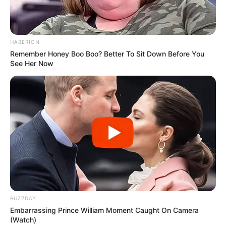
HABERION
Remember Honey Boo Boo? Better To Sit Down Before You
See Her Now
Αναφορά στο Κογκρέσο
Επιπλέον, ισχυρίζεται ότι ο
Φάουτσι
είπε
ψέματα
στο
Κογκρέσο το 2024 ενώ βρισκόταν υπό όρκο, καλώντας
το κοινό να ενημερωθεί,
όπως
χαρακτηριστικά
αναφέρει, για «
την αλήθεια
»
όπως την αντιλαμβάνεται η ίδια μέσα από τα εν λόγω
BUZZDAY
στοιχεία.
Embarrassing Prince William Moment Caught On Camera
(Watch)