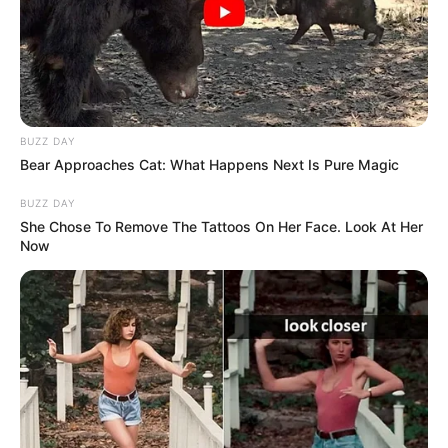
BUZZ DAY
Bear Approaches Cat: What Happens Next Is Pure Magic
BUZZ DAY
She Chose To Remove The Tattoos On Her Face. Look At Her
Now
Σύμφωνα με ανάρτηση – βίντεο της
Τούλσι
Γκάμπαρντ
,
την τελευταία ημέρα της θητείας της ως Διευθύντριας
των Εθνικών Πληροφοριών, δόθηκαν στη δημοσιότητα