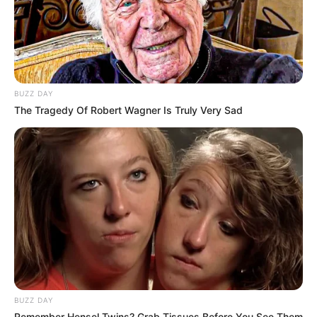
FACEBOOK
ΑΡΈΣΕΙ
YOUTUBE
ΕΓΓΡΑΦΕΊΤΕ
BUZZ DAY
The Tragedy Of Robert Wagner Is Truly Very Sad
EMAIL
ΑΚΟΛΟΥΘΉΣΤΕ
BUZZ DAY
Remember Hensel Twins? Grab Tissues Before You See Them