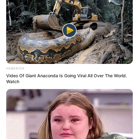
έρευνα
Στο μήνυμα της, η Γκάμπαρντ κάνει λόγο
για
απόπειρες
συγκάλυψης
των ενεργειών που
περιγράφει, καθώς και για προσπάθεια
απόκρυψης
της
προέλευσης του ιού. Οι αναφορές αυτές, όπως
σημειώνει,
βασίζονται
σε έγγραφα που η ίδια έδωσε
στη δημοσιότητα.
HABERION
Video Of Giant Anaconda Is Going Viral All Over The World.
Watch