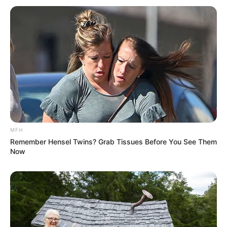
Η ανάρτηση της
TODAY, ON MY FINAL DAY AS
DIRECTOR OF NATIONAL
INTELLIGENCE, I’M RELEASING
NEVER-BEFORE-SEEN
COMMUNICATIONS AND
DOCUMENTS EXPOSING
MFH
HOW DR. FAUCI PROVIDED
Remember Hensel Twins? Grab Tissues Before You See Them
MILLIONS IN US TAXPAYER
Now
DOLLARS TO FUND DANGEROUS
GAIN-OF-FUNCTION RESEARCH AT
THE WUHAN LAB, WORKED
WITH POLITICIZED ELEMENTS…