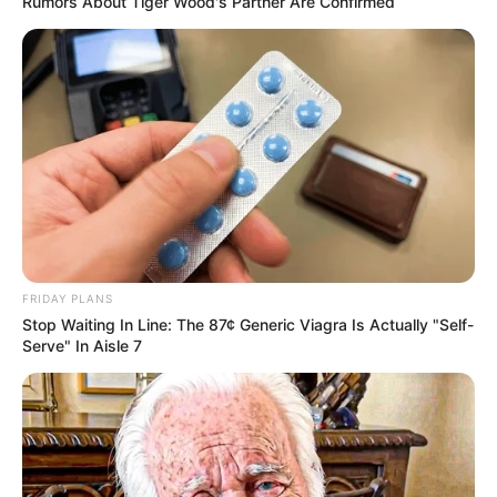
Rumors About Tiger Wood's Partner Are Confirmed
ΜΕ IBAN GR9501104880000048834149733
(ΣΤΟ ΟΝΟΜΑ ΕΥΤΥΧΙΑ ΝΙΚΑ) ΓΡΑΦΟΝΤΑΣ ΩΣ
ΔΙΚΑΙΟΛΟΓΙΑ “ΔΩΡΕΑ” ΚΑΙ ΑΝ ΘΕΛΕΤΕ ΚΑΙ ΤΟ
ΟΝΟΜΑ ΣΑΣ ΓΙΑ ΝΑ ΜΠΟΡΩ ΝΑ ΞΕΡΩ ΠΟΙΟΙ ΜΕ
ΒΟΗΘΑΤΕ
ΥΠΟΣΤΗΡΙΞΤΕ ΤΟΝ ΑΓΩΝΑ ΜΑΣ
FRIDAY PLANS
Stop Waiting In Line: The 87¢ Generic Viagra Is Actually "Self-
Serve" In Aisle 7
Επισκεφτείτε
το κανάλι μου στο youtube
αν
ψάχνετε πραγματικά να βρείτε την αλήθεια… Η
Ενημέρωση που δεν θα ακούσετε ποτέ από τα
κυρίαρχα ΜΜΕ… Υποστηρίξτε αυτόν τον αγώνα με
την εγγραφή, τα κόσμια σχόλια και τα λάικ σας…