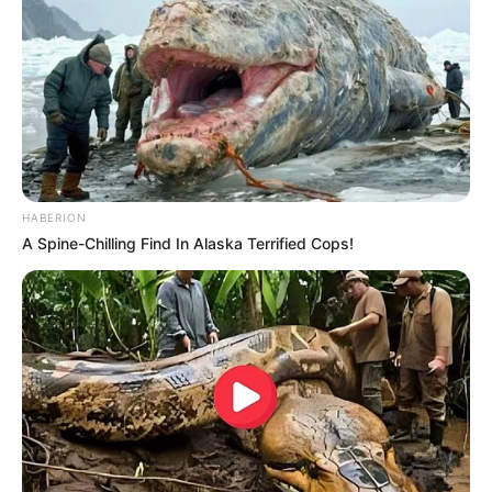
HABERION
A Spine-Chilling Find In Alaska Terrified Cops!