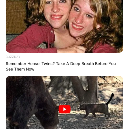
BUZZDAY
Remember Hensel Twins? Take A Deep Breath Before You
See Them Now
LNG ΣΤΟΝ ΠΑΓΑΣΗΤΙΚΟ: “ΣΕ ΠΕΡΙΠΤΩΣΗ ΕΚΡΗΞΗΣ ΘΑ
ΠΕΘΑΝΕΙ ΤΟ 50% ΤΩΝ ΑΝΘΡΩΠΩΝ ΣΕ ΑΚΤΙΝΑ 1.400