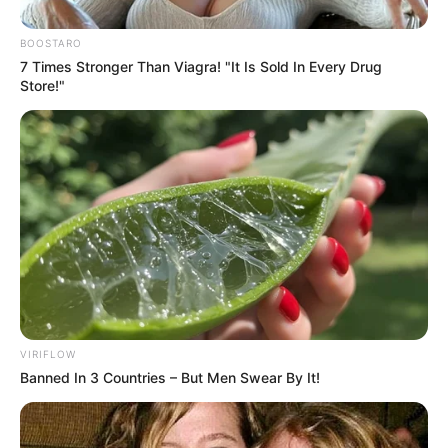
BOOSTARO
7 Times Stronger Than Viagra! "It Is Sold In Every Drug
Store!"
VIRIFLOW
Banned In 3 Countries – But Men Swear By It!