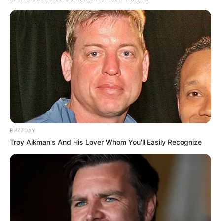
ΜΕ IBAN GR9501104880000048834149733
(ΣΤΟ ΟΝΟΜΑ ΕΥΤΥΧΙΑ ΝΙΚΑ) ΓΡΑΦΟΝΤΑΣ ΩΣ
ΔΙΚΑΙΟΛΟΓΙΑ “ΔΩΡΕΑ” ΚΑΙ ΑΝ ΘΕΛΕΤΕ ΚΑΙ ΤΟ
ΟΝΟΜΑ ΣΑΣ ΓΙΑ ΝΑ ΜΠΟΡΩ ΝΑ ΞΕΡΩ ΠΟΙΟΙ ΜΕ
ΒΟΗΘΑΤΕ
ΥΠΟΣΤΗΡΙΞΤΕ ΤΟΝ ΑΓΩΝΑ ΜΑΣ
BUZZDAY
Troy Aikman's And His Lover Whom You'll Easily Recognize
Επισκεφτείτε
το κανάλι μου στο youtube
αν
ψάχνετε πραγματικά να βρείτε την αλήθεια… Η
Ενημέρωση που δεν θα ακούσετε ποτέ από τα
κυρίαρχα ΜΜΕ… Υποστηρίξτε αυτόν τον αγώνα με
την εγγραφή, τα κόσμια σχόλια και τα λάικ σας…