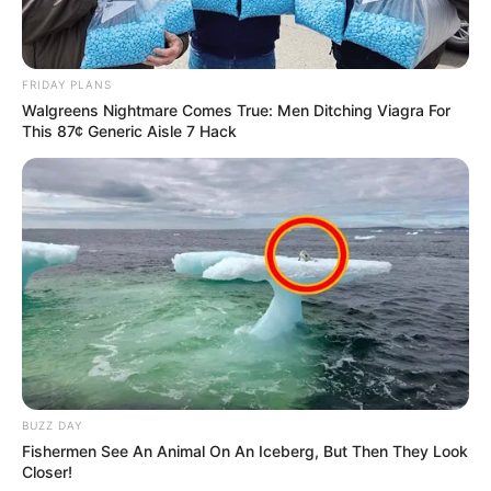
FRIDAY PLANS
Walgreens Nightmare Comes True: Men Ditching Viagra For
This 87¢ Generic Aisle 7 Hack
BUZZ DAY
Fishermen See An Animal On An Iceberg, But Then They Look
Closer!