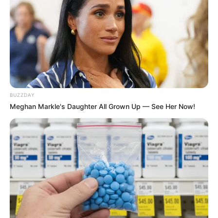
BUZZDAY
Meghan Markle's Daughter All Grown Up — See Her Now!
Το μάθημα ήταν αφιερωμένο σε μια ολοκληρωμένη
παρουσίαση των τεχνικών, περιβαλλοντικών και
ασφαλιστικών πτυχών των Μονάδων Αποθήκευσης και
Επαναεριοποίησης ΥΦΑ (FSRU), με ειδική εστίαση στην
προτεινόμενη εγκατάσταση στον Παγασητικό Κόλπο και
βασίστηκε στη Διπλωματική Εργασία του Χρήστου
Αλέκου αλλά και σε ομιλία του προέδρου του Συλλόγου