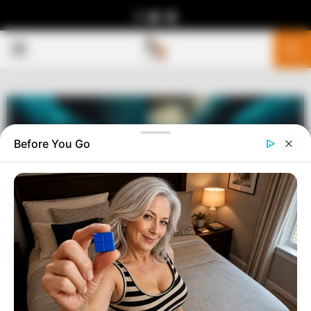
Facebook
Youtube
Telegram
PRIMARY
MENU
Before You Go