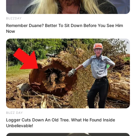
BUZZDAY
Remember Duane? Better To Sit Down Before You See Him
Now
BUZZ DAY
Logger Cuts Down An Old Tree. What He Found Inside
Unbelievable!