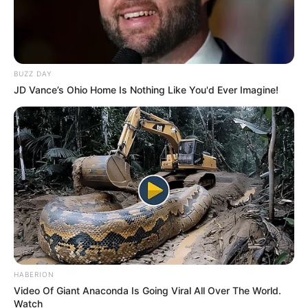
FACEBOOK
ΑΡΈΣΕΙ
BUZZ DAY
YOUTUBE
ΕΓΓΡΑΦΕΊΤΕ
JD Vance’s Ohio Home Is Nothing Like You'd Ever Imagine!
EMAIL
ΑΚΟΛΟΥΘΉΣΤΕ
HABERION
Video Of Giant Anaconda Is Going Viral All Over The World.
Watch