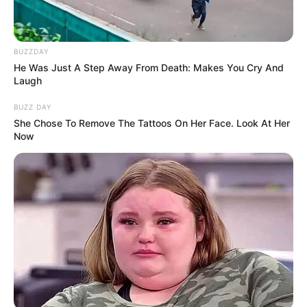
BUZZDAY
He Was Just A Step Away From Death: Makes You Cry And
Στις Περιβαλλοντικές Επιπτώσεις περιλαμβάνονται οι
Laugh
εκπομπές μεθανίου και επιπτώσεις στο κλίμα, οι
BUZZ DAY
επιπτώσεις στη θερμοκρασία και στη χημική ισορροπία
She Chose To Remove The Tattoos On Her Face. Look At Her
της θάλασσας και οι επιπτώσεις στη θαλάσσια
Now
βιοποικιλότητα και την αλιεία. Μάλιστα στην παρουσίαση
έγινε λόγος και για την ψύξη του θαλασσινού νερού, με
τη μείωση θερμοκρασίας της θάλασσας να φτάνει και
τους 7 βαθμούς, ενώ στις επιπτώσεις περιλαμβάνεται η
αλλαγή στη συμπεριφορά και μεταβολισμό των ψαριών, η
διαταραχή των τροφικών αλυσίδων, αλλά και η επιρροή
στην ποιότητα του νερού.