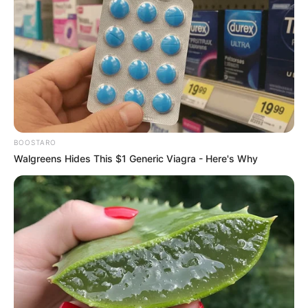
και η περίπτωση του Παγασητικού. Όπως σημειώθηκε,
εξετάζοντας την περιβαλλοντική κατάσταση του
Παγασητικού, οικιακά και βιομηχανικά λύματα κυρίως
από την πόλη του Βόλου και τα γεωργικά εισέρχονται
από ένα δίκτυο μικρών χειμάρρων, ενώ ο κόλπος έχει
υποστεί επιδείνωση μετά και τα πλημμυρικά φαινόμενα
από τις καταιγίδες Daniel και Elias τον Σεπτέμβριο του
2023 (αύξηση της περιεκτικότητας ορισμένων δυνητικών
BOOSTARO
τοξικών στοιχείων (PTEs).
Walgreens Hides This $1 Generic Viagra - Here's Why
Η συνεισφορά του LNG στην ατμοσφαιρική ρύπανση
της περιοχής
Στην παρουσίαση τονίστηκε ότι η ευρύτερη περιοχή του
Βόλου παρουσιάζει αυξημένα επίπεδα ατμοσφαιρικής
ρύπανσης (βιομηχανία, λιμάνι του Βόλου, αστικοί ρύποι)
και ο εν λόγω σταθμός LNG θα λειτουργεί σε συνεχή
βάση με κινητήρες διπλού καυσίμου, (BOG και
πετρέλαιο), ενώ η μορφολογία της περιοχής που