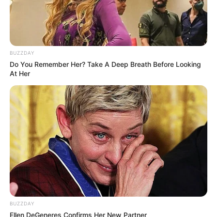
υπηρεσίες του κράτους
».
πηγή:magnesianews
το είδαμε στο voicenews
BUZZDAY
Do You Remember Her? Take A Deep Breath Before Looking
At Her
ΣΤΗΡΙΞΤΕ ΤΗΝ ΠΡΟΣΠΑΘΕΙΑ ΜΑΣ.. ΜΗΝ
ΑΦΗΣΕΤΕ ΝΑ ΚΛΕΙΣΕΙ ΑΥΤΟ ΤΟ ΙΣΤΟΛΟΓΙΟ…
ΒΟΗΘΕΙΣΤΕ ΜΑΣ ΚΑΝΟΝΤΑΣ ΜΙΑ
ΔΩΡΕΑ
..
ΠΑΤΗΣΤΕ ΤΟ ΚΟΥΜΠΙ “DONATE”
ΠΑΡΑΚΑΤΩ
(απλά εδώ να τονίσω ότι για να
προχωρήσει η διαδικασία με το DONATE, ΔΕΝ
πρέπει να τσεκάρετε το κουτί που σας ζητάει να
διατηρήσει τα στοιχεία σας)…
ΕΑΝ ΚΑΠΟΙΟΙ ΔΕΝ
ΘΕΛΕΤΕ ΝΑ ΔΩΣΕΤΕ ΣΤΟΙΧΕΙΑ ΤΗΣ ΚΑΡΤΑΣ
ΣΑΣ ΣΤΟ ΔΙΑΔΙΚΤΥΟ, Η ΑΠΛΑ ΔΕΝ ΤΑ
ΚΑΤΑΦΕΡΝΕΤΕ ΜΕ ΑΥΤΑ, ΜΠΟΡΕΙΤΕ ΝΑ ΜΟΥ
BUZZDAY
ΚΑΤΑΘΕΣΕΤΕ ΣΕ ΛΟΓΑΡΙΑΣΜΟ ΣΤΗΝ ΕΘΝΙΚΗ
Ellen DeGeneres Confirms Her New Partner