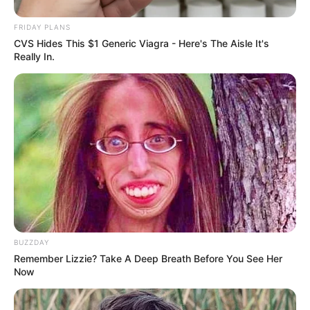
Προστασίας και Ανάδειξης του Παγασητικού,
Ναπολέοντα Κολοβού. Σύμφωνα με την παρουσίαση οι
FRIDAY PLANS
FSRU προσφέρουν ταχύτητα και ευελιξία αλλά
CVS Hides This $1 Generic Viagra - Here's The Aisle It's
εμφανίζουν λειτουργικούς και ρυθμιστικούς
Really In.
περιορισμούς που πρέπει να λαμβάνονται υπόψη στην
επιλογή τοποθεσίας και σχεδιασμού.
BUZZDAY
Remember Lizzie? Take A Deep Breath Before You See Her
Now