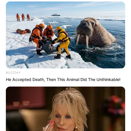
BUZZDAY
He Accepted Death, Then This Animal Did The Unthinkable!
Σε ενδεχόμενο έκρηξης πάνω από το 50% των
ανθρώπων θα πεθάνουν
Σε μελέτη αξιολόγησης κινδύνου έκρηξης με την χρήση
μοντέλου Bleve εξήχθησαν τα ακόλουθα αποτελέσματα
μόνο κατά την έκθεση στην ακτινοβολία.