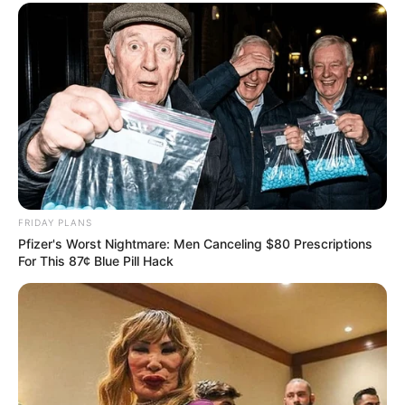
Σύμφωνα με την παρουσίαση, οι περισσότεροι σταθμοί
FSRU σε κόλπους βρίσκονται σε μεγάλης έκτασης
κόλπους, μακριά από κατοικημένες περιοχές, γεγονός
που ελαχιστοποιεί την επίδραση στον πληθυσμό και τα
οικοσυστήματα.
Οι σταθμοί που βρίσκονται σε λιμάνια της Χάβρης και
του Φερόλ είναι τοποθετημένοι σε περιοχές με ήδη
υποβαθμισμένα υδάτινα οικοσυστήματα καθώς
αποτελούν μεγάλα λιμάνια.
Οι σταθμοί σε ποτάμια στη Γερμανία και την Αργεντινή
FRIDAY PLANS
βρίσκονται κοντά σε εκβολές στον Ατλαντικό Ωκεανό,
Pfizer's Worst Nightmare: Men Canceling $80 Prescriptions
όπου τα οικοσυστήματα έχουν μεγαλύτερη
For This 87¢ Blue Pill Hack
ανθεκτικότητα και ανανέωση των υδάτων.
Η παρουσίαση καταλήγει πως «
Την ευθύνη εφαρμογής
μέτρων ασφαλείας και περιβαλλοντικών όρων την
αναλαμβάνει ο επενδυτής. Τον έλεγχο της τήρησης
των μέτρων ασφαλείας και περιβαλλοντικών όρων
θα αναλάβουν τα υπουργεία και οι αρμόδιες