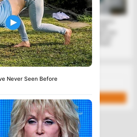
ΔΙΩΚΕΙ ΤΗΝ
ΠΟΙΟΣ ΣΚΟΤΩΣΕ
Υγειονομικοί:
ΤΟΝ ΚΑΠΟΔΙΣΤΡΙΑ;;
Επιστολή-
[Η δολοφονία του
κόλαφος στην
Καποδίστρια –
επέτειο των
Ποιοι ήταν οι
αναστολών..
πραγματικοί...
Email address:
ve Never Seen Before
Η, ΠΟΥ