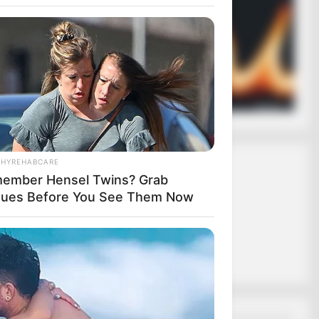
ασφαλίζει ότι
 σε εσάς.
ας το κουμπί
THYREHABCARE
ember Hensel Twins? Grab
sues Before You See Them Now