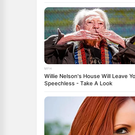
Αγαπητοί αναγ
μπορούμε να δ
Υποστήριξέ μα
“DONATE” παρα
GR950110488
ΑΠΟΨΕΙΣ
ΔΙΕΘΝ
ΜΕΘΟΔ
MFH
Willie Nelson's House Will Leave Y
ΠΑΡΑ
Speechless - Take A Look
Από
ΝΙΚΟΛΑΟΣ 