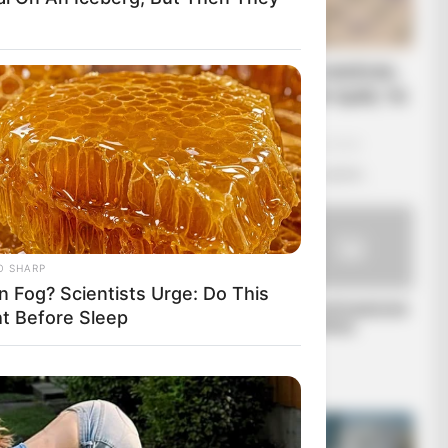
Δεν χρωστάμε σε κανέναν,
αυτοί χρωστούν σε εμάς τα
πάντα
Τρίτη, 6 Σεπτεμβρίου 2022, 12:14
Δεν χρωστάμε σε κανέναν, αυτοί...
O SHARP
n Fog? Scientists Urge: Do This
Η επιστήμη θα
ΓΙΑΤΙ ΑΠΟΦΑΣΗΣΑ
ht Before Sleep
πρέπει να ανήκει
ΝΑ ΓΡΑΨΩ
στους ανθρώπους
και όχι στο
Νταβός...
ΤΟΧΟ.