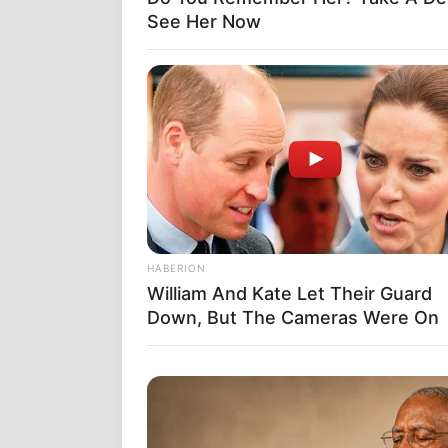
See Her Now
HABERION
William And Kate Let Their Guard
Down, But The Cameras Were On
ΥΠΑΡΧΟΥΝ 3 
ΆΜΕΣΟΣ ΣΤ