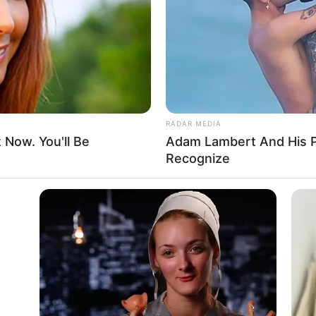
RADAR MEDIA
t Now. You'll Be
Adam Lambert And His P
Recognize
A