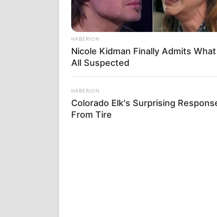
ΚΑΤΑ ΤΗ ΔΙΑ
ΕΝΑΛΛΑΚΤΙΚΕ
ΑΝΑΛΟΓΑ ΜΕ
HABERION
ΔΙΑΦΟΡΕΤΙΚΟ
Nicole Kidman Finally Admits Wha
All Suspected
Α-TYPE
: ΠΑ
HABERION
Colorado Elk's Surprising Respons
From Tire