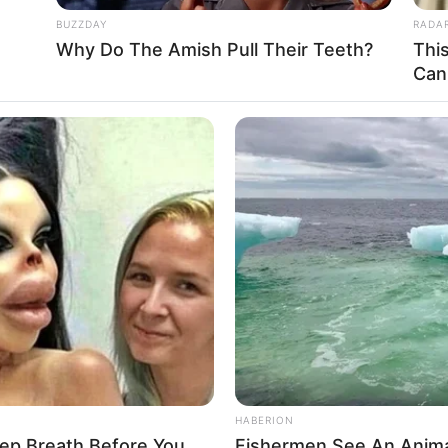
BUZZDAY
RADA
Why Do The Amish Pull Their Teeth?
Thi
Can
ΧΝΙΚΕΣ ΚΑΙ ΣΤΟΧΟΙ ΠΑΡΑΠΛΑΝΗΣΗΣ
 ΕΞΑΙΡΕΤΙΚΑ ΑΦΙΕΡΩΜΕΝΟ ΣΕ ΟΛΟΥΣ….. ΕΝΑ ΣΕΜΙΝΑΡΙΟ ΠΟΥ ΜΑΣ
ΛΟΣ ΜΟΥ ΓΕΩΡΓΙΟΣ ΤΣΟΠΑΝΙΔΗΣ, ΓΙΑ ΟΣΟΥΣ ΘΕΛΟΥΝ, ΑΛΛΑ Κ
ΥΝ……. ΚΑΙ ΔΕΝ ΤΟ ΒΑΖΩ ΤΥΧΑΙΑ ΑΥΤΟ ΤΟ ΣΕΜΙΝΑΡΙΟ….. ΟΥΤΕ Γ
ΚΟΜΑ….. ΕΧΩ ΤΟΝ ΛΟΓΟ ΜΟΥ, ΟΠΩΣ ΚΑΙ ΓΙΑ ΚΑΘΕ ΑΡΘΡΟ ΠΟΥ Α
Α ΟΛΟΥΣ, ΟΜΩΣ ΕΙΝΑΙ ΓΙΑ ΑΥΤΟΥΣ ΠΟΥ ΠΡΕΠΕΙ……. ΚΑΙ ΟΠΟΙΟΣ Κ
ΕΛΦΙΑ ΜΟΥ……. ΠΑΜΕ ΛΟΙΠΟΝ……ΜΕΘΟΔΟΙ ΤΕΧΝΙΚΕΣ ΚΑΙ ΣΤΟΧΟΙ
ΣΗΣ……
HABERION
ep Breath Before You
Fishermen See An Anima