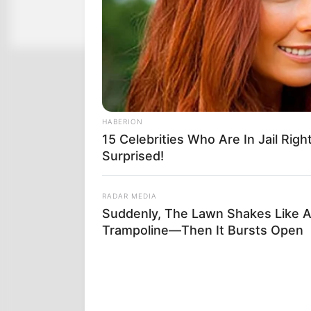
HABERION
15 Celebrities Who Are In Jail Righ
Surprised!
RADAR MEDIA
Suddenly, The Lawn Shakes Like 
Trampoline—Then It Bursts Open