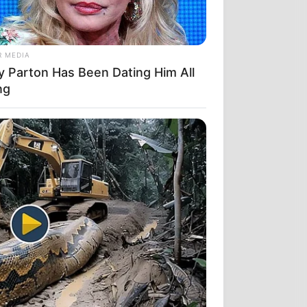
ΣΕ ΑΥΤΟΝ
ΥΠΤΟΥΝ ΔΥΟ
R MEDIA
ly Parton Has Been Dating Him All
ng