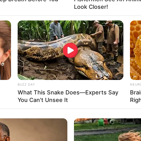
Look Closer!
BUZZ DAY
NEUR
What This Snake Does—Experts Say
Brai
ΣΤΟΧΟΙ ΠΑΡΑΠΛΑΝΗΣΗΣ
You Can't Unsee It
Rig
ΣΤΟΧΟΙ ΣΕ ΚΑΘΕ ΠΑΡΑΠΛΑΝΗΣΗ
:
ΟΧΟΣ
: ΠΡΟΕΤΟΙΜΑΣΙΑ ΥΙΟΘΕΤΗΣΗΣ ΜΙΑΣ ΠΕΠΟΙΘΗΣΗΣ ΑΠΟ ΤΟ Σ