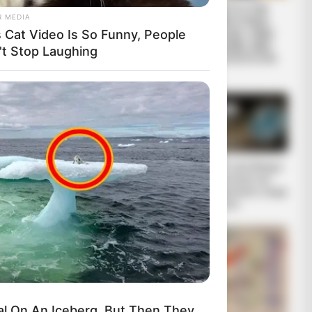
ΑΛΕΞΑΝΔΡΟΣ
ΕΙΜΑΣΤΕ ΣΤΗΝ
R MEDIA
ΖΕΥΣ Ο ΑΡΧΗΓΟΣ
ΤΕΛΙΚΗ ΕΥΘΕΙΑ..
s Cat Video Is So Funny, People
ΤΩΝ ΕΛ. Ο
ΕΙΝΑΙ ΕΔΩ.. ΕΙΝΑΙ
ΑΠΟΛΥΤΟΣ
ΜΑΖΙ ΜΑΣ, ΜΑΣ
't Stop Laughing
ΚΥΡΙΑΡΧΟΣ. ΕΙΝΑΙ
ΠΡΟΣΤΑΤΕΥΟΥΝ
ΕΔΩ, ΕΙΝΑΙ...
ΚΑΙ...
 ΔΙΝΕΙ Ο
ΕΒΡΑΙΟΙ ΚΑΙ
Ο ΠΟΥ υπό έλεγχο:
ΑΙ ΜΠΟΡΟΥΝ
ΕΠΑΝΑΣΤΑΣΕΙΣ….
παρατυπίες και
ΙΑ ΝΑ ΓΡΑΨΩ
συγκρούσεις συμφ
ερόντων
ΝΕΒΑΖΩ……..
ΑΤΑΛΑΒΕΙ,
l On An Iceberg, But Then They