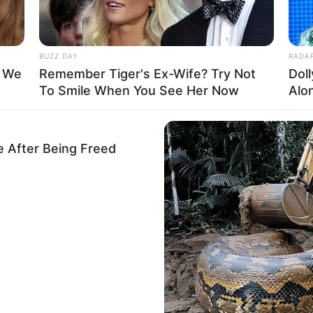
ΔΙΚΑΣΙΑ ΛΗΨΕΩΣ ΑΠΟΦΑΣΗΣ ΑΠΟ ΤΟ ΣΤΟΧΟ, ΠΑΡΟΥΣΙΑΖΟΝΤΑΙ 
Σ ΕΠΙΛΟΓΕΣ ΣΕ ΕΝΑ ΑΔΙΕΞΟΔΟ.
 ΤΟ ΣΚΟΠΟ ΕΚΕΙΝΟΥ ΠΟΥ ΕΠΙΔΙΩΚΕΙ ΤΗΝ ΠΑΡΑΠΛΑΝΗΣΗ, ΠΡΟΚ
BUZZ DAY
RADA
Ι ΤΥΠΟΙ:
t We
Remember Tiger's Ex-Wife? Try Not
Dol
To Smile When You See Her Now
Alo
ΡΑΠΛΑΝΗΣΗ ΒΑΣΙΣΜΕΝΗ ΣΤΗΝ ΠΑΡΑΓΩΓΗ ΑΣΑΦΕΙΑΣ.
e After Being Freed