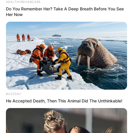
HEALTHYREHABCARE
Do You Remember Her? Take A Deep Breath Before You See
Her Now
BUZZDAY
He Accepted Death, Then This Animal Did The Unthinkable!
Ο ΠΛΑΝΗΤΗΣ ΕΧΕΙ ΠΑΡΕΙ ΦΩΤΙΑ. ΟΛΑ ΔΙΑΛΥΟΝΤΑΙ ΚΑΙ
ΚΑΤΑΡΡΕΟΥΝ ΜΠΡΟΣΤΑ ΣΤΑ ΜΑΤΙΑ ΜΑΣ. Η ΜΕΜΒΡΑΝΗ
ΕΧΕΙ ΑΡΧΙΣΕΙ ΚΑΙ ΡΑΓΙΖΕΙ. ΕΙΝΑΙ ΚΟΝΤΑ ΠΟΥ ΘΑ ΣΠΑΣΕΙ