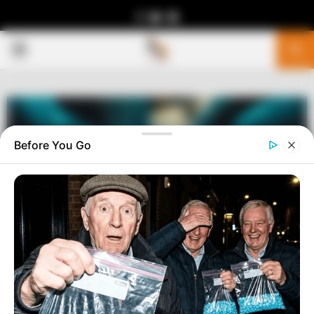
Facebook
Youtube
Telegram
PRIMARY
MENU
Before You Go