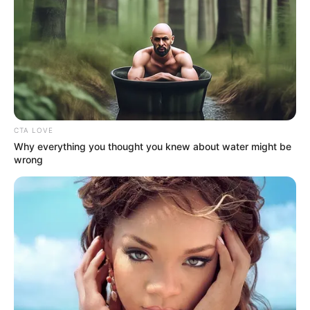
ΜΙΛΗΣΑΜΕ ΧΘΕΣ ΓΙΑ ΤΗΝ ΚΙΝΑ ΚΑΙ ΤΗΝ ΙΑΠΩΝΙΑ, ΚΑΙ
ΟΛΑ ΑΥΤΑ ΛΙΓΕΣ ΗΜΕΡΕΣ ΠΡΙΝ ΑΠΟ ΤΟΥΣ
ΟΛΥΜΠΙΑΚΟΥΣ ΑΓΩΝΕΣ! ΟΥΚΡΑΝΙΑ, ΡΩΣΙΑ, ΝΑΤΟ,
ΙΣΡΑΗΛ ΚΑΙ ΙΡΑΝ ΕΙΝΑΙ ΕΝΑ ΒΗΜΑ ΠΡΙΝ ΤΗΝ
ΚΛΙΜΑΚΩΣΗ! ΟΛΑ ΠΗΓΑΙΝΟΥΝ ΣΥΜΦΩΝΑ ΜΕ ΤΟ ΣΧΕΔΙΟ
ΚΑΙ ΣΥΝΤΟΜΑ ΘΑ ΓΥΡΙΣΟΥΝ ΤΑ ΠΑΝΩ-ΚΑΤΩ!! ΚΑΙ ΟΠΩΣ
ΛΕΕΙ ΚΑΙ Ο ΣΤΟΡΜ:
CTA LOVE
Why everything you thought you knew about water might be
wrong