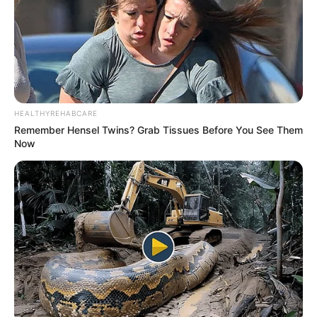
ΑΥΤΗ Η ΜΕΜΒΡΑΝΗ ΠΟΥ ΤΥΛΙΓΕ ΤΗΝ ΑΝΘΡΩΠΟΤΗΤΑ.
ΔΕΝ ΜΠΟΡΕΙ ΝΑ ΜΗΝ ΤΟ ΒΛΕΠΕΤΕ. ΔΕΝ ΜΠΟΡΕΙ ΝΑ
ΜΗΝ ΤΟ ΝΟΙΩΘΕΤΕ. ΣΥΜΒΑΙΝΕΙ. ΜΕΧΡΙ ΤΩΡΑ, ΤΙΠΟΤΑ
ΑΠΟ ΟΤΙ ΦΑΙΝΟΤΑΝ ΔΕΝ ΗΤΑΝ ΑΥΤΟ ΠΟΥ ΓΙΝΟΤΑΝ.
ΟΜΩΣ ΤΩΡΑ ΓΙΝΟΝΤΑΙ ΚΑΙ ΠΟΛΛΑ ΠΟΥ ΕΠΙΤΕΛΟΥΣ
ΑΡΧΙΖΟΥΝ ΝΑ ΦΑΙΝΟΝΤΑΙ. ΑΡΚΕΙ ΝΑ ΘΕΛΟΥΜΕ ΝΑ ΤΑ
ΔΟΥΜΕ.
HEALTHYREHABCARE
Remember Hensel Twins? Grab Tissues Before You See Them
Now