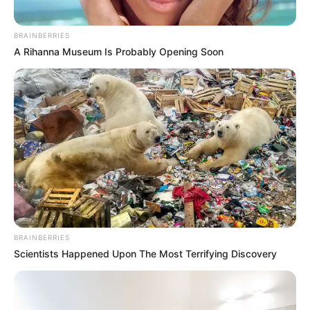
BRAINBERRIES
A Rihanna Museum Is Probably Opening Soon
ΤΟ ΚΑΛΟΚΑΙΡΙ ΘΑ ΕΙΝΑΙ ΚΑΥΤΟ!!!
ΑΛΛΗ ΜΙΑ ΣΗΜΑΝΤΙΚΗ ΕΙΔΗΣΗ ΕΙΝΑΙ Η ΕΙΣΑΓΩΓΗ ΤΟΥ
ΜΠΟΛΣΟΝΑΡΟ, ΤΟΥ ΠΡΟΕΔΡΟΥ ΤΗΣ ΒΡΑΖΙΛΙΑΣ ΣΕ
[[[ΣΤΡΑΤΙΩΤΙΚΟ]]] ΝΟΣΟΚΟΜΕΙΟ ΓΙΑ «ΑΝΑΠΑΝΤΕΧΕΣ»
ΕΞΕΤΑΣΕΙΣ!! ΧΜΜΜ….
BRAINBERRIES
Scientists Happened Upon The Most Terrifying Discovery