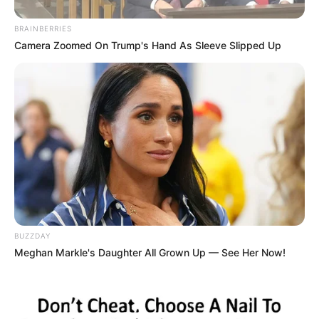
ΕΓΚΕΦΑΛΙΚΟ) ΟΙ ΜΕΤΑΝΑΣΤΕΣ ΔΕΝ ΕΙΝΑΙ
BRAINBERRIES
ΕΥΠΡΟΣΔΕΚΤΟΙ!!! ΕΤΣΙ, ΜΠΡΟΣΤΑ ΣΤΑ ΜΑΤΙΑ ΜΑΣ
Camera Zoomed On Trump's Hand As Sleeve Slipped Up
ΑΠΟΚΑΛΥΠΤΟΝΤΑΙ ΟΛΑ ΤΑ ΑΡΡΩΣΤΗΜΕΝΑ ΣΧΕΔΙΑ
ΤΟΥΣ!
BUZZDAY
Meghan Markle's Daughter All Grown Up — See Her Now!