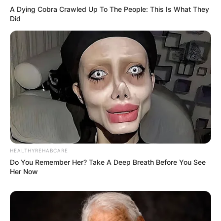
A Dying Cobra Crawled Up To The People: This Is What They
Did
ΥΠΟΣΤΗΡΙΞΤΕ ΤΟΝ ΑΓΩΝΑ ΜΑΣ
Επισκεφτείτε
το κανάλι μου στο youtube
αν
ψάχνετε πραγματικά να βρείτε την αλήθεια… Η
Ενημέρωση που δεν θα ακούσετε ποτέ από τα
κυρίαρχα ΜΜΕ… Υποστηρίξτε αυτόν τον αγώνα με
την εγγραφή, τα κόσμια σχόλια και τα λάικ σας…
HEALTHYREHABCARE
Do You Remember Her? Take A Deep Breath Before You See
Her Now
FACEBOOK
ΑΡΈΣΕΙ
YOUTUBE
ΕΓΓΡΑΦΕΊΤΕ