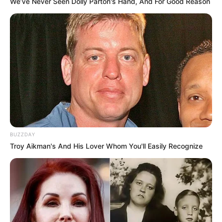
We’ve Never Seen Dolly Parton's Hand, And For Good Reason
BUZZDAY
Troy Aikman's And His Lover Whom You'll Easily Recognize