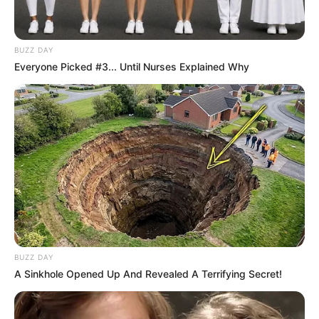
BUZZ DAY
Everyone Picked #3... Until Nurses Explained Why
BUZZ DAY
A Sinkhole Opened Up And Revealed A Terrifying Secret!