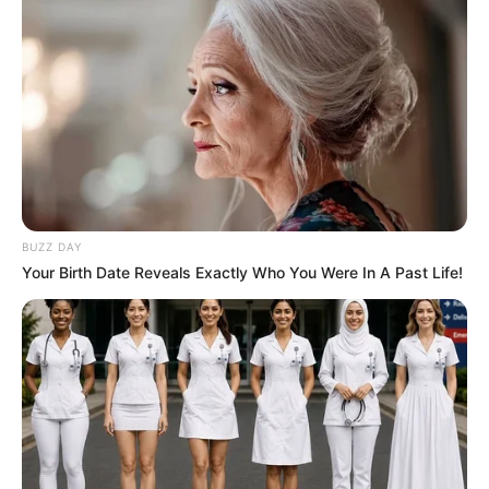
BUZZ DAY
Your Birth Date Reveals Exactly Who You Were In A Past Life!