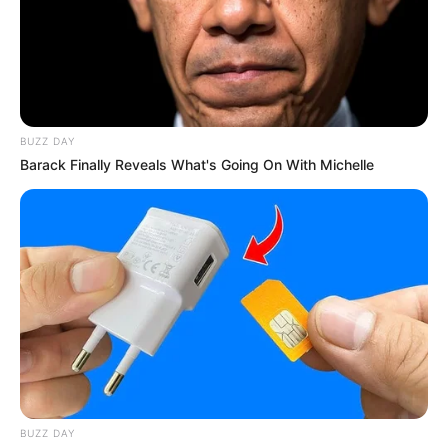
BUZZ DAY
Barack Finally Reveals What's Going On With Michelle
Ο Τραμπ χαρακτηρίζει τους New York Times απειλή για
την εθνική ασφάλεια.. Η Ρωσία ΣΥΜΦΩΝΕΙ ΑΠΟΛΥΤΩΣ!!!
Σε ανανεωμένη κριτική κατά της εφημερίδας, ο Τραμπ
κατηγόρησε το μέσο ότι διαδίδει
«ψεύδη και σκόπιμες
παραπλανητικές πληροφορίες»,
λέγοντας ότι
αποτελεί
«σοβαρή απειλή για την Εθνική Ασφάλεια του
BUZZ DAY
Έθνους μας».
Χωρίς να προσδιορίσει κάποιο