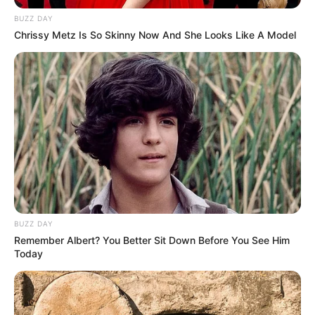
BUZZ DAY
Chrissy Metz Is So Skinny Now And She Looks Like A Model
BUZZ DAY
Remember Albert? You Better Sit Down Before You See Him
Today