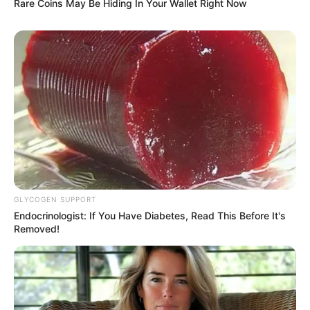
Rare Coins May Be Hiding In Your Wallet Right Now
Τουλάχιστον ορισμένοι από τους ισχυρισμούς του Τραμπ
GLYCOGEN SUPPORT
σχετικά με την άδικη μεταχείριση των μέσων
Endocrinologist: If You Have Diabetes, Read This Before It's
ενημέρωσης φαίνονται βάσιμοι. Πρόσφατα
Removed!
διαπιστώθηκε ότι το BBC είχε επεξεργαστεί μια ομιλία
που εκφώνησε στις 6 Ιανουαρίου 2020, με τρόπο που
δημιούργησε την εντύπωση ότι είχε δώσει εντολή στους
διαδηλωτές να εισβάλουν στο Καπιτώλιο. Πιο
πρόσφατα, η Διευθύντρια Εθνικών Πληροφοριών των