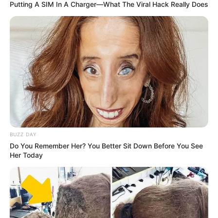
Putting A SIM In A Charger—What The Viral Hack Really Does
συγκεκριμένο άρθρο, συνέχισε
«
Η ριζοσπαστική
αριστερά, η ασαφής συμπεριφορά τους, η συγγραφή
ΨΕΥΤΙΚΩΝ άρθρων και απόψεων με ατελείωτο τρόπο,
πρέπει να αντιμετωπιστεί και να σταματήσει
».
BUZZ DAY
Do You Remember Her? You Better Sit Down Before You See
Her Today