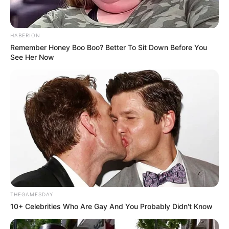
HABERION
Επισκεφτείτε
το κανάλι μου στο youtube
αν
Remember Honey Boo Boo? Better To Sit Down Before You
ψάχνετε πραγματικά να βρείτε την αλήθεια… Η
See Her Now
Ενημέρωση που δεν θα ακούσετε ποτέ από τα
κυρίαρχα ΜΜΕ… Υποστηρίξτε αυτόν τον αγώνα με
την εγγραφή, τα κόσμια σχόλια και τα λάικ σας…
FACEBOOK
ΑΡΈΣΕΙ
YOUTUBE
ΕΓΓΡΑΦΕΊΤΕ
EMAIL
ΑΚΟΛΟΥΘΉΣΤΕ
THEGAMESDAY
10+ Celebrities Who Are Gay And You Probably Didn't Know