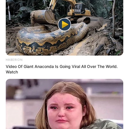
ΠΑΡΑΚΑΤΩ
(απλά εδώ να τονίσω ότι για να
προχωρήσει η διαδικασία με το DONATE, ΔΕΝ
πρέπει να τσεκάρετε το κουτί που σας ζητάει να
διατηρήσει τα στοιχεία σας)…
ΕΑΝ ΚΑΠΟΙΟΙ ΔΕΝ
ΘΕΛΕΤΕ ΝΑ ΔΩΣΕΤΕ ΣΤΟΙΧΕΙΑ ΤΗΣ ΚΑΡΤΑΣ
ΣΑΣ ΣΤΟ ΔΙΑΔΙΚΤΥΟ, Η ΑΠΛΑ ΔΕΝ ΤΑ
ΚΑΤΑΦΕΡΝΕΤΕ ΜΕ ΑΥΤΑ, ΜΠΟΡΕΙΤΕ ΝΑ ΜΟΥ
ΚΑΤΑΘΕΣΕΤΕ ΣΕ ΛΟΓΑΡΙΑΣΜΟ ΣΤΗΝ ΕΘΝΙΚΗ
HABERION
ΜΕ IBAN GR9501104880000048834149733
Video Of Giant Anaconda Is Going Viral All Over The World.
(ΣΤΟ ΟΝΟΜΑ ΕΥΤΥΧΙΑ ΝΙΚΑ) ΓΡΑΦΟΝΤΑΣ ΩΣ
Watch
ΔΙΚΑΙΟΛΟΓΙΑ “ΔΩΡΕΑ” ΚΑΙ ΑΝ ΘΕΛΕΤΕ ΚΑΙ ΤΟ
ΟΝΟΜΑ ΣΑΣ ΓΙΑ ΝΑ ΜΠΟΡΩ ΝΑ ΞΕΡΩ ΠΟΙΟΙ ΜΕ
ΒΟΗΘΑΤΕ
ΥΠΟΣΤΗΡΙΞΤΕ ΤΟΝ ΑΓΩΝΑ ΜΑΣ