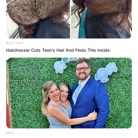
BUZZ DAY
Τα αμερικανικά μέσα ενημέρωσης υπέθεσαν ότι η
Hairdresser Cuts Teen's Hair And Finds This Inside
αντίδραση πυροδοτήθηκε από πρόσφατο άρθρο των New
York Times που περιέγραφε λεπτομερώς αυτό που
περιέγραφε ως
«περίπλοκη»
φιλία μεταξύ του Τραμπ και
του εκλιπόντος χρηματιστή και καταδικασμένου για
σεξουαλικά αδικήματα Τζέφρι Έπσταϊν. Το ρεπορτάζ
ανέφερε ότι το ζευγάρι
«δέθηκε λόγω της επιδίωξης
γυναικών».
Υλικό από την περιουσία του Έπσταϊν
δημοσιοποιείται παράλληλα από το Κογκρέσο και το
Υπουργείο Δικαιοσύνης. Ο Τραμπ έχει επανειλημμένα
χαρακτηρίσει την αφήγηση ότι ορισμένα αρχεία θα
μπορούσαν να τον βλάψουν
«φάρσα» των
MFH
Δημοκρατικών.
Ωστόσο, ο χειρισμός των αρχείων από