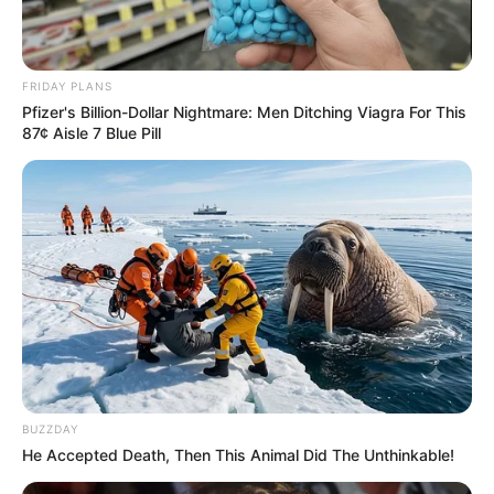
ψάχνετε πραγματικά να βρείτε την αλήθεια… Η
Ενημέρωση που δεν θα ακούσετε ποτέ από τα
κυρίαρχα ΜΜΕ… Υποστηρίξτε αυτόν τον αγώνα με
FRIDAY PLANS
την εγγραφή, τα κόσμια σχόλια και τα λάικ σας…
Pfizer's Billion-Dollar Nightmare: Men Ditching Viagra For This
87¢ Aisle 7 Blue Pill
FACEBOOK
ΑΡΈΣΕΙ
YOUTUBE
ΕΓΓΡΑΦΕΊΤΕ
EMAIL
ΑΚΟΛΟΥΘΉΣΤΕ
BUZZDAY
He Accepted Death, Then This Animal Did The Unthinkable!