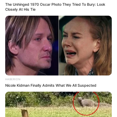
ΗΡΕΜΗΣΕΙ….ΕΑΝ ΔΕΝ ΗΡΕΜΗΣΕΙ ΑΝΗΚΕΙ ΣΤΟΥΣ
The Unhinged 1970 Oscar Photo They Tried To Bury: Look
Closely At His Tie
ΑΛΛΟΥΣ…….ΣΤΟ ΑΛΛΟ ΣΤΡΑΤΟΠΕΔΟ……
ΟΠΟΙΟ ΣΤΡΑΤΟΠΕΔΟ ΔΙΑΛΕΞΟΥΜΕ ΛΟΙΠΟΝ,
ΑΠΟΔΕΙΚΝΥΟΥΜΕ ΠΟΙΟΙ ΕΙΜΑΣΤΕ ΚΑΙ ΤΙ ΑΙΜΑ ΚΥΛΑΕΙ
ΣΤΙΣ ΦΛΕΒΕΣ ΜΑΣ…..Η ΓΙΑ ΝΑ ΤΟ ΠΩ ΟΠΩΣ ΑΚΡΙΒΩΣ
ΕΙΝΑΙ, ΠΟΙΑ ΕΙΝΑΙ Η ΠΡΟΕΛΕΥΣΗ ΤΗΣ ΨΥΧΗΣ
ΜΑΣ……….ΤΟΣΟ ΑΠΛΑ…….
ΝΙΚΟΛΑΟΣ ΑΝΑΞΙΜΑΝΔΡΟΣ
ΔΕΙΤΕ ΕΠΙΣΗΣ ΤΑ ΑΡΘΡΑ ΜΟΥ
HABERION
Nicole Kidman Finally Admits What We All Suspected