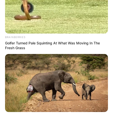
BRAINBERRIES
Golfer Turned Pale Squinting At What Was Moving In The
Fresh Grass
ΤΟ ΣΧΕΔΙΟ ΕΞΕΛΙΣΣΕΤΑΙ ΚΑΙ Ο ΕΧΘΡΟΣ ΕΙΝΑΙ ΣΕ
ΠΑΝΙΚΟ
ΤΑ ΣΚΑΦΗ ΤΩΝ ΦΩΤΕΙΝΩΝ ΟΝΤΟΤΗΤΩΝ ΤΟΥ
ΑΝΘΡΩΠΙΝΟΥ ΕΙΔΟΥΣ…….
ΔΕΙΤΕ ΤΟ ΑΡΘΡΟ ΜΟΥ ΠΕΡΙ ΨΥΧΗΣ
ΕΔΩ