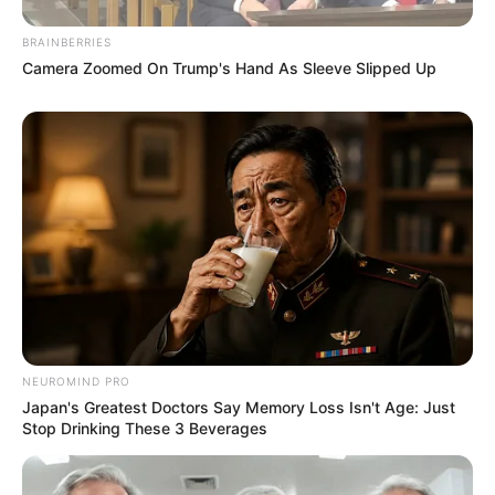
ΜΕΓΑΛΟΥ ΑΛΕΞΑΝΔΡΟΥ……….ΤΑΥΤΟΧΡΟΝΑ ΔΙΩΧΝΟΥΜΕ
ΑΠΟ ΠΑΝΩ ΜΑΣ, ΟΤΙΔΗΠΟΤΕ ΜΑΣ ΘΥΜΙΖΕΙ ΤΟΝ
BRAINBERRIES
ΑΒΡΑΑΜ ΚΑΙ ΤΟ ΣΟΙ ΤΟΥ………..
Camera Zoomed On Trump's Hand As Sleeve Slipped Up
-ΑΣΥΝΑΙΣΘΗΤΑ, ΒΛΕΠΟΥΜΕ ΩΣ ΕΧΘΡΟ ΜΑΣ, ΑΥΤΟΝ ΠΟΥ
ΠΑΝΤΑ ΠΟΛΕΜΗΣΕ ΤΟΥΣ ΕΛΛΗΝΕΣ…….ΠΡΟΣΠΑΘΟΥΜΕ
ΝΑ ΠΟΛΕΜΗΣΟΥΜΕ ΧΩΡΙΣ ΝΑ ΜΑΣ ΤΟ ΕΠΙΒΑΛΛΕΙ
ΚΑΝΕΝΑΣ, ΟΤΙΔΗΠΟΤΕ ΚΡΟΝΙΟ ΕΧΕΙ ΕΠΙΒΛΗΘΕΙ ΣΤΟΥΣ
ΑΝΘΡΩΠΟΥΣ…………
-ΝΟΙΩΘΟΥΜΕ ΧΩΡΙΣ ΝΑ ΤΟ ΕΧΟΥΜΕ ΔΙΔΑΧΘΕΙ, ΠΩΣ ΑΠΟ
ΠΑΝΤΑ Ο ΠΟΛΕΜΟΣ ΗΤΑΝ ΜΕΤΑΞΥ ΚΡΟΝΙΩΝ ΚΑΙ
ΔΙΟΓΕΝΩΝ…….ΤΟ ΝΑ ΔΙΑΛΕΞΟΥΜΕ ΣΤΡΑΤΟΠΕΔΟ
ΛΟΙΠΟΝ, ΔΕΙΧΝΕΙ ΚΑΙ ΠΟΙΟΝ ΚΩΔΙΚΑ ΝΤΙ Ε ΝΕΙ
ΕΧΟΥΜΕ………
NEUROMIND PRO
Japan's Greatest Doctors Say Memory Loss Isn't Age: Just
-ΝΟΙΩΘΟΥΜΕ ΕΠΙΣΗΣ ΤΕΡΑΣΤΙΑ ΑΝΑΓΚΗ ΝΑ
Stop Drinking These 3 Beverages
ΑΝΑΚΑΛΥΨΟΥΜΕ ΟΛΑ ΟΣΑ ΜΑΣ ΕΧΟΥΝ ΚΡΥΨΕΙ ΓΙΑ ΤΗΝ
ΙΣΤΟΡΙΑ ΜΑΣ ΚΑΙ ΝΑ ΕΡΘΟΥΜΕ ΕΤΣΙ ΚΑΙ ΠΑΛΙ ΣΕ ΕΠΑΦΗ