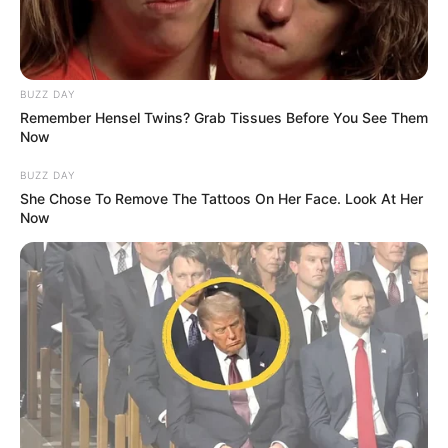
BUZZ DAY
Remember Hensel Twins? Grab Tissues Before You See Them
Now
-ΣΥΓΚΙΝΟΥΜΑΣΤΕ ΚΑΙ ΑΝΑΤΡΙΧΙΑΖΟΥΜΕ ΣΕ ΚΑΘΕ
BUZZ DAY
ΕΠΙΣΚΕΨΗ ΜΑΣ ΣΕ ΚΑΠΟΙΟΝ ΑΠΟ ΤΟΥΣ ΙΕΡΟΥΣ ΝΑΟΥΣ
She Chose To Remove The Tattoos On Her Face. Look At Her
ΤΩΝ ΠΡΟΓΟΝΩΝ ΜΑΣ……ΛΥΠΟΜΑΣΤΕ ΚΑΙ
Now
ΕΚΝΕΥΡΙΖΟΜΑΣΤΕ ΒΛΕΠΟΝΤΑΣ ΤΗΝ ΚΑΤΑΣΤΡΟΦΗ ΤΟΥΣ
ΑΠΟ ΤΟΥΣ ΒΑΡΒΑΡΟΥΣ……….
-ΕΝΑ ΔΑΚΡΥ ΚΥΛΑΕΙ ΟΠΟΤΕ ΔΙΑΒΑΖΟΥΜΕ ΤΗΝ ΙΣΤΟΡΙΑ
ΤΗΣ ΥΠΑΤΙΑΣ……………….
-ΝΟΙΩΘΟΥΜΕ ΒΑΘΕΙΑ ΜΕΣΑ ΜΑΣ, ΠΩΣ ΕΙΜΑΣΤΕ
ΑΠΟΓΟΝΟΙ ΤΟΥ ΟΡΦΕΑ, ΤΟΥ ΗΡΑΚΛΗ, ΤΟΥ ΙΑΣΩΝΑ, ΤΟΥ
ΠΛΑΤΩΝΑ, ΤΟΥ ΣΩΚΡΑΤΗ, ΤΟΥ ΑΡΙΣΤΟΤΕΛΗ, ΤΟΥ