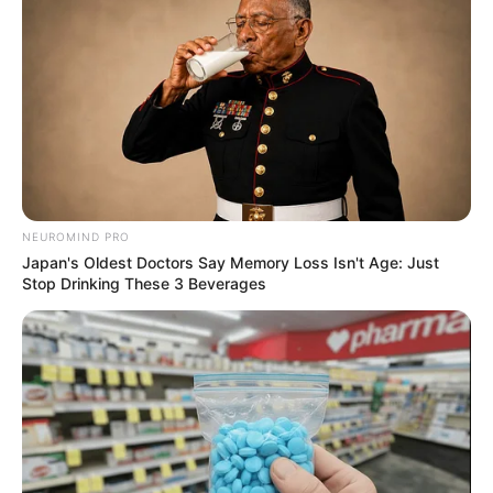
διατηρήσει τα στοιχεία σας)…
ΕΑΝ ΚΑΠΟΙΟΙ ΔΕΝ
ΘΕΛΕΤΕ ΝΑ ΔΩΣΕΤΕ ΣΤΟΙΧΕΙΑ ΤΗΣ ΚΑΡΤΑΣ
ΣΑΣ ΣΤΟ ΔΙΑΔΙΚΤΥΟ, Η ΑΠΛΑ ΔΕΝ ΤΑ
ΚΑΤΑΦΕΡΝΕΤΕ ΜΕ ΑΥΤΑ, ΜΠΟΡΕΙΤΕ ΝΑ ΜΟΥ
ΚΑΤΑΘΕΣΕΤΕ ΣΕ ΛΟΓΑΡΙΑΣΜΟ ΣΤΗΝ ΕΘΝΙΚΗ
ΜΕ IBAN GR9501104880000048834149733
(ΣΤΟ ΟΝΟΜΑ ΕΥΤΥΧΙΑ ΝΙΚΑ) ΓΡΑΦΟΝΤΑΣ ΩΣ
ΔΙΚΑΙΟΛΟΓΙΑ “ΔΩΡΕΑ” ΚΑΙ ΑΝ ΘΕΛΕΤΕ ΚΑΙ ΤΟ
ΟΝΟΜΑ ΣΑΣ ΓΙΑ ΝΑ ΜΠΟΡΩ ΝΑ ΞΕΡΩ ΠΟΙΟΙ ΜΕ
NEUROMIND PRO
ΒΟΗΘΑΤΕ
Japan's Oldest Doctors Say Memory Loss Isn't Age: Just
Stop Drinking These 3 Beverages
ΥΠΟΣΤΗΡΙΞΤΕ ΤΟΝ ΑΓΩΝΑ ΜΑΣ
Επισκεφτείτε
το κανάλι μου στο youtube
αν