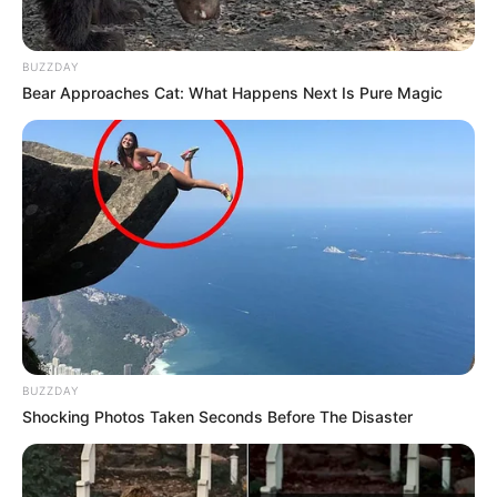
BUZZDAY
Bear Approaches Cat: What Happens Next Is Pure Magic
ΤΟ ΜΟΝΟ ΣΙΓΟΥΡΟ ΠΙΑ ΕΙΝΑΙ ΠΩΣ ΔΕΝ ΕΙΜΑΣΤΕ ΟΛΟΙ
ΔΙΟΓΕΝΕΙΣ ΣΕ ΑΥΤΟ ΤΟ ΠΕΔΙΟ ΕΝΣΑΡΚΩΣΗΣ ΠΟΥ
ΛΕΓΕΤΑΙ ΓΗ/ΓΑΙΑ………ΔΕΝ ΦΕΡΟΥΜΕ ΟΛΟΙ ΟΙ ΑΝΘΡΩΠΟΙ
ΤΟΝ ΕΛΛΑΝΙΟ ΚΩΔΙΚΑ ΝΤΙ Ε ΝΕΙ…….ΑΚΟΜΑ ΚΑΙ ΑΝ
ΕΧΟΥΜΕ ΓΕΝΝΗΘΕΙ ΣΕ ΑΥΤΟΝ ΤΟΝ ΤΟΠΟ…….
BUZZDAY
ΜΠΟΡΕΙ ΝΑ ΛΕΓΟΜΑΣΤΕ ΚΑΙ ΝΑ ΘΕΩΡΟΥΜΑΣΤΕ ΕΛ-
Shocking Photos Taken Seconds Before The Disaster
ΛΗΝΕΣ, ΑΛΛΑ ΔΕΝ ΕΙΜΑΣΤΕ ΟΛΟΙ……….ΘΑ ΜΟΥ ΠΕΙ ΤΩΡΑ
ΚΑΠΟΙΟΣ…….ΚΑΛΑ….ΚΑΙ ΠΩΣ ΜΠΟΡΟΥΜΕ ΝΑ ΔΟΥΜΕ ΕΑΝ
ΕΙΜΑΣΤΕ ΔΙΟΓΕΝΕΙΣ Η ΟΧΙ;;;;;ΕΙΝΑΙ ΠΟΛΥ ΑΠΛΟ ΚΑΤΑ