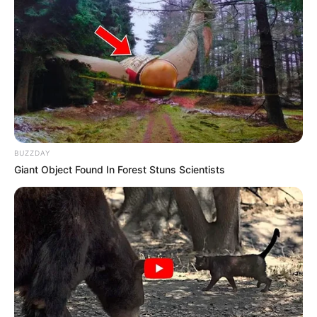
ΤΕΛΕΙΩΝΟΥΝ ΣΙΓΑ ΣΙΓΑ ΤΑ ΨΕΜΑΤΑ……..ΑΠΟ ΕΔΩ ΚΑΙ
ΠΕΡΑ ΑΡΧΙΖΕΙ ΚΑΙ ΦΑΙΝΕΤΑΙ ΚΑΘΑΡΑ ΠΛΕΟΝ ΟΤΙ
ΥΠΑΡΧΕΙ ΔΙΑΧΩΡΙΣΜΟΣ……ΟΙ ΑΝΘΡΩΠΟΙ ΔΙΑΛΕΓΟΥΜΕ
ΣΤΡΑΤΟΠΕΔΟ……
BUZZDAY
Giant Object Found In Forest Stuns Scientists