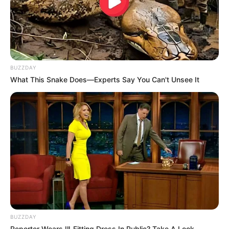
BUZZDAY
What This Snake Does—Experts Say You Can't Unsee It
ΚΑΙ ΕΠΕΙΔΗ ΕΙΝΑΙ Η ΕΠΟΧΗ ΤΗΣ ΑΝΕΛΛΙΞΗΣ ΓΙΑ ΟΛΟΥΣ
BUZZDAY
ΤΟΥΣ ΑΝΘΡΩΠΟΥΣ ΑΝΕΞΑΡΤΗΤΟΥ ΕΙΔΟΥΣ, ΘΑ
Reporter Wears Ill-Fitting Dress In Public? Take A Look