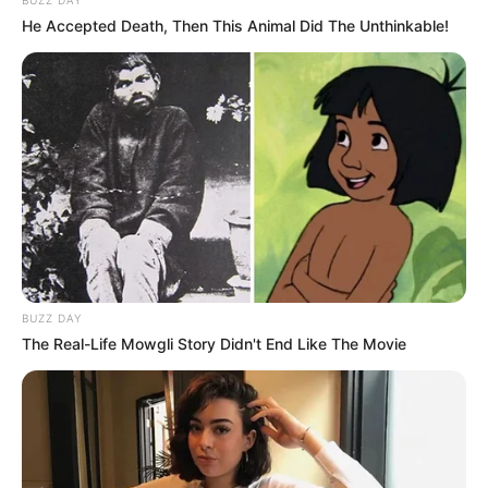
BUZZ DAY
He Accepted Death, Then This Animal Did The Unthinkable!
BUZZ DAY
The Real-Life Mowgli Story Didn't End Like The Movie