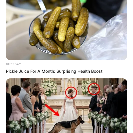
ΟΡΑΜΑΤΙΖΟΜΑΣΤΕ ΤΗΝ ΝΕΑ ΕΠΟΧΗ ΣΕ ΕΝΑΝ
ΑΝΑΓΕΝΝΗΜΕΝΟ ΚΑΙ ΦΩΤΕΙΝΟ ΠΛΑΝΗΤΗ. ΚΑΙ
ΑΙΣΘΑΝΟΜΑΣΤΕ ΞΕΧΩΡΙΣΤΟΙ ΚΑΙ ΕΑΝ ΤΟ ΘΕΛΕΤΕ
ΑΠΟΚΟΜΜΕΝΟΙ ΑΠΟ ΤΟΥΣ ΥΠΟΛΟΙΠΟΥΣ….. ΟΣΟ
ΑΝΑΒΑΘΜΙΖΟΜΑΣΤΕ, ΤΟΣΟ ΘΑ ΕΧΟΥΜΕ ΑΠΟΚΟΠΕΙ ΑΠΟ
ΤΟΝ ΑΛΛΟ ΚΟΣΜΟ. ΔΕΝ ΘΑ ΜΠΟΡΟΥΜΕ ΝΑ
ΣΥΝΥΠΑΡΞΟΥΜΕ. ΘΑ ΥΠΑΡΧΟΥΝ ΠΑΡΑ ΠΟΛΛΑ ΜΕΓΑΛΑ
ΚΕΝΑ.
BUZZDAY
Pickle Juice For A Month: Surprising Health Boost