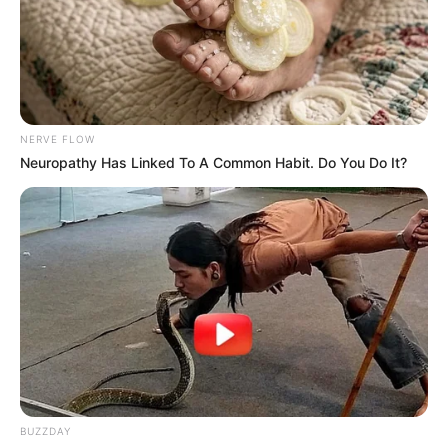
ΥΠΟΣΤΗΡΙΞΤΕ ΤΟΝ ΑΓΩΝΑ ΜΑΣ
NERVE FLOW
Neuropathy Has Linked To A Common Habit. Do You Do It?
Επισκεφτείτε
το κανάλι μου στο youtube
αν
ψάχνετε πραγματικά να βρείτε την αλήθεια… Η
Ενημέρωση που δεν θα ακούσετε ποτέ από τα
κυρίαρχα ΜΜΕ… Υποστηρίξτε αυτόν τον αγώνα με
την εγγραφή, τα κόσμια σχόλια και τα λάικ σας…
FACEBOOK
ΑΡΈΣΕΙ
YOUTUBE
ΕΓΓΡΑΦΕΊΤΕ
BUZZDAY