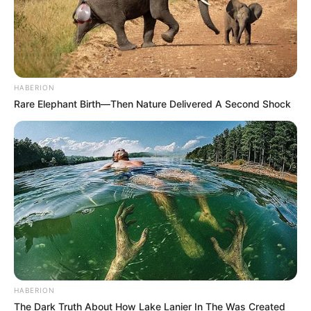
HABERION
Rare Elephant Birth—Then Nature Delivered A Second Shock
ΟΡΑΜΑΤΙΖΟΜΑΣΤΕ ΤΗΝ ΝΕΑ ΕΠΟΧΗ
HABERION
The Dark Truth About How Lake Lanier In The Was Created