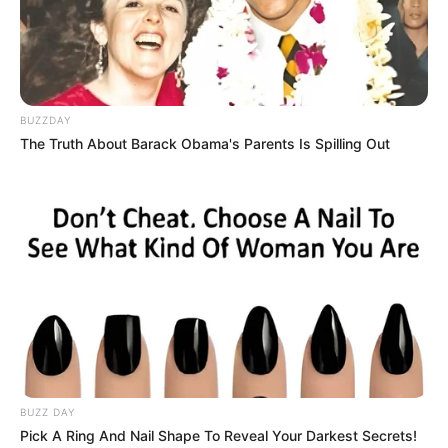
ΘΑ ΓΙΝΕΙ ΣΥΝΤΟΜΑ……. ΟΥΣΙΑΣΤΙΚΑ ΛΟΙΠΟΝ , ΟΙ
ΦΩΤΕΙΝΟΙ ΚΑΙ ΑΦΥΠΝΙΣΜΕΝΟΙ ΠΛΕΟΝ ΑΝΘΡΩΠΟΙ,
ΒΙΩΝΟΥΝ ΚΑΤΑΣΤΑΣΕΙΣ ΑΝΤΙΘΕΤΕΣ ΜΕ ΑΥΤΑ ΠΟΥ
ΝΟΙΩΘΟΥΝ ΟΤΙ ΠΡΑΓΜΑΤΙ ΓΙΝΟΝΤΑΙ……..
BUZZDAY
ΤΑ ΠΑΝΤΑ ΡΕΙ.
The Truth About Barack Obama's Parents Is Spilling Out
ΚΑΙ ΕΝΩ ΕΙΝΑΙ ΟΛΑ ΡΕΥΣΤΑ ΣΤΗΝ ΖΩΗ, ΕΧΟΥΝ ΜΙΑ
ΣΙΓΟΥΡΙΑ ΜΕΣΑ ΤΟΥΣ ΓΙΑ ΤΟ ΚΑΛΟ ΠΟΥ ΕΡΧΕΤΑΙ…..
ΑΥΤΟ ΣΥΜΒΑΙΝΕΙ ΓΙΑΤΙ ΔΕΝ ΒΛΕΠΟΥΝ ΜΕ ΤΑ ΜΑΤΙΑ
ΤΟΥΣ, ΑΛΛΑ ΜΕ ΤΙΣ ΑΙΣΘΗΣΕΙΣ ΚΑΙ ΟΛΑ ΤΑ ΚΥΤΤΑΡΑ
ΤΟΥΣ….. ΑΚΟΥΝΕ ΤΗΝ ΨΥΧΗ ΤΟΥΣ ΚΑΙ ΟΧΙ ΤΙΣ ΣΕΙΡΗΝΕΣ
ΤΟΥ ΚΑΘΕΣΤΩΤΟΣ….. ΕΙΝΑΙ ΣΕ ΑΡΡΗΚΤΗ ΣΥΝΔΕΣΗ ΜΕ
ΤΟΝ ΑΝΩΤΕΡΟ ΕΑΥΤΟ ΤΟΥΣ ΚΑΙ ΝΟΙΩΘΟΥΝ ΤΗΝ ΑΓΑΠΗ
ΚΑΙ ΤΗΝ ΠΡΟΣΤΑΣΙΑ ΤΟΥ…….
BUZZ DAY
Pick A Ring And Nail Shape To Reveal Your Darkest Secrets!