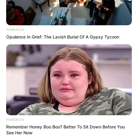
HABERION
Opulence In Grief: The Lavish Burial Of A Gypsy Tycoon
HABERION
Remember Honey Boo Boo? Better To Sit Down Before You
See Her Now