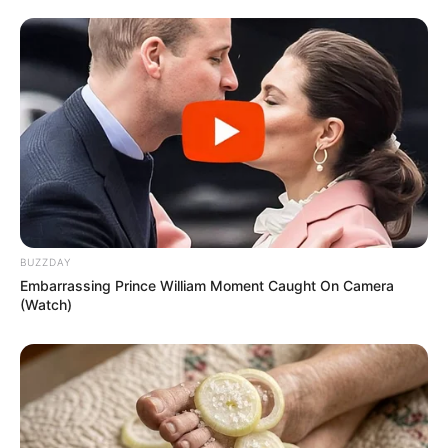
ΣΤΗΡΙΞΤΕ ΤΗΝ ΠΡΟΣΠΑΘΕΙΑ ΜΑΣ.. ΜΗΝ
ΑΦΗΣΕΤΕ ΝΑ ΚΛΕΙΣΕΙ ΑΥΤΟ ΤΟ ΙΣΤΟΛΟΓΙΟ…
ΒΟΗΘΕΙΣΤΕ ΜΑΣ ΚΑΝΟΝΤΑΣ ΜΙΑ
ΔΩΡΕΑ
..
ΠΑΤΗΣΤΕ ΤΟ ΚΟΥΜΠΙ “DONATE”
ΠΑΡΑΚΑΤΩ
(απλά εδώ να τονίσω ότι για να
προχωρήσει η διαδικασία με το DONATE, ΔΕΝ
πρέπει να τσεκάρετε το κουτί που σας ζητάει να
διατηρήσει τα στοιχεία σας)…
ΕΑΝ ΚΑΠΟΙΟΙ ΔΕΝ
ΘΕΛΕΤΕ ΝΑ ΔΩΣΕΤΕ ΣΤΟΙΧΕΙΑ ΤΗΣ ΚΑΡΤΑΣ
ΣΑΣ ΣΤΟ ΔΙΑΔΙΚΤΥΟ, Η ΑΠΛΑ ΔΕΝ ΤΑ
ΚΑΤΑΦΕΡΝΕΤΕ ΜΕ ΑΥΤΑ, ΜΠΟΡΕΙΤΕ ΝΑ ΜΟΥ
BUZZDAY
ΚΑΤΑΘΕΣΕΤΕ ΣΕ ΛΟΓΑΡΙΑΣΜΟ ΣΤΗΝ ΕΘΝΙΚΗ
Embarrassing Prince William Moment Caught On Camera
ΜΕ IBAN GR9501104880000048834149733
(Watch)
(ΣΤΟ ΟΝΟΜΑ ΕΥΤΥΧΙΑ ΝΙΚΑ) ΓΡΑΦΟΝΤΑΣ ΩΣ
ΔΙΚΑΙΟΛΟΓΙΑ “ΔΩΡΕΑ” ΚΑΙ ΑΝ ΘΕΛΕΤΕ ΚΑΙ ΤΟ
ΟΝΟΜΑ ΣΑΣ ΓΙΑ ΝΑ ΜΠΟΡΩ ΝΑ ΞΕΡΩ ΠΟΙΟΙ ΜΕ
ΒΟΗΘΑΤΕ