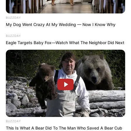
BUZZDAY
My Dog Went Crazy At My Wedding — Now I Know Why
BUZZDAY
Eagle Targets Baby Fox—Watch What The Neighbor Did Next
ΑΥΤΟ ΤΟ ΑΡΘΡΟ ΛΟΙΠΟΝ ΑΠΕΥΘΥΝΕΤΑΙ ΜΟΝΟ ΣΤΟΥΣ
ΦΩΤΕΙΝΟΥΣ ΑΝΘΡΩΠΟΥΣ ΑΥΤΟΥ ΤΟΥ ΠΛΑΝΗΤΗ….
ΣΤΟΥΣ ΑΝΘΡΩΠΟΥΣ ΠΟΥ ΘΑ ΠΕΡΑΣΟΥΝ ΣΤΗΝ ΝΕΑ
ΕΠΟΧΗ….. ΣΕ ΑΥΤΟΥΣ ΠΟΥ ΗΔΗ ΑΝΕΒΑΖΟΥΝ
ΣΥΧΝΟΤΗΤΕΣ, ΠΡΟΕΤΟΙΜΑΖΟΜΕΝΟΙ ΝΑ ΣΥΝΤΟΝΙΣΘΟΥΝ
ΜΕ ΤΗΝ ΝΕΑ ΓΗ ΠΟΥ ΔΗΜΙΟΥΡΓΕΙΤΑΙ ΚΑΙ ΤΙΣ ΥΨΗΛΕΣ
ΣΥΧΝΟΤΗΤΕΣ ΠΟΥ ΑΥΤΗ ΘΑ ΕΧΕΙ….. ΣΕ ΟΛΑ ΤΑ ΦΩΤΕΙΝΑ
BUZZDAY
ΑΔΕΛΦΙΑ ΠΟΥ ΜΕΣΑ ΤΟΥΣ ΝΟΙΩΘΟΥΝ ΑΥΤΗΝ ΤΗΝ
This Is What A Bear Did To The Man Who Saved A Bear Cub
ΜΕΓΑΛΗ ΑΛΛΑΓΗ ΠΟΥ ΕΡΧΕΤΑΙ ΚΑΙ ΔΕΝ ΑΦΗΝΟΥΝ ΤΟΝ