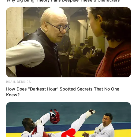
Αυτή η μοναδική ατάκα χτύπησε στην καρδιά της
επίσημης αφήγησης. Ενώ το κοινό ενημερώθηκε ότι ο
MK-Ultra πέθανε τη δεκαετία του 1970, μάρτυρες
υποστήριξαν ότι ο οργανισμός είχε κάθε κίνητρο να
κρύψει, να αλλάξει την επωνυμία του ή να συνεχίσει
σιωπηλά το έργο του χρησιμοποιώντας νέες ιστορίες
συγκάλυψης και προηγμένη τεχνολογία.
Ο Ο’Νιλ παρουσίασε στοιχεία που δείχνουν ότι οι
ισχυρισμοί της CIA του 1977 σχετικά με την «αποτυχία»
του προγράμματος έρχονταν σε άμεση αντίθεση με
BRAINBERRIES
προηγούμενα εσωτερικά έγγραφα. Τόνισε επίσης
How Does "Darkest Hour" Spotted Secrets That No One
ανησυχητικές συνδέσεις που αφορούσαν τον ψυχίατρο
Knew?
Λούις Τζόλιον Γουέστ και προσωπικότητες όπως ο
Τσαρλς Μάνσον και ο Τζακ Ρούμπι – υποδηλώνοντας ότι
τα πλοκάμια του MK-Ultra έφταναν πολύ βαθύτερα στην
αμερικανική ιστορία από ό,τι είχε παραδεχτεί
προηγουμένως.