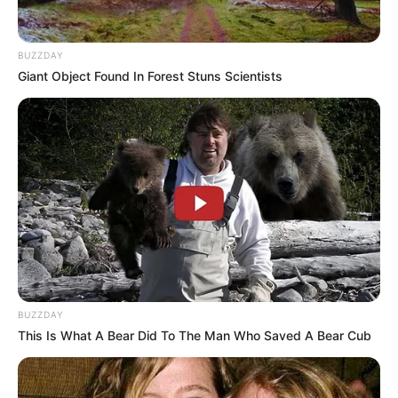
BUZZDAY
Giant Object Found In Forest Stuns Scientists
BUZZDAY
This Is What A Bear Did To The Man Who Saved A Bear Cub