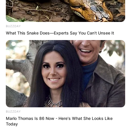
BUZZDAY
What This Snake Does—Experts Say You Can't Unsee It
BUZZDAY
Marlo Thomas Is 86 Now - Here's What She Looks Like
Today