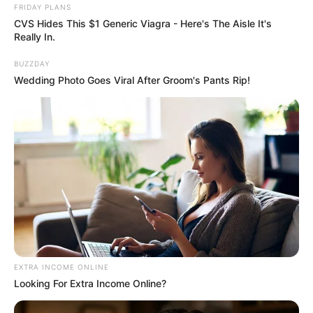
FRIDAY PLANS
πρέπει να τσεκάρετε το κουτί που σας ζητάει να
CVS Hides This $1 Generic Viagra - Here's The Aisle It's
διατηρήσει τα στοιχεία σας)…
ΕΑΝ ΚΑΠΟΙΟΙ ΔΕΝ
Really In.
ΘΕΛΕΤΕ ΝΑ ΔΩΣΕΤΕ ΣΤΟΙΧΕΙΑ ΤΗΣ ΚΑΡΤΑΣ
BUZZDAY
ΣΑΣ ΣΤΟ ΔΙΑΔΙΚΤΥΟ, Η ΑΠΛΑ ΔΕΝ ΤΑ
Wedding Photo Goes Viral After Groom's Pants Rip!
ΚΑΤΑΦΕΡΝΕΤΕ ΜΕ ΑΥΤΑ, ΜΠΟΡΕΙΤΕ ΝΑ ΜΟΥ
ΚΑΤΑΘΕΣΕΤΕ ΣΕ ΛΟΓΑΡΙΑΣΜΟ ΣΤΗΝ ΕΘΝΙΚΗ
ΜΕ IBAN GR9501104880000048834149733
(ΣΤΟ ΟΝΟΜΑ ΕΥΤΥΧΙΑ ΝΙΚΑ) ΓΡΑΦΟΝΤΑΣ ΩΣ
ΔΙΚΑΙΟΛΟΓΙΑ “ΔΩΡΕΑ” ΚΑΙ ΑΝ ΘΕΛΕΤΕ ΚΑΙ ΤΟ
ΟΝΟΜΑ ΣΑΣ ΓΙΑ ΝΑ ΜΠΟΡΩ ΝΑ ΞΕΡΩ ΠΟΙΟΙ ΜΕ
ΒΟΗΘΑΤΕ
ΥΠΟΣΤΗΡΙΞΤΕ ΤΟΝ ΑΓΩΝΑ ΜΑΣ
EXTRA INCOME ONLINE
Looking For Extra Income Online?