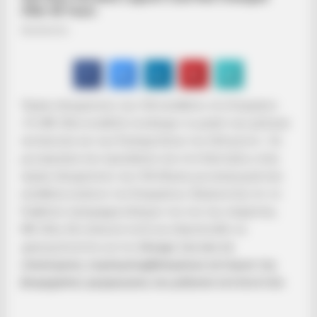
Πρώην αξιωματικός της CIA καταθέτει στο Κογκρέσο:
«Το MK-Ultra συνήθιζε να ελέγχει το μυαλό των μαζικών
σκοπευτών και των διασημοτήτων του Χόλιγουντ».. Σε
μια ακρόαση που προκάλεσε σοκ στο Καπιτώλιο, ένας
πρώην αξιωματικός της CIA έδωσε μια ανατριχιαστική
κατάθεση ενώπιον του Κογκρέσου, δηλώνοντας ότι το
διαβόητο πρόγραμμα ελέγχου του νου της υπηρεσίας,
MK-Ultra, δεν έκλεισε ποτέ και εξακολουθεί να
χρησιμοποιείται για τον
έλεγχο του νου σε
υποκείμενα, συμπεριλαμβανομένων αστέρων της
βιομηχανίας ψυχαγωγίας και μαζικών εκτελεστών.