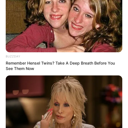
BUZZDAY
Remember Hensel Twins? Take A Deep Breath Before You
See Them Now
WATCH THE FIRST CONGRESSIONAL
HEARING ON MK ULTRA SINCE 1977
HTTPS://T.CO/XYTDAN4AL2
— REP. ANNA PAULINA LUNA
(@REPLUNA)
JUNE 30, 2026