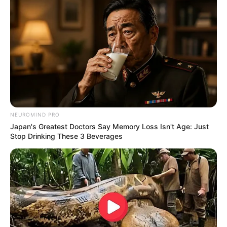
Επισκεφτείτε
το κανάλι μου στο youtube
αν
ψάχνετε πραγματικά να βρείτε την αλήθεια… Η
Ενημέρωση που δεν θα ακούσετε ποτέ από τα
κυρίαρχα ΜΜΕ… Υποστηρίξτε αυτόν τον αγώνα με
την εγγραφή, τα κόσμια σχόλια και τα λάικ σας…
FACEBOOK
ΑΡΈΣΕΙ
NEUROMIND PRO
Japan's Greatest Doctors Say Memory Loss Isn't Age: Just
Stop Drinking These 3 Beverages
YOUTUBE
ΕΓΓΡΑΦΕΊΤΕ
EMAIL
ΑΚΟΛΟΥΘΉΣΤΕ