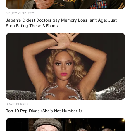
Οι δραματικές κατηγορίες ξετυλίχτηκαν κατά τη διάρκεια
της συνεδρίασης της Επιτροπής Εποπτείας της Βουλής
NEUROMIND PRO
με τίτλο
«Έλεγχος του Νου και Λογοδοσία:
Japan's Oldest Doctors Say Memory Loss Isn't Age: Just
Αποκαλύπτοντας την Αλήθεια των Πειραμάτων MK-Ultra
Stop Eating These 3 Foods
της CIA»,
υπό την προεδρία της φανατικής βουλευτή
Άννα Παυλίνα Λούνα (Ρεπουμπλικάνος-Φλόριντα).
Νομοθέτες και μάρτυρες παρουσίασαν μια εικόνα
δεκαετιών κυβερνητικής κακοποίησης: ανυποψίαστα
Αμερικανικά θύματα υποβλήθηκαν σε εφιάλτες με LSD,
ψυχολογικά βασανιστήρια, ηλεκτροσόκ, ύπνωση και
αισθητηριακή στέρηση – όλα σε μια αναζήτηση για
απόλυτο έλεγχο του νου.
BRAINBERRIES
Top 10 Pop Divas (She's Not Number 1)