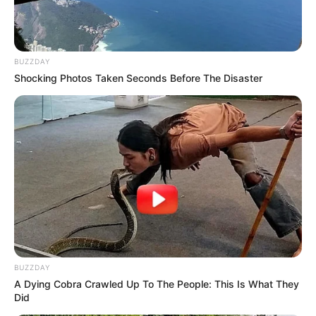
BUZZDAY
Shocking Photos Taken Seconds Before The Disaster
BUZZDAY
A Dying Cobra Crawled Up To The People: This Is What They
Did