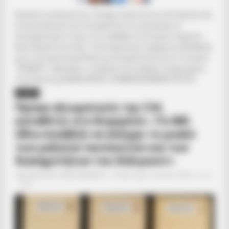
Αγαπητοί αναγνώστες. Ζητάμε ταπεινά την υποστήριξη σας.
Η γενναιοδωρία σας διασφαλίζει ότι μπορούμε να
διατηρήσουμε το φως στις αλήθειες που έχουν σημασία.
Βασιζόμαστε σε εσάς. Υποστήριξέ μας σήμερα και βοήθησέ
μας να συνεχίσουμε! Κάντε μια δωρεά πατώντας το κουμπί
“DONATE” παραπάνω.. Εναλλακτικά υπάρχει λογαριασμός
στην Εθνική με IBAN GR9501104880000048834149733
ΔΙΕΘΝΗ
Πρώην αξιωματικός της CIA
καταθέτει στο Κογκρέσο: «Το MK-
Ultra συνήθιζε να ελέγχει το μυαλό
των μαζικών σκοπευτών και των
διασημοτήτων του Χόλιγουντ»
Από
ΝΙΚΟΛΑΟΣ ΑΝΑΞΙΜΑΝΔΡΟΣ
Δευτέρα, 6 Ιουλίου 2026, 11:27
0