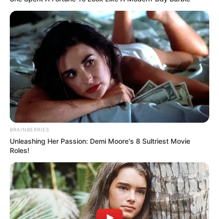
δήλωσε στην επιτροπή ότι ο επιστήμονας ουσιαστικά
λειτουργούσε με «άδεια δολοφονίας» από την
κυβέρνηση των ΗΠΑ.
BRAINBERRIES
Unleashing Her Passion: Demi Moore's 8 Sultriest Movie
Roles!