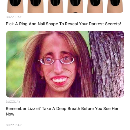
BUZZ DAY
Pick A Ring And Nail Shape To Reveal Your Darkest Secrets!
Ο Γκότλιμπ μάλιστα έθεσε υπό αμφισβήτηση την
καταστροφή των προσωπικών του εγγράφων. Όταν ο
επικεφαλής του κέντρου αρχείων της CIA έφερε γραπτή
ένσταση, η αίτησή του απορρίφθηκε. «Αυτό αποτελεί
παρεμπόδιση της δικαιοσύνης. Πρόκειται για
BUZZDAY
εγκληματική καταστροφή ομοσπονδιακών αρχείων»,
Remember Lizzie? Take A Deep Breath Before You See Her
δήλωσε δυναμικά ο Λούνα. «Κανείς δεν πήγε φυλακή.
Now
Κανένα θύμα δεν έλαβε επίσημη αποζημίωση».
BUZZ DAY