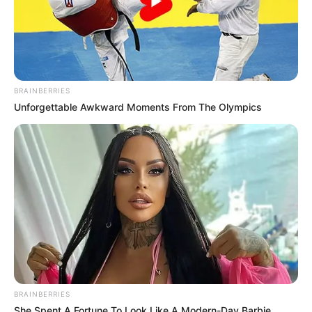
Ανησυχητικά αποχαρακτηρισμένα έγγραφα που
αναφέρθηκαν στην ακρόαση περιέγραφαν επιτυχημένα
πειράματα
αντικατάστασης μνήμης
: χρήση ύπνωσης
για τη διαγραφή πραγματικών γεγονότων από το μυαλό
ενός ατόμου και εμφύτευση εντελώς φανταστικών
BRAINBERRIES
γεγονότων στη θέση τους – όλα αυτά εν αγνοία του
Unforgettable Awkward Moments From The Olympics
ατόμου.
Σύγχρονα Εργαλεία, Αρχαία Ατζέντα
Οι ειδικοί προειδοποίησαν ότι το σημερινό τεχνολογικό
οπλοστάσιο κάνει το αρχικό MK-Ultra να φαίνεται
πρωτόγονο. Με την τεχνητή νοημοσύνη, τις διεπαφές
εγκεφάλου-υπολογιστή, την προηγμένη νευροεπιστήμη,
την τεχνολογία επιτήρησης και τα όπλα κατευθυνόμενης
ενέργειας που είναι πλέον διαθέσιμα, οι πιθανότητες
κατάχρησης έχουν εκτοξευθεί. Ο συγγραφέας Stephen
BRAINBERRIES
Kinzer, κορυφαίος χρονικογράφος του έργου του Gottlieb,
She Spent A Fortune To Look Like A Modern-Day Barbie