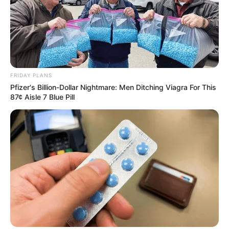
Πρέπει να μείνω σε αυτόν τον αγώνα μέχρι το
τέλος.. Και αυτό θα είναι αδύνατον χωρίς τη δική
σας βοήθεια.. Τόσα χρόνια αγωνίστηκα με
ανιδιοτέλεια, χωρίς να ζητήσω τίποτα απολύτως,
με αποτέλεσμα το τίμημα να είναι τεράστιο και να
κινδυνεύω τώρα να χάσω μέχρι και την ιστοσελίδα
FRIDAY PLANS
μου… Είμαι ευγνώμων για όσους μπήκαν μέχρι τώρα
Pfizer's Billion-Dollar Nightmare: Men Ditching Viagra For This
στη διαδικασία να με τιμήσουν με μια συνδρομή ή
87¢ Aisle 7 Blue Pill
δωρεά… Προσωπικά θα κάνω τα πάντα να μη λείψω
ούτε μια μέρα από την ενημέρωση σας, αλλά πλέον
δεν εξαρτάται μόνον από εμένα…
ΣΤΗΡΙΞΤΕ ΤΗΝ ΠΡΟΣΠΑΘΕΙΑ ΜΑΣ.. ΜΗΝ
ΑΦΗΣΕΤΕ ΝΑ ΚΛΕΙΣΕΙ ΑΥΤΟ ΤΟ ΙΣΤΟΛΟΓΙΟ…
ΒΟΗΘΕΙΣΤΕ ΜΑΣ ΚΑΝΟΝΤΑΣ ΜΙΑ
ΔΩΡΕΑ
..
ΠΑΤΗΣΤΕ ΤΟ ΚΟΥΜΠΙ “DONATE”
ΠΑΡΑΚΑΤΩ
(απλά εδώ να τονίσω ότι για να
προχωρήσει η διαδικασία με το DONATE, ΔΕΝ