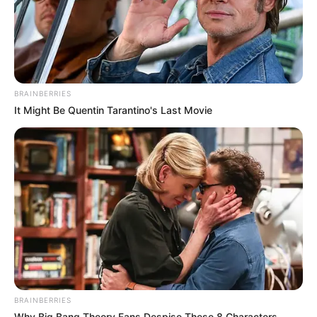
BRAINBERRIES
It Might Be Quentin Tarantino's Last Movie
Το πρόγραμμα, είπε η Λούνα, λειτουργούσε
«ανεξέλεγκτα, ανεξέλεγκτα και χωρίς καμία λογοδοσία».
«Δεν πιστεύω ότι η έρευνα σταμάτησε»
Η πιο ανησυχητική δήλωση της ημέρας προήλθε από έναν
πρώην αξιωματικό της CIA, ο οποίος κοίταξε τους
νομοθέτες στα μάτια και δήλωσε:
«Δεν πιστεύω ότι η
έρευνα σταμάτησε».
BRAINBERRIES
Why Big Bang Theory Fans Despise These 8 Characters