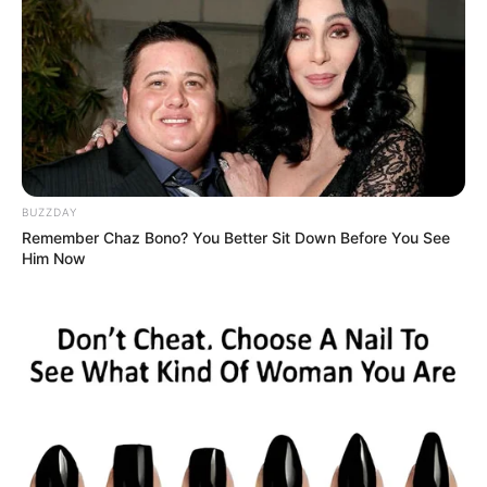
Ο τότε διευθυντής της CIA, Ρίτσαρντ Χελμς, διέταξε
προσωπικά την καταστροφή όλων των σχετικών αρχείων
το 1973, καθώς αποχωρούσε από το αξίωμά του εν μέσω
του σκανδάλου Γουότεργκεϊτ. Σύμφωνα με μαρτυρίες και
ιστορικά αρχεία, ο εγκέφαλος του MK-Ultra, Σίντνεϊ
Γκότλιμπ, και η ομάδα του, πέρασαν μια ολόκληρη μέρα
αποτεφρώνοντας 152 αρχεία.
BUZZDAY
Remember Chaz Bono? You Better Sit Down Before You See
Him Now