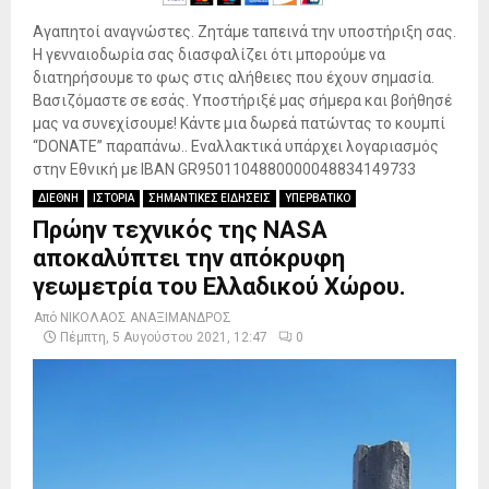
Αγαπητοί αναγνώστες. Ζητάμε ταπεινά την υποστήριξη σας.
Η γενναιοδωρία σας διασφαλίζει ότι μπορούμε να
διατηρήσουμε το φως στις αλήθειες που έχουν σημασία.
Βασιζόμαστε σε εσάς. Υποστήριξέ μας σήμερα και βοήθησέ
μας να συνεχίσουμε! Κάντε μια δωρεά πατώντας το κουμπί
“DONATE” παραπάνω.. Εναλλακτικά υπάρχει λογαριασμός
στην Εθνική με IBAN GR9501104880000048834149733
ΔΙΕΘΝΗ
ΙΣΤΟΡΙΑ
ΣΗΜΑΝΤΙΚΕΣ ΕΙΔΗΣΕΙΣ
ΥΠΕΡΒΑΤΙΚΟ
Πρώην τεχνικός της NASA
αποκαλύπτει την απόκρυφη
γεωμετρία του Ελλαδικού Χώρου.
Από
ΝΙΚΟΛΑΟΣ ΑΝΑΞΙΜΑΝΔΡΟΣ
Πέμπτη, 5 Αυγούστου 2021, 12:47
0