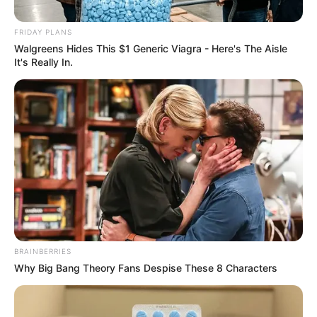
ΜΕΓΑΛΥΤΕΡΕΣ ΕΦΕΥΡΕΣΕΙΣ ΤΟΥΣ, ΠΟΥ ΔΕΝ ΕΙΧΑΝ ΣΕ
ΤΙΠΟΤΑ ΝΑ ΖΗΛΕΨΟΥΝ ΤΗΝ ΣΗΜΕΡΙΝΗ ΤΕΧΝΟΛΟΓΙΑ…..
FRIDAY PLANS
ΠΟΣΟ ΜΠΡΟΣΤΑ ΗΤΑΝΕ ΤΟΤΕ...
Walgreens Hides This $1 Generic Viagra - Here's The Aisle
It's Really In.
ΚΟΙΝΩΝΙΚΑ ΔΙΚΤΥΑ
FACEBOOK
ΑΡΈΣΕΙ
YOUTUBE
ΕΓΓΡΑΦΕΊΤΕ
EMAIL
ΑΚΟΛΟΥΘΉΣΤΕ
BRAINBERRIES
Why Big Bang Theory Fans Despise These 8 Characters