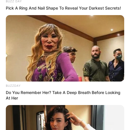
BUZZ DAY
ΑΛΕΞΑΝΔΡΟΣ ΖΕΥΣ Ο
ΕΙΜΑΣΤΕ ΣΤΗΝ ΤΕΛΙΚΗ
Pick A Ring And Nail Shape To Reveal Your Darkest Secrets!
ΑΡΧΗΓΟΣ ΤΩΝ ΕΛ. Ο
ΕΥΘΕΙΑ.. ΕΙΝΑΙ ΕΔΩ.. ΕΙΝΑΙ
ΑΠΟΛΥΤΟΣ ΚΥΡΙΑΡΧΟΣ.
ΜΑΖΙ ΜΑΣ, ΜΑΣ
ΕΙΝΑΙ ΕΔΩ, ΕΙΝΑΙ...
ΠΡΟΣΤΑΤΕΥΟΥΝ ΚΑΙ...
ΕΒΡΑΙΟΙ ΚΑΙ ΕΠΑΝΑΣΤΑΣΕΙΣ….
Ο ΠΟΥ υπό έλεγχο:
παρατυπίες και
συγκρούσεις συμφερόντων
BUZZDAY
Do You Remember Her? Take A Deep Breath Before Looking
At Her