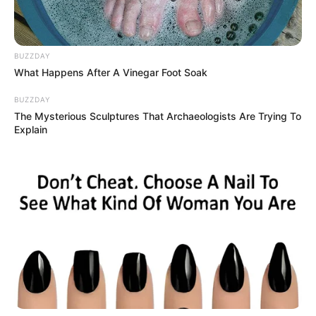
BUZZDAY
What Happens After A Vinegar Foot Soak
BUZZDAY
The Mysterious Sculptures That Archaeologists Are Trying To
Explain
ΛΙΓΑ ΛΟΓΙΑ ΓΙΑ ΜΕΝΑ
Πέμπτη, 22 Οκτωβρίου 2020, 20:06
ΓΕΙΑ ΣΑΣ….ΚΑΛΩΣ ΗΛΘΑΤΕ ΣΤΗΝ ΙΣΤΟΣΕΛΙΔΑ...