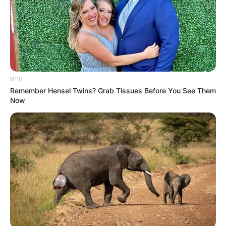
MFH
Remember Hensel Twins? Grab Tissues Before You See Them
Όλα τα κείμενα και οι εικόνες είναι πνευματική ιδιοκτησία του
Now
ΝΙΚΟΛΑΟΣ ΑΝΑΞΙΜΑΝΔΡΟΣ. Aπαγορεύεται η αναπαραγωγή, η
αναδημοσίευση και η τροποποίησή τους χωρίς προηγούμενη
γραπτή άδεια του δημιουργού τους. Με επιφύλαξη κάθε νόμιμου
δικαιώματος. Διαβάστε την
Πολιτική Απορρήτου
του website πριν
να το χρησιμοποιήσετε, καθώς χρησιμοποιώντας το την
αποδέχεστε. Ο ιστότοπος διατηρεί το δικαίωμα να τροποποιήσει
τους όρους χρήσης.
Επικοινωνήστε μαζί μας:
nikolaosgeor@gmail.com