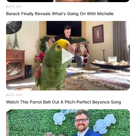
BUZZ DAY
Barack Finally Reveals What's Going On With Michelle
ΠΟΙΟΣ ΣΚΟΤΩΣΕ ΤΟΝ
Υγειονομικοί: Επιστολή-
ΚΑΠΟΔΙΣΤΡΙΑ;;[Η δολοφονία
κόλαφος στην επέτειο των
του Καποδίστρια – Ποιοι
αναστολών..
ήταν οι πραγματικοί...
Email address:
BUZZ DAY
Watch This Parrot Belt Out A Pitch-Perfect Beyonce Song