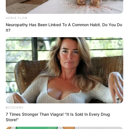
NERVE FLOW
Neuropathy Has Been Linked To A Common Habit. Do You Do
It?
ΣΠΑΜΕ ΤΟ ΜΑΤΡΙΞ – ΤΟ ΒΙΒΛΙΟ
BOOSTARO
7 Times Stronger Than Viagra! "It Is Sold In Every Drug
Store!"