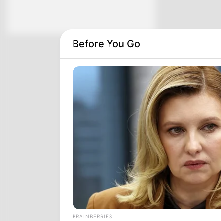
Before You Go
BRAINBERRIES