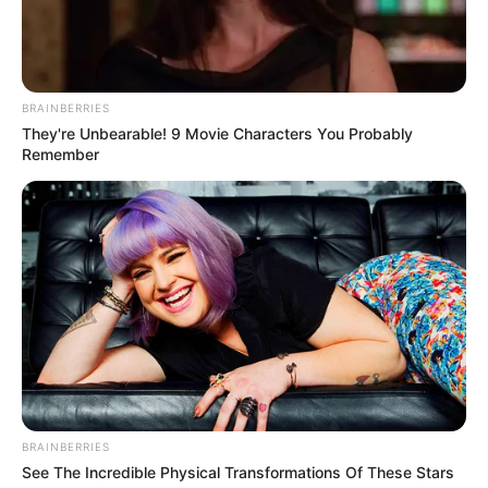
BRAINBERRIES
They're Unbearable! 9 Movie Characters You Probably
Remember
Όλα τα κείμενα και οι εικόνες είναι πνευματική ιδιοκτησία του
ΝΙΚΟΛΑΟΣ ΑΝΑΞΙΜΑΝΔΡΟΣ. Aπαγορεύεται η αναπαραγωγή, η
BRAINBERRIES
αναδημοσίευση και η τροποποίησή τους χωρίς προηγούμενη
See The Incredible Physical Transformations Of These Stars
γραπτή άδεια του δημιουργού τους. Με επιφύλαξη κάθε νόμιμου