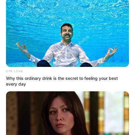
ΑΛΕΞΑΝΔΡΟΣ ΖΕΥΣ Ο
ΕΙΜΑΣΤΕ ΣΤΗΝ ΤΕΛΙΚΗ
ΑΡΧΗΓΟΣ ΤΩΝ ΕΛ. Ο
ΕΥΘΕΙΑ.. ΕΙΝΑΙ ΕΔΩ.. ΕΙΝΑΙ
ΑΠΟΛΥΤΟΣ ΚΥΡΙΑΡΧΟΣ.
ΜΑΖΙ ΜΑΣ, ΜΑΣ
ΕΙΝΑΙ ΕΔΩ, ΕΙΝΑΙ...
ΠΡΟΣΤΑΤΕΥΟΥΝ ΚΑΙ...
CTA LOVE
Why this ordinary drink is the secret to feeling your best
every day
ΕΒΡΑΙΟΙ ΚΑΙ ΕΠΑΝΑΣΤΑΣΕΙΣ….
Ο ΠΟΥ υπό έλεγχο:
παρατυπίες και
συγκρούσεις συμφερόντων
Email address: