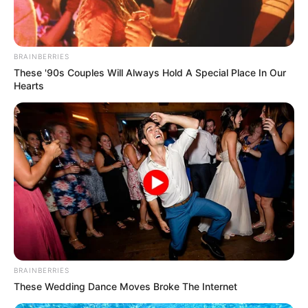
χωρίς φθηνό ηλεκτρικό
και η ρωσική στρατηγική
ρεύμα, διολισθαίνει στη
που θυμίζει το Κουρσκ- Μια...
φτώχεια...
BRAINBERRIES
These '90s Couples Will Always Hold A Special Place In Our
Hearts
ΛΙΓΑ ΛΟΓΙΑ ΓΙΑ ΜΕΝΑ
Πέμπτη, 22 Οκτωβρίου 2020, 20:06
ΓΕΙΑ ΣΑΣ….ΚΑΛΩΣ ΗΛΘΑΤΕ ΣΤΗΝ ΙΣΤΟΣΕΛΙΔΑ...
BRAINBERRIES
These Wedding Dance Moves Broke The Internet