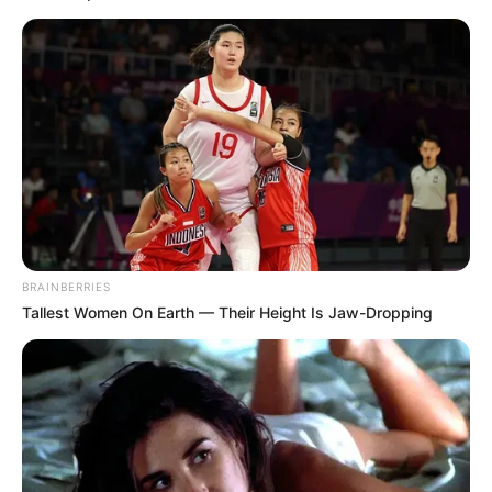
ΣΗΜΑΝΤΙΚΕΣ ΕΙΔΗΣΕΙΣ
Τι αλλάζει στις ηλεκτρονικές πληρωμές
από αύριο 10 Δεκεμβρίου
Τι αλλάζει στις ηλεκτρονικές πληρωμές από αύριο 10
Δεκεμβρίου. Με απλά λόγια μια ηλεκτρονική πληρωμή
πρέπει να ολοκληρώνεται, να εκκαθαρίζεται, όπως
ακριβώς όταν πληρώνουμε με...
BRAINBERRIES
Tallest Women On Earth — Their Height Is Jaw-Dropping
ΚΟΙΝΩΝΙΚΑ ΔΙΚΤΥΑ
FACEBOOK
ΑΡΈΣΕΙ
YOUTUBE
ΕΓΓΡΑΦΕΊΤΕ