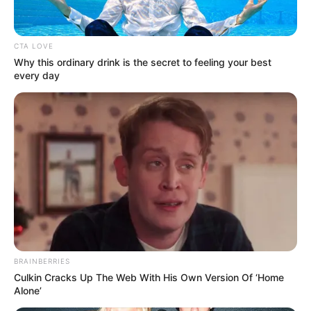
CTA LOVE
Why this ordinary drink is the secret to feeling your best
ΔΗΜΟΦΙΛΗ ΑΡΘΡΑ
every day
BRAINBERRIES
Culkin Cracks Up The Web With His Own Version Of ‘Home
BRICS: Η Ρωσία Και Η Ινδία Δεν
Alone’
Χρειάζονται Πια Δολάριο ΗΠΑ