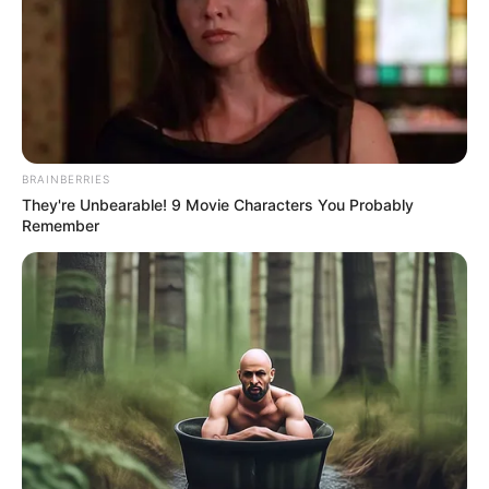
ΕΛΛΗΝΙΚΗ ΗΘΙΚΗ.
χρηματοδοτούνται από τον
George Soros
BRAINBERRIES
They're Unbearable! 9 Movie Characters You Probably
Remember
Ο γιος μου Hunter !! Ξεκινάει τον
Σεπτέμβρη η προβολή της ταινίας...
Παρασκευή, 19 Αυγούστου 2022, 15:24
ΘΑ ΓΙΝΕΙ ΧΑMΟΣ – Στις...