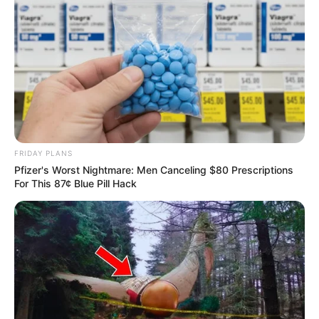
FRIDAY PLANS
Pfizer's Worst Nightmare: Men Canceling $80 Prescriptions
For This 87¢ Blue Pill Hack
Όλα τα κείμενα και οι εικόνες είναι πνευματική ιδιοκτησία του
ΝΙΚΟΛΑΟΣ ΑΝΑΞΙΜΑΝΔΡΟΣ. Aπαγορεύεται η αναπαραγωγή, η
αναδημοσίευση και η τροποποίησή τους χωρίς προηγούμενη
γραπτή άδεια του δημιουργού τους. Με επιφύλαξη κάθε νόμιμου