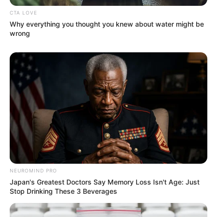
CTA LOVE
Why everything you thought you knew about water might be
wrong
Η Εξέγερση των Φωτεινών
Βρισκόμαστε Στην
Όντων Κατά Ερπετοειδών
οικονομική άβυσσο;
Ανοιχτή επιστολή προς τον
ΑΠΟ ΣΗΜΕΡΑ ΤΙΠΟΤΑ ΔΕΝ
Πρόεδρο της Τουρκικής
ΕΙΝΑΙ ΙΔΙΟ. ΕΝΕΡΓΟΠΟΙΗΣΗ
Δημοκρατίας Ρ. Τ. Ερντογάν
ΙΧΩΡ. ΤΑ ΣΗΜΑΔΙΑ ΕΜΦΑΝΗ,
Η...
NEUROMIND PRO
Japan's Greatest Doctors Say Memory Loss Isn't Age: Just
Stop Drinking These 3 Beverages
Email address: