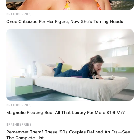
ΑΠΟΨΕΙΣ
BRAINBERRIES
ΦΙΛΟΔΩΡΗΜΑ ΜΕ ΚΑΡΤΑ!!!! ΒΙΝΤΕΟ
Once Criticized For Her Figure, Now She's Turning Heads
ΦΙΛΟΔΩΡΗΜΑ ΜΕ ΚΑΡΤΑ!!!! ΑΝΤΙΣΤΕΚΟΜΑΣΤΕ ΣΕ ΚΑΘΕ
ΠΡΟΣΠΑΘΕΙΑ ΕΞΑΦΑΝΙΣΗΣ ΤΟΥ ΑΛΗΘΙΝΟΥ ΧΡΗΜΑΤΟΣ.
Πληρώνουμε ΠΑΝΤΟΥ και ΠΑΝΤΑ μόνο με μετρητά. Δείτε το
βίντεο που ακολουθεί… – Αγοράζουμε...
BRAINBERRIES
Magnetic Floating Bed: All That Luxury For Mere $1.6 Mil?
BRAINBERRIES
Remember Them? These '90s Couples Defined An Era—See
The Complete List