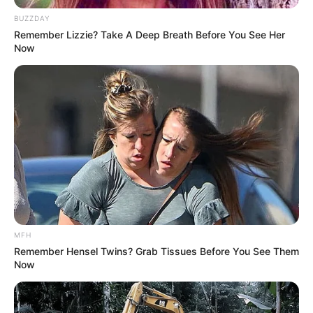
BUZZDAY
Remember Lizzie? Take A Deep Breath Before You See Her
Now
ΣΠΑΜΕ ΤΟ ΜΑΤΡΙΞ – ΤΟ ΒΙΒΛΙΟ
MFH
Remember Hensel Twins? Grab Tissues Before You See Them
Now