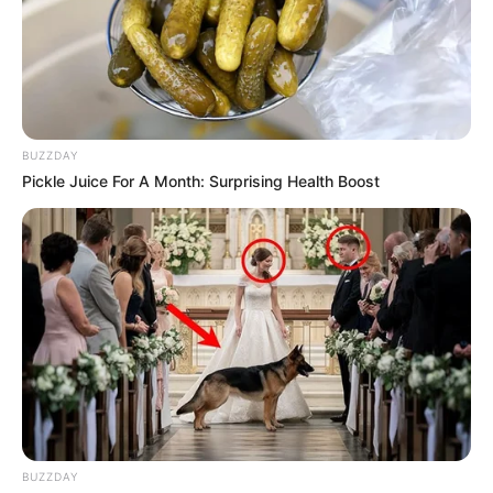
BUZZDAY
Pickle Juice For A Month: Surprising Health Boost
ΔΙΕΘΝΗ
ΡΟΗ ΤΩΝ ΑΡΘΡΩΝ
ΣΗΜΑΝΤΙΚΕΣ ΕΙΔΗΣΕΙΣ
ΥΠΑΡΧΕΙ ΠΕΡΙΠΤΩΣΗ ΑΜΕΣΗΣ
ΚΛΙΜΑΚΩΣΗΣ
ΥΠΑΡΧΕΙ ΠΕΡΙΠΤΩΣΗ ΑΜΕΣΗΣ ΚΛΙΜΑΚΩΣΗΣ….Υπό
προϋποθέσεις βέβαια, αλλά φαίνεται να είμαστε κοντά… Η
BUZZDAY
Ρωσία λοιπόν τις τελευταίες ημέρες καταγράφει αυξημένη