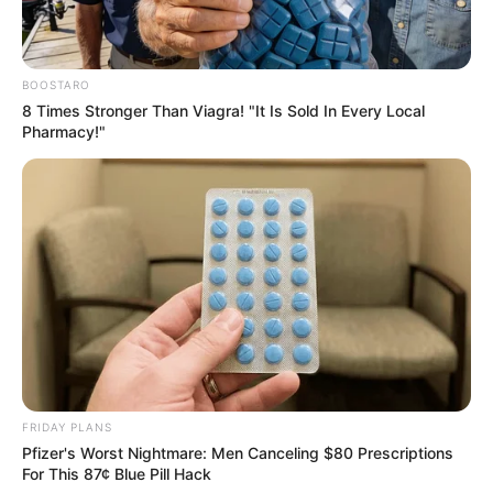
BOOSTARO
8 Times Stronger Than Viagra! "It Is Sold In Every Local
Pharmacy!"
Υγειονομικοί: Επιστολή-κόλαφος στην
επέτειο των αναστολών..
Παρασκευή, 2 Σεπτεμβρίου 2022, 15:39
Υγειονομικοί: Επιστολή-κόλαφος στην επέτειο των...
FRIDAY PLANS
Pfizer's Worst Nightmare: Men Canceling $80 Prescriptions
For This 87¢ Blue Pill Hack