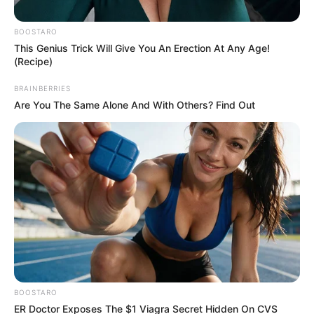
ΔΙΕΘΝΗ
ΣΗΜΑΝΤΙΚΕΣ ΕΙΔΗΣΕΙΣ
BOOSTARO
Ο κίνδυνος κλιμάκωσης του πολέμου
This Genius Trick Will Give You An Erection At Any Age!
(Recipe)
είναι πιο ορατός από ποτέ και ο Μάρτης
αναμένεται να είναι πολύ καυτός και
BRAINBERRIES
ίσως ο πιο σημαντικός μήνας της
Are You The Same Alone And With Others? Find Out
σύγχρονης ιστορίας μας
Ο κίνδυνος κλιμάκωσης του πολέμου είναι πιο ορατός από
ποτέ και ο Μάρτης αναμένεται να είναι πολύ καυτός και
ίσως ο πιο σημαντικός μήνας της...
BOOSTARO
ER Doctor Exposes The $1 Viagra Secret Hidden On CVS