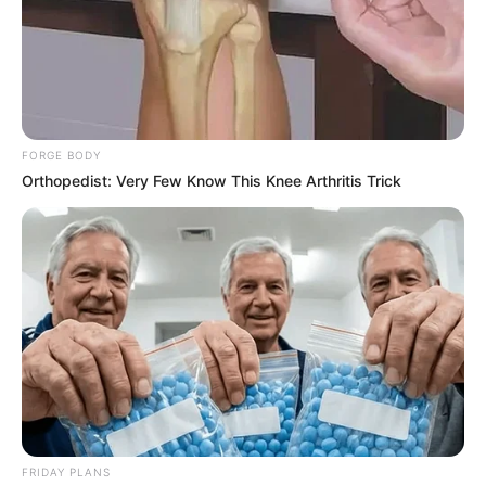
FORGE BODY
Orthopedist: Very Few Know This Knee Arthritis Trick
ΔΙΕΘΝΗ
ΡΟΗ ΤΩΝ ΑΡΘΡΩΝ
ΠΡΟΧΩΡΟΥΜΕ ΣΕ ΣΤΑΔΙΑΚΗ ΚΛΙΜΑΚΩΣΗ
ΚΑΙ ΑΥΞΗΣΗ ΤΗΣ ΕΝΤΑΣΗΣ ΠΟΥ ΘΑ
ΣΥΓΚΛΟΝΙΣΕΙ ΤΟΝ ΚΟΣΜΟ!
ΠΡΟΧΩΡΟΥΜΕ ΣΕ ΣΤΑΔΙΑΚΗ ΚΛΙΜΑΚΩΣΗ ΚΑΙ ΑΥΞΗΣΗ ΤΗΣ
ΕΝΤΑΣΗΣ ΠΟΥ ΘΑ ΣΥΓΚΛΟΝΙΣΕΙ ΤΟΝ ΚΟΣΜΟ! Βιώνουμε την
ηρεμία πριν την καταιγίδα στις μέρες μας.. Πολλές χώρες
κινητοποιούν...
FRIDAY PLANS