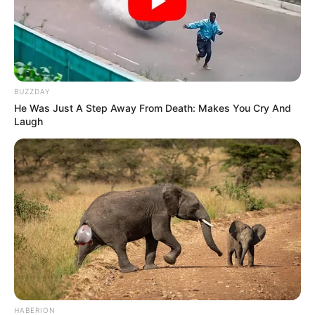
BUZZDAY
He Was Just A Step Away From Death: Makes You Cry And
Laugh
Όλα τα κείμενα και οι εικόνες είναι πνευματική ιδιοκτησία του
ΝΙΚΟΛΑΟΣ ΑΝΑΞΙΜΑΝΔΡΟΣ. Aπαγορεύεται η αναπαραγωγή, η
αναδημοσίευση και η τροποποίησή τους χωρίς προηγούμενη
γραπτή άδεια του δημιουργού τους. Με επιφύλαξη κάθε νόμιμου
δικαιώματος. Διαβάστε την
Πολιτική Απορρήτου
του website πριν
να το χρησιμοποιήσετε, καθώς χρησιμοποιώντας το την
αποδέχεστε. Ο ιστότοπος διατηρεί το δικαίωμα να τροποποιήσει
τους όρους χρήσης.
Επικοινωνήστε μαζί μας:
nikolaosgeor@gmail.com
HABERION