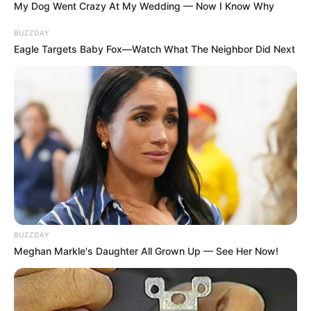
My Dog Went Crazy At My Wedding — Now I Know Why
δραστηριότητα των δυτικών μέσων πληροφοριών στην...
BUZZDAY
Eagle Targets Baby Fox—Watch What The Neighbor Did Next
ΚΟΙΝΩΝΙΚΑ ΔΙΚΤΥΑ
FACEBOOK
ΑΡΈΣΕΙ
YOUTUBE
ΕΓΓΡΑΦΕΊΤΕ
EMAIL
ΑΚΟΛΟΥΘΉΣΤΕ
BUZZDAY
Meghan Markle's Daughter All Grown Up — See Her Now!