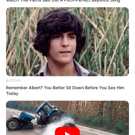
ΑΙΤΗΜΑ ΑΠΑΓΟΡΕΥΣΗΣ
Αφαίρεση εμφυτεύματος και
ΣΤΗΝ ΔΕΗ Α.Ε ΝΑ ΠΡΟΒΕΙ ΣΕ
βιοτσιπ από τις δυνάμεις
ΔΙΑΚΟΠΗ ΗΛΕΚΤΡΟΔΟΤΗΣΗΣ
του φωτός
Email address:
BUZZDAY
Remember Albert? You Better Sit Down Before You See Him
Today