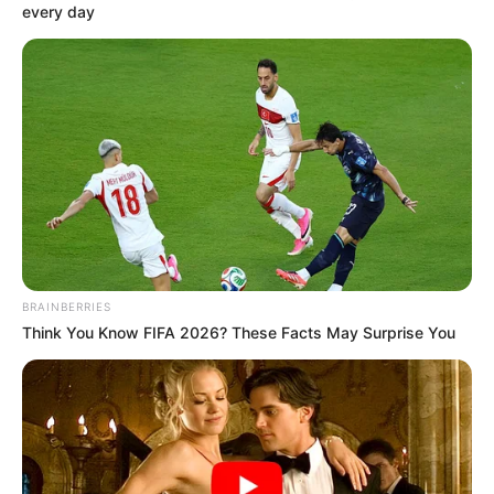
every day
FACEBOOK
ΑΡΈΣΕΙ
YOUTUBE
ΕΓΓΡΑΦΕΊΤΕ
EMAIL
ΑΚΟΛΟΥΘΉΣΤΕ
BRAINBERRIES
Think You Know FIFA 2026? These Facts May Surprise You