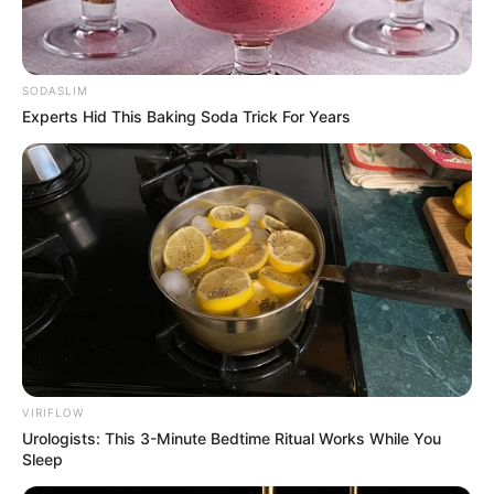
Πέμπτη, 22 Οκτωβρίου 2020, 20:06
ΓΕΙΑ ΣΑΣ….ΚΑΛΩΣ ΗΛΘΑΤΕ ΣΤΗΝ ΙΣΤΟΣΕΛΙΔΑ...
SODASLIM
Experts Hid This Baking Soda Trick For Years
ΑΛΕΞΑΝΔΡΟΣ ΖΕΥΣ Ο
ΕΙΜΑΣΤΕ ΣΤΗΝ ΤΕΛΙΚΗ
ΑΡΧΗΓΟΣ ΤΩΝ ΕΛ. Ο
ΕΥΘΕΙΑ.. ΕΙΝΑΙ ΕΔΩ.. ΕΙΝΑΙ
ΑΠΟΛΥΤΟΣ ΚΥΡΙΑΡΧΟΣ.
ΜΑΖΙ ΜΑΣ, ΜΑΣ
ΕΙΝΑΙ ΕΔΩ, ΕΙΝΑΙ...
ΠΡΟΣΤΑΤΕΥΟΥΝ ΚΑΙ...
VIRIFLOW
Urologists: This 3-Minute Bedtime Ritual Works While You
Sleep
ΕΒΡΑΙΟΙ ΚΑΙ ΕΠΑΝΑΣΤΑΣΕΙΣ….
Ο ΠΟΥ υπό έλεγχο:
παρατυπίες και