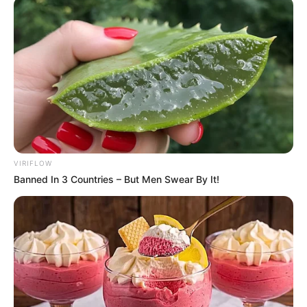
Πίσω στον Μεσαίωνα: Η ΕΕ
Οι ουκρανικές αντεπιθέσεις
χωρίς φθηνό ηλεκτρικό
και η ρωσική στρατηγική
ρεύμα, διολισθαίνει στη
που θυμίζει το Κουρσκ- Μια...
φτώχεια...
VIRIFLOW
Banned In 3 Countries – But Men Swear By It!
ΛΙΓΑ ΛΟΓΙΑ ΓΙΑ ΜΕΝΑ