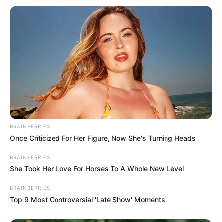
Το τέρας που ζει στις υπόγειες στοές
του Αγίου Όρους..
Σάββατο, 17 Σεπτεμβρίου 2022, 16:21
Το τέρας που ζει στις...
BRAINBERRIES
Once Criticized For Her Figure, Now She's Turning Heads
BRAINBERRIES
Ο πόλεμος στην Ουκρανία
“Αντιεμβολιαστής,
περνάει στην πολύ
ρωσόφιλος, ψεκασμένος”: το
She Took Her Love For Horses To A Whole New Level
σημαντική αλλά και
τρίπτυχο του σύγχρονου
επικίνδυνη δεύτερη...
πολιτικού επαναστάτη.
BRAINBERRIES
Top 9 Most Controversial 'Late Show' Moments