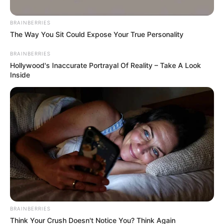
ΟΙΚΟΝΟΜΙΑ
BRAINBERRIES
Νέα μεγάλη εξέλιξη – Στο μικροσκόπιο
The Way You Sit Could Expose Your True Personality
της Ευρωπαϊκής Εισαγγελίας τα funds
BRAINBERRIES
κόκκινων δανείων στην Ελλάδα
Hollywood's Inaccurate Portrayal Of Reality – Take A Look
Inside
Νέα μεγάλη εξέλιξη – Στο μικροσκόπιο της Ευρωπαϊκής
Εισαγγελίας τα funds κόκκινων δανείων στην Ελλάδα…
Σύμφωνα με ορισμένες ενδείξεις έχουν υπάρξει
καταγγελίες για την διαχείριση...
BRAINBERRIES
Think Your Crush Doesn't Notice You? Think Again