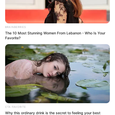
BRAINBERRIES
The 10 Most Stunning Women From Lebanon - Who Is Your
Favorite?
ΟΙΚΟΝΟΜΙΑ
Ο Ηρακλής και η κόπρος τού Αυγεία –
Πάνδημη η κοινωνική κατακραυγή για
τον Άρειο Πάγο
Ο Ηρακλής και η κόπρος τού Αυγεία – Πάνδημη η κοινωνική
κατακραυγή για τον Άρειο Πάγο.. η Ελλάδα των μόλις 10
εκατομμυρίων πληθυσμού αποτελεί σε...
CTA FAVORITE
ΚΟΙΝΩΝΙΚΑ ΔΙΚΤΥΑ
Why this ordinary drink is the secret to feeling your best