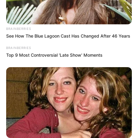
BRAINBERRIES
See How The Blue Lagoon Cast Has Changed After 46 Years
BRAINBERRIES
Top 9 Most Controversial 'Late Show' Moments
BRICS: Η Ρωσία Και Η Ινδία Δεν
Χρειάζονται Πια Δολάριο ΗΠΑ
Παρασκευή, 2 Σεπτεμβρίου 2022, 19:13
BRICS: Η Ρωσία Και Η...