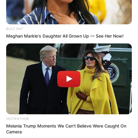
BUZZ DAY
Ανοιχτή επιστολή προς τον
ΑΠΟ ΣΗΜΕΡΑ ΤΙΠΟΤΑ ΔΕΝ
Meghan Markle's Daughter All Grown Up — See Her Now!
Πρόεδρο της Τουρκικής
ΕΙΝΑΙ ΙΔΙΟ. ΕΝΕΡΓΟΠΟΙΗΣΗ
Δημοκρατίας Ρ. Τ. Ερντογάν
ΙΧΩΡ. ΤΑ ΣΗΜΑΔΙΑ ΕΜΦΑΝΗ,
Η...
Email address:
INSTANTHUB
Melania Trump Moments We Can't Believe Were Caught On
Camera