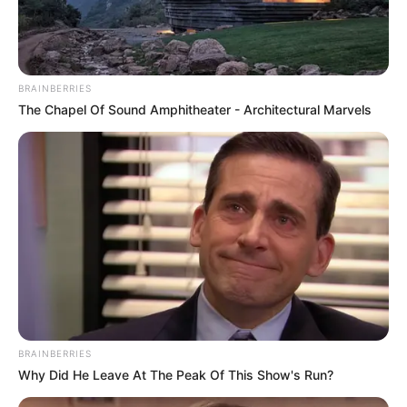
Σελιδοποίηση
1
2
άρθρων
BRAINBERRIES
ΚΟΙΝΩΝΙΚΑ ΔΙΚΤΥΑ
The Chapel Of Sound Amphitheater - Architectural Marvels
FACEBOOK
ΑΡΈΣΕΙ
YOUTUBE
ΕΓΓΡΑΦΕΊΤΕ
EMAIL
ΑΚΟΛΟΥΘΉΣΤΕ
BRAINBERRIES
Why Did He Leave At The Peak Of This Show's Run?