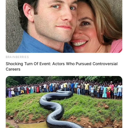
ΥΓΕΙΑ
ΈΛΕΓΧΟΣ ΠΛΗΡΟΦΟΡΙΏΝ ΓΙΑ ΤΟΝ
ΚΟΡΩΝΟΪΌ #3: «ΓΙΑΤΊ ΠΕΘΑΊΝΟΥΝ ΤΌΣΟΙ
ΠΟΛΛΟΊ ΕΡΓΑΖΌΜΕΝΟΙ ΣΤΟΝ ΤΟΜΈΑ
ΤΗΣ ΥΓΕΊΑΣ;»
BRAINBERRIES
ΈΛΕΓΧΟΣ ΠΛΗΡΟΦΟΡΙΏΝ ΓΙΑ ΤΟΝ ΚΟΡΩΝΟΪΌ #3: «ΓΙΑΤΊ
Shocking Turn Of Event: Actors Who Pursued Controversial
ΠΕΘΑΊΝΟΥΝ ΤΌΣΟΙ ΠΟΛΛΟΊ ΕΡΓΑΖΌΜΕΝΟΙ ΣΤΟΝ ΤΟΜΈΑ
Careers
ΤΗΣ ΥΓΕΊΑΣ;» ΟΙ ΑΝΑΦΟΡΈΣ ΤΩΝ ΜΈΣΩΝ ΕΝΗΜΈΡΩΣΗΣ
ΠΑΡΟΥΣΙΆΖΟΥΝ ΜΙΑ ΕΙΚΌΝΑ ΤΩΝ ΕΡΓΑΖΟΜΈΝΩΝ...