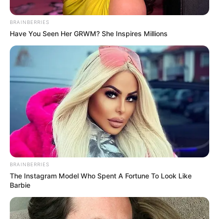
ΔΙΕΘΝΗ
ΡΟΗ ΤΩΝ ΑΡΘΡΩΝ
BRAINBERRIES
Η Ρωσία αποτελεί την πιο άμεση απειλή
Have You Seen Her GRWM? She Inspires Millions
για την παγκόσμια τάξη
Ο Πρόεδρος της Ευρωπαϊκής Επιτροπής, του εκτελεστικού
βραχίονα της ΕΕ που αποτελείται από μη εκλεγμένους
γραφειοκράτες, λέει ότι «η Ρωσία αποτελεί την πιο άμεση
απειλή...
BRAINBERRIES
The Instagram Model Who Spent A Fortune To Look Like
Barbie