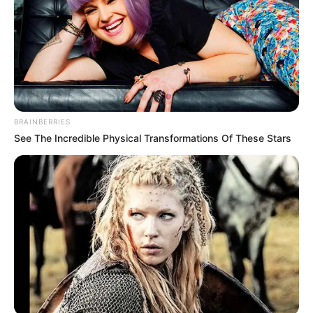
ΜΙΧΈΛΗ ΜΠΟΥΛΤΑΔΑΚΗ, ΕΙΔΙΚΗΣ ΠΑΘΟΛΟΓΟΥ, ΕΙΔΙΚΗΣ
ΚΑΡΔΙΟΛΟΓΟΥ. ”...
BRAINBERRIES
See The Incredible Physical Transformations Of These Stars
ΥΓΕΙΑ
Ο ΙΠΠΟΚΡΑΤΗΣ ΘΑ ΕΠΑΙΡΝΕ ΤΑ ΠΤΥΧΙΑ
ΑΠΟ ΟΛΟΥΣ ΤΟΥΣ ΓΙΑΤΡΟΥΣ.