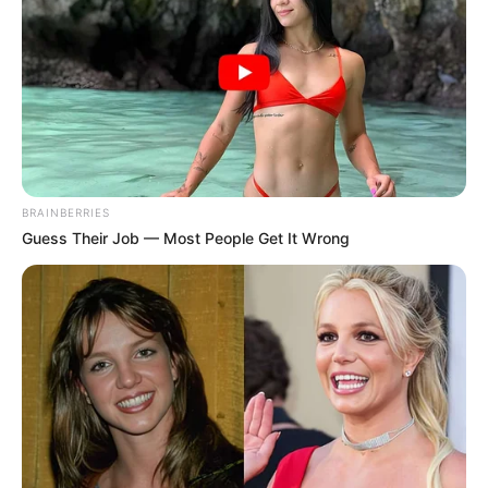
κορωνοϊό» είπε η Μ.Θεοδωρίδου! – Τέλος το αφήγημα. Η
πρόεδρος της Εθνικής Επιτροπής Εμβολιασμού
επιβεβαιώνει αυτούς...
BRAINBERRIES
Guess Their Job — Most People Get It Wrong
ΥΓΕΙΑ
ΚΑΠΝΟΣ ΧΑΛΚΟΣ ΚΑΙ…… ΚΟΡΟΝΟΙΟΣ.
ΜΙΑ ΣΧΕΣΗ “ΑΓΑΠΗΣ”.