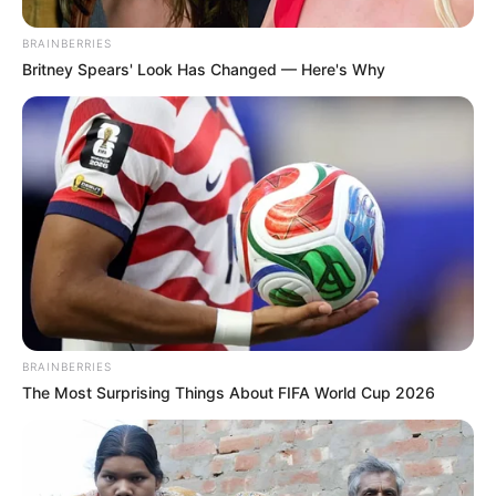
ΜΙΑ ΠΟΛΥ ΕΝΔΙΑΦΕΡΟΥΣΑ ΠΡΟΣΕΓΓΙΣΗ ΘΑ ΔΟΥΜΕ ΣΕ ΑΥΤΟ
BRAINBERRIES
ΤΟ ΑΡΘΡΟ. ΜΙΑ ΠΡΟΣΕΓΓΙΣΗ ΠΟΥ ΚΑΛΟ ΕΙΝΑΙ ΝΑ
Britney Spears' Look Has Changed — Here's Why
ΕΡΕΥΝΗΣΟΥΜΕ ΚΑΙ ΜΟΝΟΙ ΜΑΣ. ΑΝΑΦΕΡΕΤΑΙ ΣΤΗΝ ΣΧΕΣΗ
ΠΟΥ ΜΠΟΡΕΙ...
ΑΠΟΨΕΙΣ
ΥΓΕΙΑ
Του κορονοϊού το κάγκελο!
Του κορονοϊού το κάγκελο! ΓΡΑΦΕΙ Ο Dionisis
Labroulias .”Όταν κάποιος δηλώνει “Εγώ είμαι με τους
ειδικούς” και κάνει το “μπόλι” γι’ αυτόν το λόγο, παρακαλώ
πολύ,...
BRAINBERRIES
The Most Surprising Things About FIFA World Cup 2026