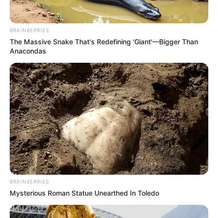
BRAINBERRIES
The Massive Snake That's Redefining 'Giant'—Bigger Than
Anacondas
ΥΓΕΙΑ
ΈΛΕΓΧΟΣ ΠΛΗΡΟΦΟΡΙΏΝ ΓΙΑ ΤΟΝ
ΚΟΡΩΝΟΪΌ #2: «Ο COVID19 ΕΊΝΑΙ 20
ΦΟΡΈΣ ΠΙΟ ΘΑΝΑΤΗΦΌΡΟΣ ΑΠΌ ΤΗ
ΓΡΊΠΗ!»
ΈΛΕΓΧΟΣ ΠΛΗΡΟΦΟΡΙΏΝ ΓΙΑ ΤΟΝ ΚΟΡΩΝΟΪΌ #2: «Ο
COVID19 ΕΊΝΑΙ 20 ΦΟΡΈΣ ΠΙΟ ΘΑΝΑΤΗΦΌΡΟΣ ΑΠΌ ΤΗ
ΓΡΊΠΗ!». ΈΝΑ ΑΠΌ ΤΑ BUZZ-STATS ΠΟΥ ΚΆΝΟΥΝ ΤΟΝ ΓΎΡΟ
ΤΟΥ...
BRAINBERRIES
Mysterious Roman Statue Unearthed In Toledo