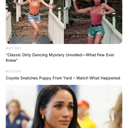
Ο γιος μου Hunter !! Ξεκινάει τον
Σεπτέμβρη η προβολή της ταινίας...
BUZZ DAY
Παρασκευή, 19 Αυγούστου 2022, 15:24
“Classic Dirty Dancing Mystery Unveiled—What Few Ever
ΘΑ ΓΙΝΕΙ ΧΑMΟΣ – Στις...
Knew"
BUZZ DAY
Coyote Snatches Puppy From Yard – Watch What Happened
Η Εξέγερση των Φωτεινών
Βρισκόμαστε Στην
Όντων Κατά Ερπετοειδών
οικονομική άβυσσο;