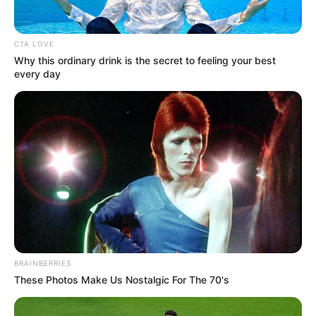
CTA LOVE
Why this ordinary drink is the secret to feeling your best
every day
ΔΙΕΘΝΗ
Μαζική κινεζική επίθεση στον
κυβερνοχώρο στις Ηνωμένες Πολιτείες
είναι προ των πυλών… Επίπεδα DEFCON
και Εθνική Άμυνα
Μαζική κινεζική επίθεση στον κυβερνοχώρο στις
Ηνωμένες Πολιτείες είναι προ των πυλών… Επίπεδα
DEFCON και Εθνική Άμυνα.. Στις σκοτεινές γωνιές του
BRAINBERRIES
κυβερνοχώρου, μια σκιώδης νέμεσις...
These Photos Make Us Nostalgic For The 70's