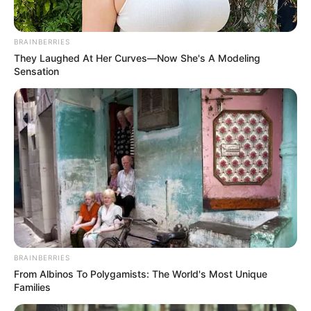
για επεισόδιο δυστοπικής σειράς του Netflix. Είναι η
σκληρή μας πραγματικότητα, όπου...
BRAINBERRIES
They Laughed At Her Curves—Now She's A Modeling
Sensation
ΚΟΙΝΩΝΙΚΑ ΔΙΚΤΥΑ
FACEBOOK
ΑΡΈΣΕΙ
YOUTUBE
ΕΓΓΡΑΦΕΊΤΕ
EMAIL
ΑΚΟΛΟΥΘΉΣΤΕ
BRAINBERRIES
From Albinos To Polygamists: The World's Most Unique
Families