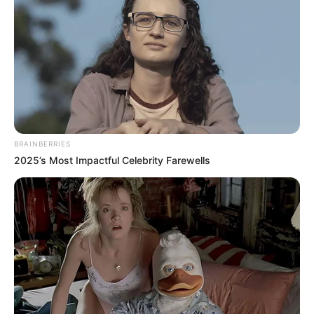
BRAINBERRIES
2025’s Most Impactful Celebrity Farewells
Όλα τα κείμενα και οι εικόνες είναι πνευματική ιδιοκτησία του
ΝΙΚΟΛΑΟΣ ΑΝΑΞΙΜΑΝΔΡΟΣ. Aπαγορεύεται η αναπαραγωγή, η
αναδημοσίευση και η τροποποίησή τους χωρίς προηγούμενη
γραπτή άδεια του δημιουργού τους. Με επιφύλαξη κάθε νόμιμου
δικαιώματος. Διαβάστε την
Πολιτική Απορρήτου
του website πριν
να το χρησιμοποιήσετε, καθώς χρησιμοποιώντας το την
αποδέχεστε. Ο ιστότοπος διατηρεί το δικαίωμα να τροποποιήσει
τους όρους χρήσης.