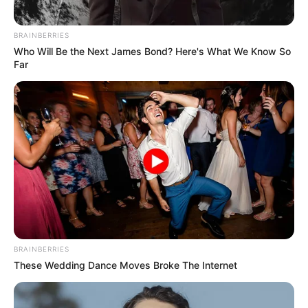
προαγωγή της Παγουτέλη
ΑΠΟΚΑΛΥΨΕΩΝ ΛΕΠΤΟ ΠΡΟΣ
στην αντιπροεδρία του...
ΛΕΠΤΟ. Ο...
BRAINBERRIES
Who Will Be the Next James Bond? Here's What We Know So
Far
Συνέντευξη Alexander Dugin
ΕΠΕΙΓΟΝ: Στην απόφαση
σχολιάζοντας τον λόγο
ΑΠΑΓΟΡΕΥΣΗΣ rapid test από
Πούτιν: Είναι η έναρξη της
τον Ε.Ο.Φ αναγράφεται
Νικηφόρας...
καθαρά ότι...
Email address:
BRAINBERRIES
These Wedding Dance Moves Broke The Internet