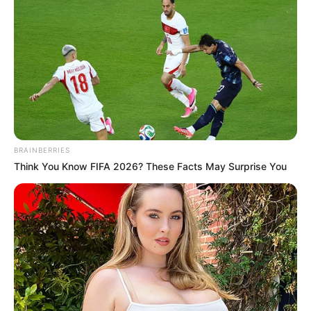
BRAINBERRIES
Think You Know FIFA 2026? These Facts May Surprise You
ΔΙΕΘΝΗ
Προειδοποίηση μαζικής
κυβερνοεπίθεσης: Ρώσοι χάκερ
διεισδύουν στο Υπουργείο Υγείας των
ΗΠΑ
Προειδοποίηση μαζικής κυβερνοεπίθεσης: Ρώσοι χάκερ
διεισδύουν στο Υπουργείο Υγείας των ΗΠΑ.. Δεν πρόκειται