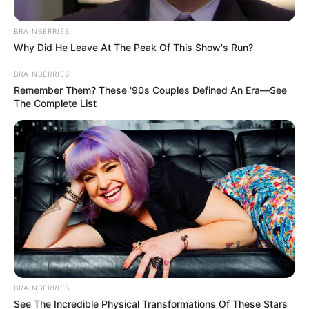
ΑΠΟΨΕΙΣ
ΔΙΕΘΝΗ
BRAINBERRIES
Η ΆΝΟΔΟΣ/ΑΝΤΙΔΡΑΣΗ ΤΟΥ ΛΑΟΥ
Why Did He Leave At The Peak Of This Show's Run?
ΣΥΜΒΑΙΝΕΙ ΤΩΡΑ!!!!
BRAINBERRIES
Η ΆΝΟΔΟΣ/ΑΝΤΙΔΡΑΣΗ ΤΟΥ ΛΑΟΥ ΣΥΜΒΑΙΝΕΙ ΤΩΡΑ!!!! ΕΙΝΑΙ
Remember Them? These '90s Couples Defined An Era—See
The Complete List
ΠΟΛΛΑ ΤΑ ΓΕΓΟΝΟΤΑ ΠΟΥ ΕΧΟΥΝ ΓΙΝΕΙ ΚΑΙ ΠΟΛΛΛΑ ΕΠΙΣΗΣ
ΣΗΜΑΝΤΙΚΑ ΓΕΓΟΝΟΤΑ ΕΙΝΑΙ ΠΡΟ ΤΩΝ ΠΥΛΩΝ ΝΑ ΣΥΜΒΟΥΝ.
ΟΙ...
ΙΣΤΟΡΙΑ
Εργαστήριο του Φειδία με 130 αρχαία
αγάλματα κάτω από την Ακρόπολη και το
Υπουργείο Πολιτισμού αδιαφορεί επί 30
χρόνια!
Εργαστήριο του Φειδία……Μια ιστορία 30 ετών που δεν έχει
BRAINBERRIES
διαλευκανθεί (λόγω αδιαφορίας;) αποτελεί η καταγγελία
See The Incredible Physical Transformations Of These Stars