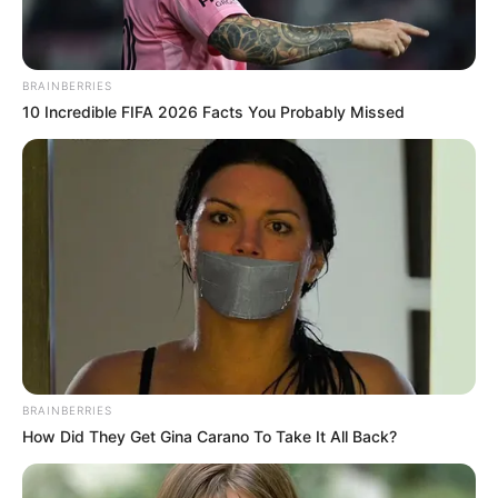
BRAINBERRIES
10 Incredible FIFA 2026 Facts You Probably Missed
Όλα τα κείμενα και οι εικόνες είναι πνευματική ιδιοκτησία του
ΝΙΚΟΛΑΟΣ ΑΝΑΞΙΜΑΝΔΡΟΣ. Aπαγορεύεται η αναπαραγωγή, η
αναδημοσίευση και η τροποποίησή τους χωρίς προηγούμενη
γραπτή άδεια του δημιουργού τους. Με επιφύλαξη κάθε νόμιμου
δικαιώματος. Διαβάστε την
Πολιτική Απορρήτου
του website πριν
να το χρησιμοποιήσετε, καθώς χρησιμοποιώντας το την
αποδέχεστε. Ο ιστότοπος διατηρεί το δικαίωμα να τροποποιήσει
τους όρους χρήσης.
BRAINBERRIES
How Did They Get Gina Carano To Take It All Back?
Επικοινωνήστε μαζί μας:
nikolaosgeor@gmail.com