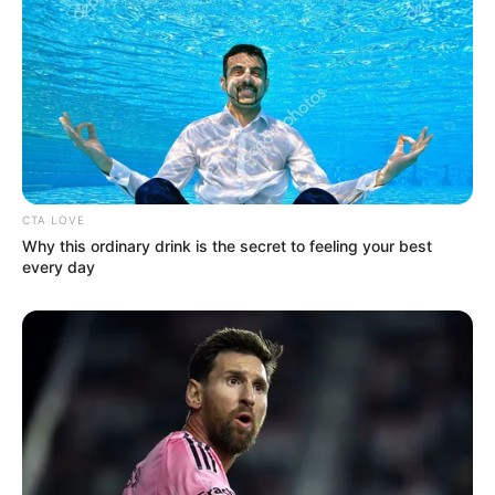
ΝΙΚΟΣ ΑΝΤΩΝΙΑΔΗΣ: Η
Μια μάζωξη με μήνυμα από
ΕΠΙΣΤΟΛΗ ΠΑΡΑΙΤΗΣΗΣ ΜΟΥ
Φρυκτωρίες
ΑΠΟ ΤΗ ΝΟΜΙΚΗ
ΕΚΠΡΟΣΩΠΗΣΗ ΤΟΥ
CTA LOVE
ΦΑΙΔΩΝΑ...
Why this ordinary drink is the secret to feeling your best
every day
Email address: