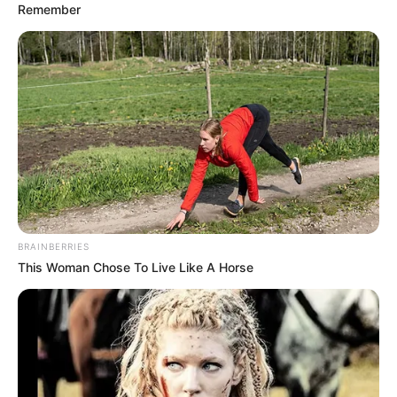
Remember
ΣΠΑΜΕ ΤΟ ΜΑΤΡΙΞ – ΤΟ ΒΙΒΛΙΟ
BRAINBERRIES
This Woman Chose To Live Like A Horse