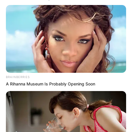
για πιθανή ύπαρξη υπόγειου εργαστηρίου του Φειδία στην
Πλάκα, που...
ΚΟΙΝΩΝΙΚΑ ΔΙΚΤΥΑ
FACEBOOK
ΑΡΈΣΕΙ
YOUTUBE
ΕΓΓΡΑΦΕΊΤΕ
BRAINBERRIES
A Rihanna Museum Is Probably Opening Soon
EMAIL
ΑΚΟΛΟΥΘΉΣΤΕ