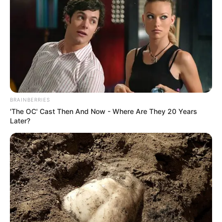
Άρθρο-κόλαφος των New
Κορυφαίος επιστήμονας του
York Times για τις
κλίματος καταδικάζει τον
υποκλοπές στην Ελλάδα –
“γκεμπελικό” συναγερμό για
“Η...
το κλίμα
BRAINBERRIES
'The OC' Cast Then And Now - Where Are They 20 Years
ΑΙΤΗΜΑ ΑΠΑΓΟΡΕΥΣΗΣ
Αφαίρεση εμφυτεύματος και
Later?
ΣΤΗΝ ΔΕΗ Α.Ε ΝΑ ΠΡΟΒΕΙ ΣΕ
βιοτσιπ από τις δυνάμεις
ΔΙΑΚΟΠΗ ΗΛΕΚΤΡΟΔΟΤΗΣΗΣ
του φωτός