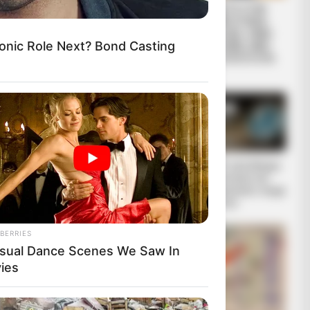
ΑΛΕΞΑΝΔΡΟΣ
ΕΙΜΑΣΤΕ ΣΤΗΝ
ΖΕΥΣ Ο ΑΡΧΗΓΟΣ
ΤΕΛΙΚΗ ΕΥΘΕΙΑ..
ΤΩΝ ΕΛ. Ο
ΕΙΝΑΙ ΕΔΩ.. ΕΙΝΑΙ
onic Role Next? Bond Casting
ΑΠΟΛΥΤΟΣ
ΜΑΖΙ ΜΑΣ, ΜΑΣ
ΚΥΡΙΑΡΧΟΣ. ΕΙΝΑΙ
ΠΡΟΣΤΑΤΕΥΟΥΝ
ΕΔΩ, ΕΙΝΑΙ...
ΚΑΙ...
ΕΒΡΑΙΟΙ ΚΑΙ
Ο ΠΟΥ υπό έλεγχο:
ΕΠΑΝΑΣΤΑΣΕΙΣ….
παρατυπίες και
συγκρούσεις συμφ
ερόντων
BERRIES
sual Dance Scenes We Saw In
ies