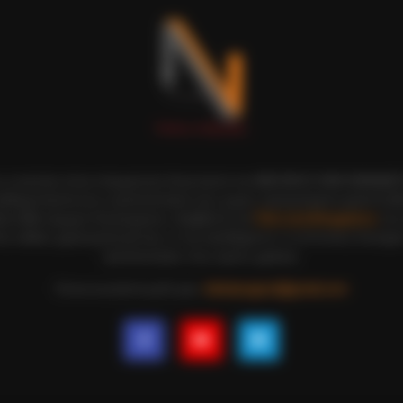
BRAINBERRIES
or Fans Of Action
6 Best '90s Action Movi
BRAIN
Ent
ι οι εικόνες είναι πνευματική ιδιοκτησία του ΝΙΚΟΛΑΟΣ ΑΝΑΞΙΜΑΝΔΡ
Mov
αδημοσίευση και η τροποποίησή τους χωρίς προηγούμενη γραπτή άδ
ξη κάθε νόμιμου δικαιώματος. Διαβάστε την
Πολιτική Απορρήτου
του 
ε, καθώς χρησιμοποιώντας το την αποδέχεστε. Ο ιστότοπος διατηρεί
τροποποιήσει τους όρους χρήσης.
Επικοινωνήστε μαζί μας:
nikolaosgeor@gmail.com
CTA LOVE
Why everything you thought you
knew about water might be wrong