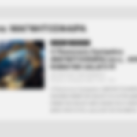
τα: ΜΑΓΝΗΤΟΣΦΑΙΡΑ
ΑΠΟΨΕΙΣ
ΥΠΕΡΒΑΤΙΚΟ
Ο Πλανητικός Εγκέφαλος
(ΜΑΓΝΗΤΟΣΦΑΙΡΑ) και η… Α
ΚΛΙΜΑΤiΚΗ ΑΛLΑΓΗ !!!!
Από
ΝΙΚΟΛΑΟΣ ΑΝΑΞΙΜΑΝΔΡΟΣ
Τρίτη, 18 Ιουλίου 2023, 19:33
0
Ο Πλανητικός Εγκέφαλος (ΜΑΓΝΗΤΟΣΦΑΙΡΑ
ΑΛΗΘΙΝΗ ΚΛΙΜΑΤiΚΗ ΑΛLΑΓΗ !!!! Η ΚΥΡΙΑ ΔΙ
ΚΛΙΜΑΤiΚΗ ΑΛLΑΓΗ ΔΕΝ ΟΦΕΙΛΕΤΑΙ ΣΕ ΑΝΘ
ΔΡΑΣΤΗΡΙΟΤΗΤΕΣ, αλλά ΣΧΕΤΙΖΕΤΑΙ ΑΜΕΣΑ.