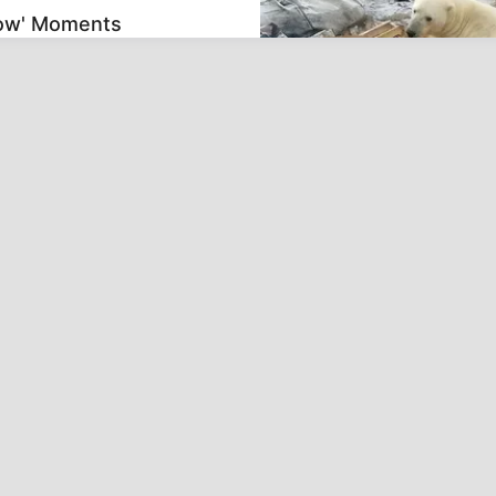
how' Moments
BRAINBERRIES
Scientists Happened Upo
e