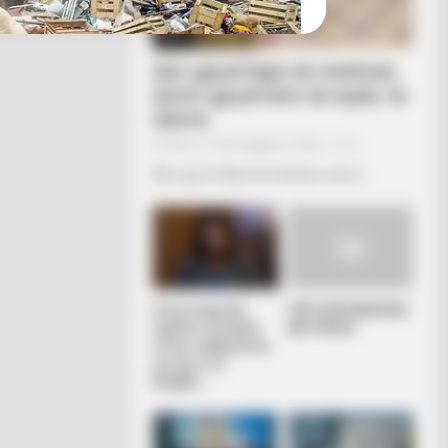
Δεν χρωστάμε σε κανέναν,
αυτοί χρωστούν σε εμάς τα
πάντα
Τρίτη, 6 Σεπτεμβρίου 2022, 12:14
Δεν χρωστάμε σε κανέναν, αυτοί...
n The Most Terrifying Discovery
Η επιστήμη θα
ΓΙΑΤΙ ΑΠΟΦΑΣΗΣΑ
πρέπει να ανήκει
ΝΑ ΓΡΑΨΩ
στους ανθρώπους
και όχι στο
Νταβός...