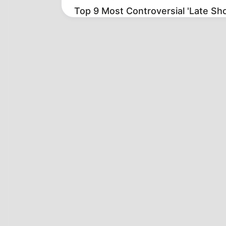
Top 9 Most Controversial 'Late S
BRAINBERRIES
Remember This Kick-Ass Star? Se
His Shocking Transformation