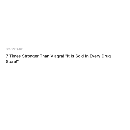
ΑΙΤΗΜΑ ΑΠΑΓΟΡΕΥΣΗΣ
Αφαίρεση εμφυτεύματος και
ΣΤΗΝ ΔΕΗ Α.Ε ΝΑ ΠΡΟΒΕΙ ΣΕ
βιοτσιπ από τις δυνάμεις
ΔΙΑΚΟΠΗ ΗΛΕΚΤΡΟΔΟΤΗΣΗΣ
του φωτός
Email address:
BOOSTARO
7 Times Stronger Than Viagra! "It Is Sold In Every Drug
Store!"