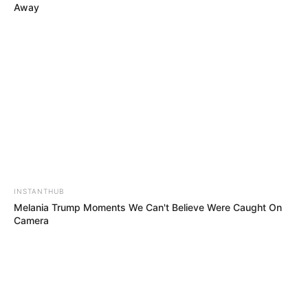
Away
FACEBOOK
ΑΡΈΣΕΙ
YOUTUBE
ΕΓΓΡΑΦΕΊΤΕ
EMAIL
ΑΚΟΛΟΥΘΉΣΤΕ
INSTANTHUB
Melania Trump Moments We Can't Believe Were Caught On
Camera