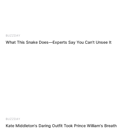
ΠΟΣΕΙΔΩΝΑ.
ΓΡΑΦΕΙ Η ΕΛΕΝΗ ΔΗΜΗΤΡΙΟΥ……<<Ραντεβού με τον
Ποσειδώνα! Ο Κυρίαρχος τής θάλασσας και των
συναισθημάτων μας! Ήλιος, θάλασσα και ΜΙΑ ΓΗ ΑΡΧΕΓΟΝΑ
ΕΛΛΗΝΙΚΗ ΑΠ’ΑΚΡΗ Σ’ΑΚΡΗ ΤΗΣ...
BUZZDAY
What This Snake Does—Experts Say You Can't Unsee It
ΥΠΕΡΒΑΤΙΚΟ
Το Μυστήριο της Εξαφάνισης 30
Φοιτητών σε Σπήλαιο της Μάλτας…….
Μία συγκλονιστική ιστορία
Το Μυστήριο της Εξαφάνισης 30 Φοιτητών σε Σπήλαιο της
Μάλτας μας διηγείται ο άνθρωπος που έκανε ο ίδιος την
έρευνα πηγαίνοντας σε αυτό το μέρος...
BUZZDAY
ΚΟΙΝΩΝΙΚΑ ΔΙΚΤΥΑ
Kate Middleton's Daring Outfit Took Prince William's Breath