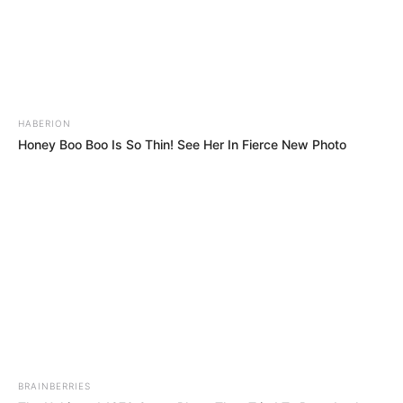
ΗΠΑ: Ο Αμερικανικός
Ο Τραμπ αποκαλύπτει τον
Ερυθρός Σταυρός πιάστηκε
μεγαλύτερο φόβο του,
να αναμειγνύει αίμα
προειδοποιεί «Βρισκόμαστε
HABERION
εμβολιασμένων με αίμα...
στην πιο επικίνδυνη...
Honey Boo Boo Is So Thin! See Her In Fierce New Photo
BRAINBERRIES