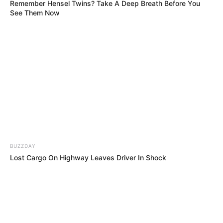
Remember Hensel Twins? Take A Deep Breath Before You
See Them Now
Υγειονομικοί: Επιστολή-κόλαφος στην
επέτειο των αναστολών..
Παρασκευή, 2 Σεπτεμβρίου 2022, 15:39
Υγειονομικοί: Επιστολή-κόλαφος στην επέτειο των...
BUZZDAY
Lost Cargo On Highway Leaves Driver In Shock
REINER FUELLMICH ΓΙΑ ΤΗΝ
Η Εκδικητική μανία της
ΝΥΡΕΜΒΕΡΓΗ 2: «ΣΕ 2 ΕΩΣ 3
κυβέρνησης Μητσοτάκη
ΕΒΔΟΜΑΔΕΣ, ΘΑ...
εναντίον αυτού που έβγαλε
την αλήθεια...