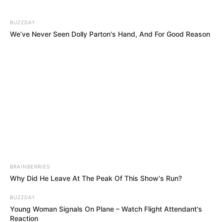
ΔΙΕΘΝΗ
BUZZDAY
Βρέθηκε ο μυστικός τραπεζικός
We’ve Never Seen Dolly Parton's Hand, And For Good Reason
λογαριασμός της Μάλτας του Hunter
Biden που επιβεβαιώνει ισχυρισμούς
δωροδοκίας 10 εκατομμυρίων δολαρίων
Βρέθηκε ο μυστικός τραπεζικός λογαριασμός της Μάλτας
του Hunter Biden που επιβεβαιώνει ισχυρισμούς
δωροδοκίας 10 εκατομμυρίων δολαρίων.. Ερευνητές έριξαν
στον αέρα το σύστημα πληρωμής για...
BRAINBERRIES
Why Did He Leave At The Peak Of This Show's Run?
BUZZDAY
Young Woman Signals On Plane – Watch Flight Attendant's
Reaction