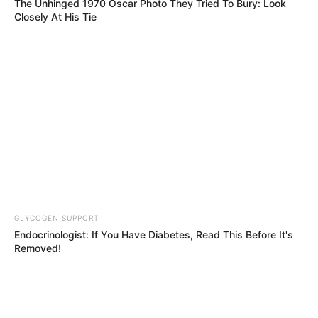
Πόσο πιο χαμηλά θα πέσει
The Unhinged 1970 Oscar Photo They Tried To Bury: Look
η «Δικαιοσύνη»;
Closely At His Tie
Τρίτη, 5 Ιουλίου 2022, 10:01
Σχόλια Αναξίμανδρου: Πόσο πιο χαμηλά...
Άρθρο-κόλαφος των New
Κορυφαίος επιστήμονας του
York Times για τις
κλίματος καταδικάζει τον
υποκλοπές στην Ελλάδα –
“γκεμπελικό” συναγερμό για
“Η...
το κλίμα
GLYCOGEN SUPPORT
Endocrinologist: If You Have Diabetes, Read This Before It's
Removed!