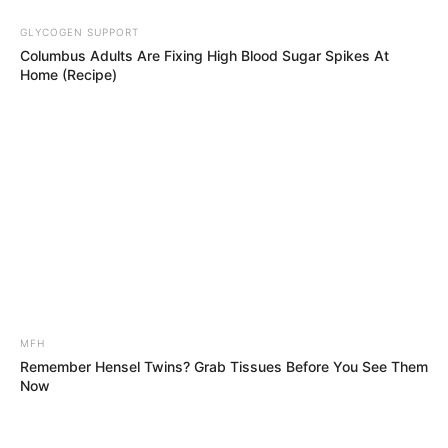
GLYCOGEN SUPPORT
Columbus Adults Are Fixing High Blood Sugar Spikes At
Όλα τα κείμενα και οι εικόνες είναι πνευματική ιδιοκτησία του
Home (Recipe)
ΝΙΚΟΛΑΟΣ ΑΝΑΞΙΜΑΝΔΡΟΣ. Aπαγορεύεται η αναπαραγωγή, η
αναδημοσίευση και η τροποποίησή τους χωρίς προηγούμενη
γραπτή άδεια του δημιουργού τους. Με επιφύλαξη κάθε νόμιμου
δικαιώματος. Διαβάστε την
Πολιτική Απορρήτου
του website πριν
να το χρησιμοποιήσετε, καθώς χρησιμοποιώντας το την
αποδέχεστε. Ο ιστότοπος διατηρεί το δικαίωμα να τροποποιήσει
τους όρους χρήσης.
Επικοινωνήστε μαζί μας:
nikolaosgeor@gmail.com
MFH
Remember Hensel Twins? Grab Tissues Before You See Them
Now
@2022 - nikolaosanaximandros.gr. All Right Reserved. Designed and
Developed by
Web Technical