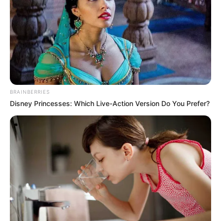
ΚΟΙΝΩΝΙΚΑ ΔΙΚΤΥΑ
FACEBOOK
ΑΡΈΣΕΙ
YOUTUBE
ΕΓΓΡΑΦΕΊΤΕ
EMAIL
ΑΚΟΛΟΥΘΉΣΤΕ
BRAINBERRIES
Disney Princesses: Which Live-Action Version Do You Prefer?