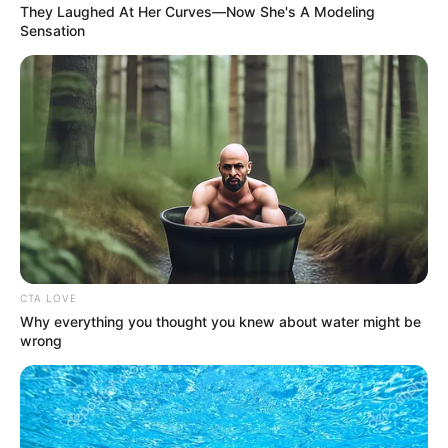
They Laughed At Her Curves—Now She's A Modeling
Sensation
Όλα τα κείμενα και οι εικόνες είναι πνευματική ιδιοκτησία του
ΝΙΚΟΛΑΟΣ ΑΝΑΞΙΜΑΝΔΡΟΣ. Aπαγορεύεται η αναπαραγωγή, η
αναδημοσίευση και η τροποποίησή τους χωρίς προηγούμενη
γραπτή άδεια του δημιουργού τους. Με επιφύλαξη κάθε νόμιμου
δικαιώματος. Διαβάστε την
Πολιτική Απορρήτου
του website πριν
να το χρησιμοποιήσετε, καθώς χρησιμοποιώντας το την
αποδέχεστε. Ο ιστότοπος διατηρεί το δικαίωμα να τροποποιήσει
τους όρους χρήσης.
Επικοινωνήστε μαζί μας:
nikolaosgeor@gmail.com
CTA LOVE
Why everything you thought you knew about water might be
wrong
@2022 - nikolaosanaximandros.gr. All Right Reserved. Designed and
Developed by
Web Technical