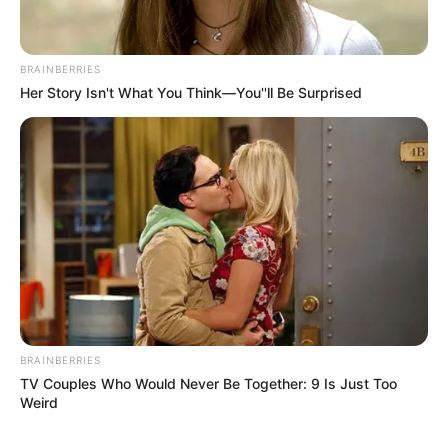
BRAINBERRIES
Her Story Isn't What You Think—You''ll Be Surprised
ΥΒΡΙΣ ΑΤΙΣ ΝΕΜΕΣΙΣ ΤΙΣΙΣ. Η
Εφημερίδες και ΜΜΕ που
ΕΛΛΗΝΙΚΗ ΗΘΙΚΗ.
χρηματοδοτούνται από τον
George Soros
BRAINBERRIES
TV Couples Who Would Never Be Together: 9 Is Just Too
Weird