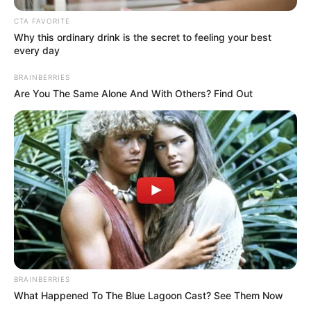
CTA FAVORITE
Why this ordinary drink is the secret to feeling your best
every day
BRAINBERRIES
Are You The Same Alone And With Others? Find Out
BRAINBERRIES
ΣΠΑΜΕ ΤΟ ΜΑΤΡΙΞ – ΤΟ ΒΙΒΛΙΟ
What Happened To The Blue Lagoon Cast? See Them Now