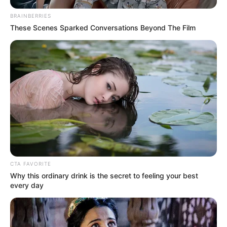
BRAINBERRIES
These Scenes Sparked Conversations Beyond The Film
ΑΠΟΨΕΙΣ
ΔΙΕΘΝΗ
ΠΟΛΙΤΙΚΗ
ΔΕΝ ΚΟΛΛΑΕΙ Η ΙΣΤΟΡΙΑ ΜΕ ΤΙΣ
ΑΝΕΜΟΓΕΝΝΗΤΡΙΕΣ ΣΤΗΝ ΕΥΒΟΙΑ.
ΚΡΥΒΟΝΤΑΙ ΑΛΛΑ ΜΥΣΤΙΚΑ ΑΠΟ ΠΙΣΩ.
ΜΥΣΤΙΚΑ ΠΟΥ ΔΙΚΑΙΟΛΟΓΟΥΝ ΤΟ
ΕΓΚΛΗΜΑ.
ΚΑΠΟΙΑ ΜΕΓΑΛΑ ΜΥΣΤΙΚΑ ΚΡΥΒΟΝΤΑΙ ΠΙΣΩ ΑΠΟ ΤΙΣ ΦΩΤΙΕΣ
ΣΤΗΝ ΒΟΡΕΙΑ ΕΥΒΟΙΑ. ΜΥΣΤΙΚΑ ΠΟΥ ΔΙΚΑΙΟΛΟΓΟΥΝ ΑΚΟΜΑ
CTA FAVORITE
ΚΑΙ ΤΟ ΕΓΚΛΗΜΑ. ΔΕΝ ΚΟΛΛΑΕΙ Η ΙΣΤΟΡΙΑ ΜΕ ΤΙΣ
Why this ordinary drink is the secret to feeling your best
ΑΝΕΜΟΓΕΝΝΗΤΡΙΕΣ....
every day