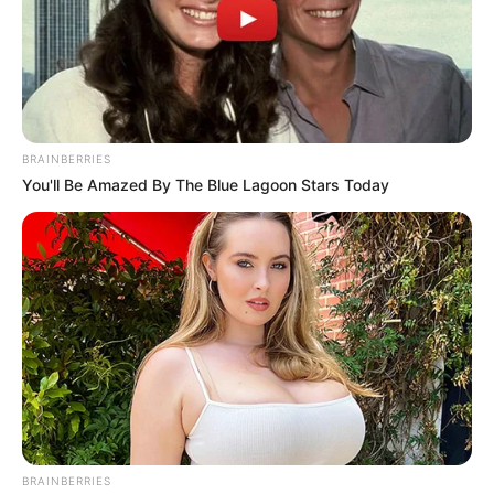
Πρόεδρο της Τουρκικής
ΕΙΝΑΙ ΙΔΙΟ. ΕΝΕΡΓΟΠΟΙΗΣΗ
Δημοκρατίας Ρ. Τ. Ερντογάν
ΙΧΩΡ. ΤΑ ΣΗΜΑΔΙΑ ΕΜΦΑΝΗ,
Η...
Email address:
BRAINBERRIES
You'll Be Amazed By The Blue Lagoon Stars Today
BRAINBERRIES