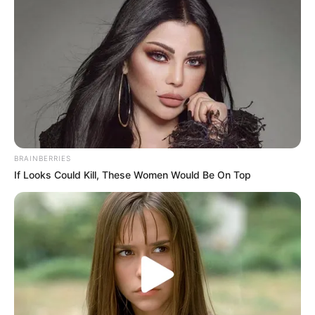
BRICS: Η Ρωσία Και Η Ινδία Δεν
Χρειάζονται Πια Δολάριο ΗΠΑ
Παρασκευή, 2 Σεπτεμβρίου 2022, 19:13
BRICS: Η Ρωσία Και Η...
BRAINBERRIES
If Looks Could Kill, These Women Would Be On Top
Το Judicial Watch
ΚΑΝΕΝΑΣ ΑΠΟ ΑΥΤΟΥΣ ΠΟΥ
αποκαλύπτει το σχέδιο
ΕΤΡΕΞΑΝ ΤΗΝ ΑΤΖΕΝΤΑ ΤΟΥ
προπαγάνδας της
ΚΟΡΟΝΑ ΔΕΝ ΜΠΟΡΕΙ ΝΑ...
κυβέρνησης Μπάιντεν για
την...